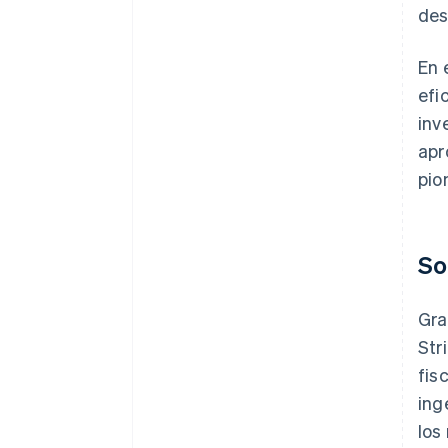
des
En 
efi
inv
apr
pio
So
Gra
Str
fis
ing
los