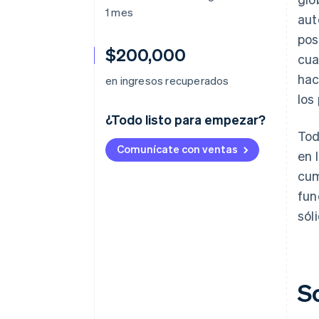
1 mes
aut
pos
$200,000
cua
hac
en ingresos recuperados
los
¿Todo listo para empezar?
Tod
Comunícate con ventas
en 
cum
fun
sól
S