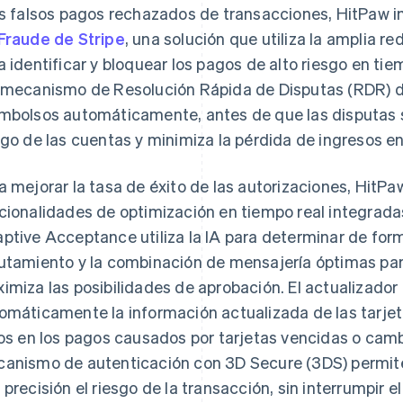
os falsos pagos rechazados de transacciones, HitPaw 
Fraude de Stripe
, una solución que utiliza la amplia r
a identificar y bloquear los pagos de alto riesgo en tie
 mecanismo de Resolución Rápida de Disputas (RDR) d
mbolsos automáticamente, antes de que las disputas se
sgo de las cuentas y minimiza la pérdida de ingresos en
a mejorar la tasa de éxito de las autorizaciones, HitPa
cionalidades de optimización en tiempo real integradas
ptive Acceptance utiliza la IA para determinar de forma
utamiento y la combinación de mensajería óptimas par
imiza las posibilidades de aprobación. El actualizador 
omáticamente la información actualizada de las tarjeta
los en los pagos causados por tarjetas vencidas o cam
anismo de autenticación con 3D Secure (3DS) permite
 precisión el riesgo de la transacción, sin interrumpir e