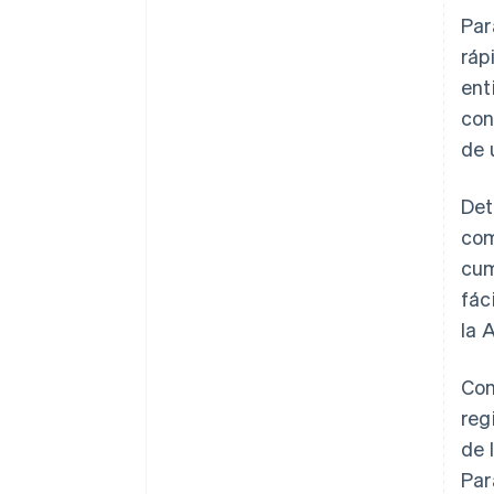
Par
ráp
ent
con
de 
Det
com
cum
fác
la 
Con
reg
de 
Par