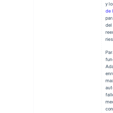
y l
de 
par
del
ree
rie
Par
fun
Ada
enr
max
aut
fal
mec
con