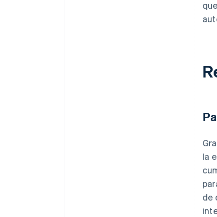
que
aut
R
Pa
Gra
la 
cum
par
de 
int