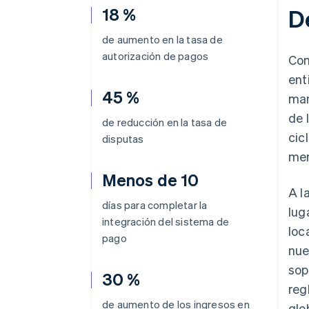
18 %
D
de aumento en la tasa de
autorización de pagos
Com
ent
45 %
man
de 
de reducción en la tasa de
cic
disputas
mer
Menos de 10
A l
días para completar la
lug
integración del sistema de
loc
pago
nue
sop
30 %
reg
de aumento de los ingresos en
glo