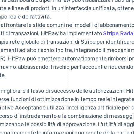
ute e linee di prodotti in un'interfaccia unificata, ott
po reale dell'attività.
 affrontare le sfide comuni nei modelli di abbonamento d
iuti di transazioni, HitPaw ha implementato
Stripe Rada
mpia rete globale di transazioni di Stripe per identificar
amenti ad alto rischio. Inoltre, integrando il meccani
R), HitPaw può emettere automaticamente rimborsi pri
ravino, abbassando il rischio per l'account e riducendo 
te.
 migliorare il tasso di successo delle autorizzazioni, Hi
erse funzioni di ottimizzazione in tempo reale integrat
ptive Acceptance utilizza l'intelligenza artificiale per
corso di instradamento e la combinazione di messaggi 
imizzando le possibilità di approvazione. L'utilità di a
omaticamente le informazioni aggiornate della carta deg