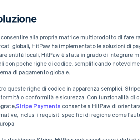
oluzione
 consentire alla propria matrice multiprodotto di fare r
cati globali, HitPaw ha implementato le soluzioni di 
are entità locali, HitPaw è stata in grado di integrare
ali con poche righe di codice, semplificando notevolmen
tema di pagamento globale.
tro queste righe di codice in apparenza semplici, Strip
formità o conformità e sicurezza. Con funzionalità di 
egrate,
Stripe Payments
consente a HitPaw di orientars
mative, inclusi i requisiti specifici di regione come l'au
Europa.
 la dashboard Stripe, HitPaw può visualizzare i dati di 