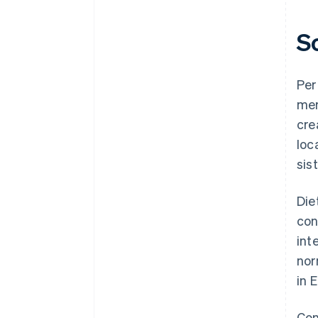
S
Per
mer
cre
loc
sis
Die
con
int
nor
in 
Con