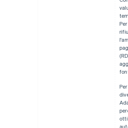
val
tem
Per
rif
l'a
pag
(RD
agg
fon
Per
div
Ada
per
ott
aut