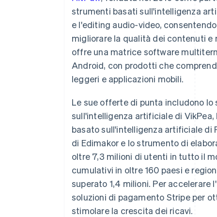
Link
strumenti basati sull'intelligenza art
Pagamento accelerato
e l'editing audio-video, consentendo 
Financial Connections
Conti finanziari collegati
migliorare la qualità dei contenuti e 
offre una matrice software multite
Android, con prodotti che comprend
leggeri e applicazioni mobili.
Le sue offerte di punta includono l
sull'intelligenza artificiale di VikP
basato sull'intelligenza artificiale d
di Edimakor e lo strumento di elabo
oltre 7,3 milioni di utenti in tutto il
cumulativi in oltre 160 paesi e regio
superato 1,4 milioni. Per accelerare 
soluzioni di pagamento Stripe per o
stimolare la crescita dei ricavi.