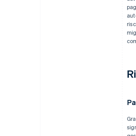
pag
aut
ris
mig
com
Ri
Pa
Gra
sig
ges