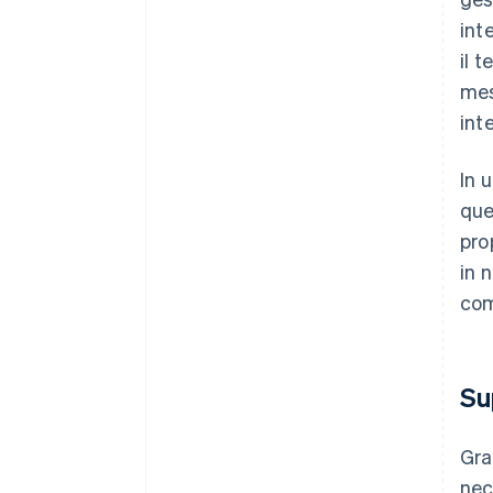
int
il 
mes
int
In 
que
pro
in 
com
Su
Gra
nec