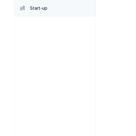
Start-up
Stripe Sessions 2026
Scopri come Stripe sta
costruendo
l'infrastruttura
economica per l'IA.
Guarda ora