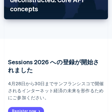
アラブ首長国連邦
concepts
English
イギリス
English
イタリア
Italiano
English
インド
English
エストニア
English
オーストラリア
English
Sessions 2026 への登録が開始さ
オーストリア
れました
Deutsch
English
オランダ
Nederlands
English
4月28日から30日までサンフランシスコで開催
カナダ
English
Français
されるインターネット経済の未来を形作るため
キプロス
にご参加ください。
English
ギリシア
Register now
English