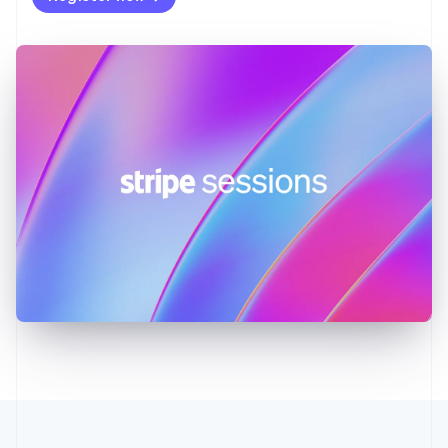
クロアチア
English
Italiano
ジブラルタル
English
シンガポール
English
简体中文
スイス
Deutsch
Français
Italiano
English
スウェーデン
Svenska
English
スペイン
Español
English
スロバキア
English
スロベニア
English
Italiano
タイ
ไทย
English
チェコ共和国
English
デンマーク
English