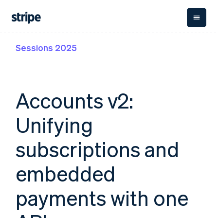
Sessions 2025
企業規模別
ドキュメント
学ぶ
支払い
収益
資金管
プラッ
理
フォー
大企業向け
Stripe のドキュメント
ブログ
とマー
Payments
Billing
スタートアップ向け
API リファレンス
導入事例
オンライン決
経常収益
ットプ
Global
ライブラリと SDK
ガイド
Accounts v2:
済
Metronome
Payouts
イス
Stripe Apps
Managed
従量課金
Payments
第三者
Unifying
Connec
ユースケース別
マーチャント
サブスクリ
への入
サポート
プション
オブレコード
金
プラッ
ガイド
エージェンティックコマ
サブスクリ
ソリューショ
Payment links
subscriptions and
フォー
ース
サポートに問い合わせる
プションの
ン
決済の
E コマース / ECサイト
オンライン決済を受け付
管理サポートプラン
コーディング
管理
Invoicing
築
埋込型金融
け
プロフェッショナルサー
embedded
1 回限りまた
不要の決済ペ
請求・財務関連
構築済みの決済を実装
ビス
は継続
ージ
Checkout
グローバルビジネス
プラットフォームまたは
構築済み決済
Tax
payments with one
アプリ内決済
マーケットプレイスを構
消費税と
UI
マーケットプレイス
築する
VAT の自動
Elements
資金管理
サブスクリプションを管
柔軟な UI コン
計算
Revenue
会社
プラットフォーム
理