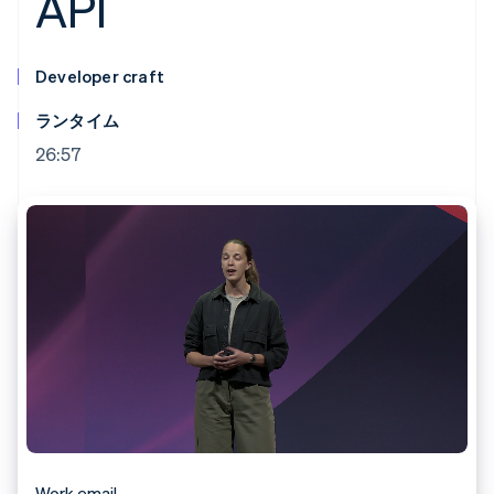
API
Recognition
ポーネント
SaaS
従量課金請求を提供
決済手段
製品ロードマップ
ステーブルコイン担保型
会計管理の
125 以上の決
Sessions 年次カンファ
のカードを発行
自動化
済手段を利用
レンス
Developer craft
エージェントによるサー
Stripe
可能
Terminal
採用情報
ビスのプロビジョニング
Sigma
業種別
対面支払い
ニュースルーム
と管理
ランタイム
カスタムレ
Authorization
Stripe Press
ポート
Boost
AI 企業
26:57
Data
決済成功率の
クリエイターエコノミ―
Pipeline
最適化
ゲーム
リソース
データの同
Link
ホスピタリティ、旅行、
お問い合わせ
期
スピーディー
レジャー
な決済
保険
アプリへの導入
営業にお問い合わせ
メディアおよびエンター
コードサンプル
パートナーになる
テインメント
開発者のブログ
非営利団体
API ステータス
プロフェッショナルサー
その他
ビス
Product roadmap
パブリックセクター
今後の予定を確認
小売業
Radar
不正防止
エコシステム
Atlas
Work email
スタートアップの企業設立