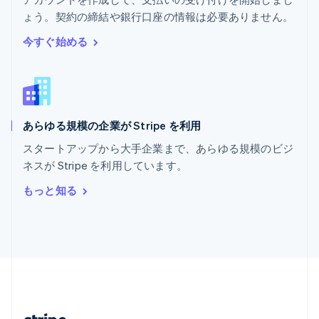
マルタ
ょう。契約の締結や銀行口座の情報は必要ありません。
English
マレーシア
今すぐ始める
English
简体中文
メキシコ
Español
English
ラトビア
English
あらゆる規模の企業が Stripe を利用
リトアニア
English
スタートアップから大手企業まで、あらゆる規模のビジ
リヒテンシュタイン
ネスが Stripe を利用しています。
Deutsch
English
ルーマニア
もっと知る
English
ルクセンブルグ
Français
Deutsch
English
中国香港特別行政区
English
简体中文
中国本土
简体中文
English
日本
日本語
English