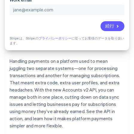
パートナー
Climate
Stripe App Marketplace
カーボンリムーバル
Identity
続行
オンライン本人確認
Stripe は、Stripe の
プライバシーポリシー
に従ってお客様のデータを取り扱い
ます。
Handling payments on a platform used to mean
Stripe Sessions 2026
juggling two separate systems—one for processing
Stripe が AI の経済インフラをどのように構築しているかを
transactions and another for managing subscriptions.
ご覧ください。
こちらをご覧ください
That meant extra code, extra user profiles, and extra
headaches. With the new Accounts v2 API, you can
manage both in one place, cutting down on data sync
issues and letting businesses pay for subscriptions
using money they’ve already earned. See the API in
action, and learn how it makes platform payments
simpler and more flexible.