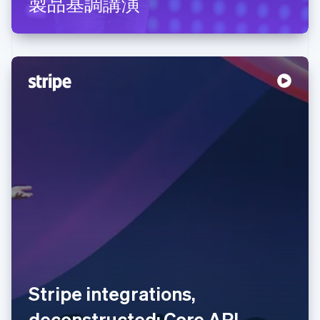
製品基調講演
アイルランド
Stripe integrations,
English
アメリカ
deconstructed: Core API
English
Español
简体中文