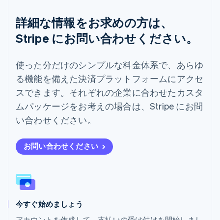
ドイツ
Deutsch
English
詳細な情報をお求めの方は、
ニュージーランド
Stripe にお問い合わせください。
English
ノルウェー
English
使った分だけのシンプルな料金体系で、あらゆ
ハンガリー
る機能を備えた決済プラットフォームにアクセ
English
フィンランド
スできます。それぞれの企業に合わせたカスタ
English
Svenska
ムパッケージをお考えの場合は、Stripe にお問
ブラジル
Português
English
い合わせください。
フランス
Français
English
ブルガリア
お問い合わせください
English
ベルギー
Nederlands
Français
Deutsch
English
ポーランド
English
今すぐ始めましょう
ポルトガル
Português
English
アカウントを作成して、支払いの受け付けを開始しまし