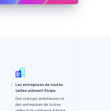
Les entreprises de toutes
R.A.S. de Hong Kong, Chine
tailles utilisent Stripe
English
简体中文
République tchèque
Des startups ambitieuses et
English
des entreprises de toutes
Roumanie
tailles font confiance à Stripe.