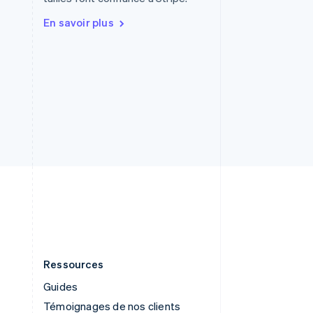
English
Royaume-Uni
En savoir plus
English
Singapour
English
简体中文
Slovaquie
English
Slovénie
English
Italiano
Suède
Svenska
English
Suisse
Deutsch
Français
Italiano
English
Thaïlande
ไทย
English
Ressources
Guides
Témoignages de nos clients