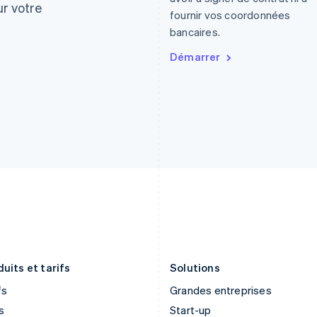
English
Español
简体中文
English
ur votre
fournir vos coordonnées
Finlande
Luxembourg
English
Svenska
Français
Deutsch
English
bancaires.
France
Malaisie
Démarrer
Français
English
English
简体中文
Gibraltar
Malte
English
English
Grèce
Mexique
English
Español
English
Hongrie
Norvège
English
English
Inde
Nouvelle-Zélande
English
English
Irlande
Pays-Bas
English
Nederlands
English
Italie
Pologne
Italiano
English
English
Japon
Portugal
日本語
English
Português
English
uits et tarifs
Solutions
fs
Grandes entreprises
s
Start-up