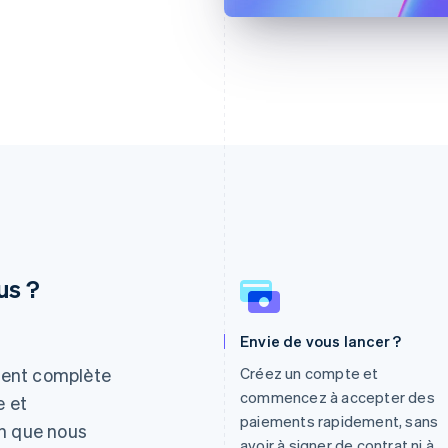
us ?
Envie de vous lancer ?
Espagne
Lettonie
Español
English
English
ment complète
Créez un compte et
Estonie
Liechtenstein
commencez à accepter des
e et
English
Deutsch
English
paiements rapidement, sans
in que nous
États-Unis
Lituanie
avoir à signer de contrat ni à