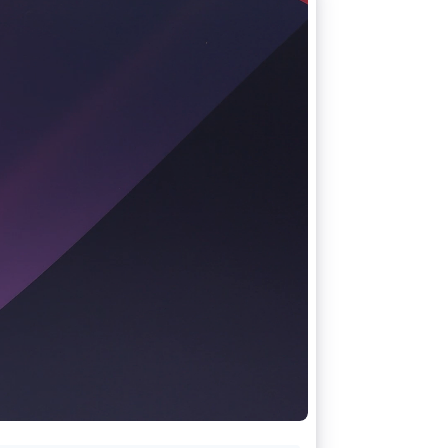
Stripe Sessions 2026
Découvrez comment
Stripe construit
l’infrastructure
économique de l’IA.
Regarder la vidéo