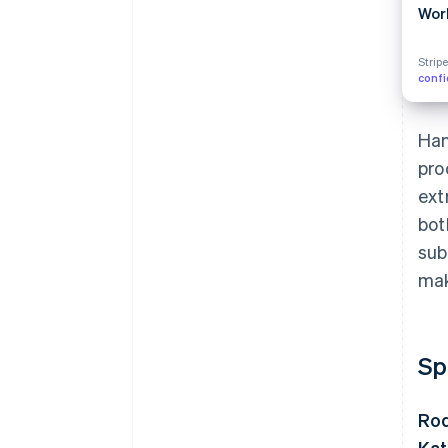
Wor
Strip
confi
Han
pro
ext
bot
sub
mak
Sp
Ro
Kat