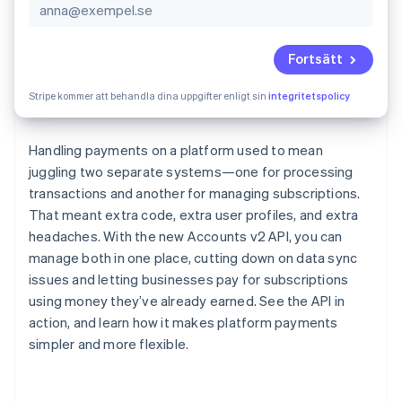
Identitetsverifiering online
Partner
Stripe App Marketplace
Fortsätt
Stripe kommer att behandla dina uppgifter enligt sin
integritetspolicy
Stripe Sessions 2026
Se hur Stripe bygger den ekonomiska inf
Titta nu
Handling payments on a platform used to mean
juggling two separate systems—one for processing
transactions and another for managing subscriptions.
That meant extra code, extra user profiles, and extra
headaches. With the new Accounts v2 API, you can
manage both in one place, cutting down on data sync
issues and letting businesses pay for subscriptions
using money they’ve already earned. See the API in
action, and learn how it makes platform payments
simpler and more flexible.