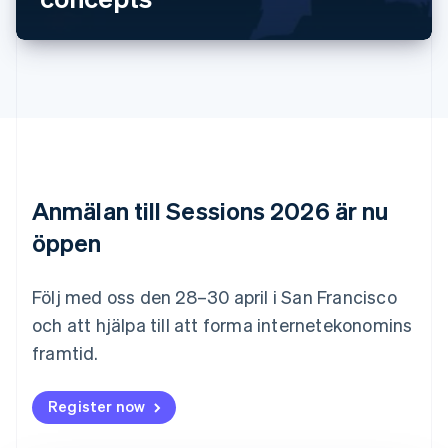
English
Cypern
English
Danmark
English
Estland
English
Fastlandskina
简体中文
English
Finland
Anmälan till Sessions 2026 är nu
English
Svenska
Frankrike
öppen
Français
English
Förenade Arabemiraten
English
Följ med oss den 28–30 april i San Francisco
Gibraltar
och att hjälpa till att forma internetekonomins
English
framtid.
Grekland
English
Hongkong SAR, Kina
Register now
English
简体中文
Indien