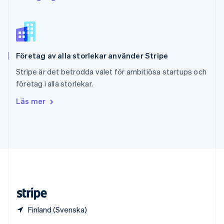
English
Italiano
Spanien
Español
English
Storbritannien
English
Företag av alla storlekar använder Stripe
Sverige
Svenska
English
Stripe är det betrodda valet för ambitiösa startups och
Thailand
företag i alla storlekar.
ไทย
English
Tjeckien
Läs mer
English
Tyskland
Deutsch
English
Ungern
English
USA
English
Español
简体中文
Österrike
Deutsch
English
Finland (Svenska)