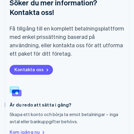
Söker du mer information?
English
Mexiko
Kontakta oss!
Español
English
Nederländerna
Få tillgång till en komplett betalningsplattform
Nederlands
English
Norge
med enkel prissättning baserad på
English
användning, eller kontakta oss för att utforma
Nya Zeeland
English
ett paket för ditt företag.
Polen
English
Portugal
Kontakta oss
Português
English
Rumänien
English
Schweiz
Deutsch
Français
Italiano
English
Är du redo att sätta i gång?
Singapore
English
简体中文
Skapa ett konto och börja ta emot betalningar – inga
Slovakien
avtal eller bankuppgifter behövs.
English
Slovenien
Kom igång nu