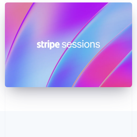
English
Irland
English
Italien
Italiano
English
Japan
日本語
English
Kanada
English
Français
Kroatien
English
Italiano
Lettland
English
Liechtenstein
Deutsch
English
Litauen
English
Luxemburg
Français
Deutsch
English
Malaysia
English
简体中文
Malta