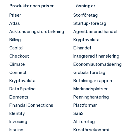
Produkter och priser
Lösningar
Priser
Storföretag
Atlas
Startup-företag
Auktoriseringsförstärkning
Agentbaserad handel
Billing
Kryptovaluta
Capital
E-handel
Checkout
Integrerad finansiering
Climate
Ekonomiautomatisering
Connect
Globala företag
Kryptovaluta
Betalningar i appen
Data Pipeline
Marknadsplatser
Elements
Penninghantering
Financial Connections
Plattformar
Identity
SaaS
Invoicing
AI-företag
Issuing
Kreatörsekonomi