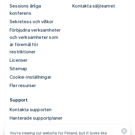
Sessions årliga
Kontakta säljteamet
konferens
Sekretess och villkor
Förbjudna verksamheter
och verksamheter som
är föremål för
restriktioner
Licenser
Sitemap
Cookie-inställningar
Fler resurser
Support
Kontakta supporten
Hanterade supportplaner
You’re viewing our website for Finland, but it looks like
© 2026 Stripe, LLC