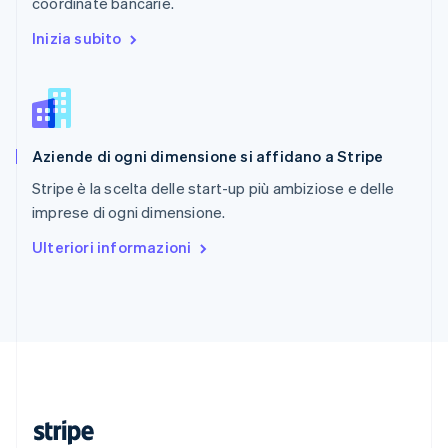
coordinate bancarie.
English
Romania
Inizia subito
English
Singapore
English
简体中文
Slovacchia
English
Aziende di ogni dimensione si affidano a Stripe
Slovenia
English
Italiano
Stripe è la scelta delle start-up più ambiziose e delle
Spagna
imprese di ogni dimensione.
Español
English
Stati Uniti
Ulteriori informazioni
English
Español
简体中文
Svezia
Svenska
English
Svizzera
Deutsch
Français
Italiano
English
Thailandia
ไทย
English
Ungheria
English