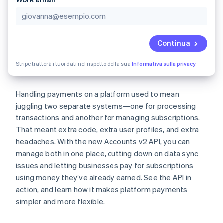
Scopri cosa ti aspetta
Radar
Ecosistema
Prevenzione delle frodi
Continua
Partner
Atlas
Stripe App Marketplace
Costituzione di start-up
Stripe tratterà i tuoi dati nel rispetto della sua
Informativa sulla privacy
Climate
Rimozione del carbonio
Handling payments on a platform used to mean
Identity
Verifica online dell'identità
juggling two separate systems—one for processing
transactions and another for managing subscriptions.
That meant extra code, extra user profiles, and extra
headaches. With the new Accounts v2 API, you can
manage both in one place, cutting down on data sync
Stripe Sessions 2026
issues and letting businesses pay for subscriptions
Scopri come Stripe sta costruendo l'infrastruttura economi
using money they’ve already earned. See the API in
Guarda ora
action, and learn how it makes platform payments
simpler and more flexible.