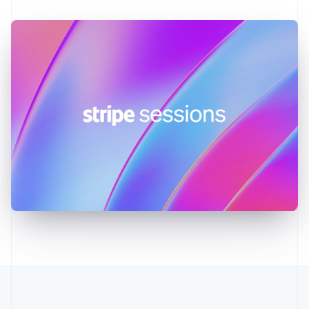
Français
English
Germania
Deutsch
English
Giappone
日本語
English
Gibilterra
English
Grecia
English
India
English
Irlanda
English
Italia
Italiano
English
Lettonia
English
Liechtenstein
Deutsch
English
Lituania
English
Lussemburgo