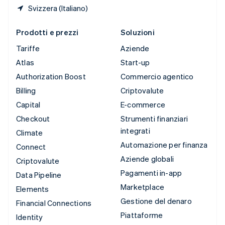
Svizzera (Italiano)
Prodotti e prezzi
Soluzioni
Tariffe
Aziende
Atlas
Start-up
Authorization Boost
Commercio agentico
Billing
Criptovalute
Capital
E-commerce
Checkout
Strumenti finanziari
integrati
Climate
Automazione per finanza
Connect
Aziende globali
Criptovalute
Pagamenti in-app
Data Pipeline
Marketplace
Elements
Gestione del denaro
Financial Connections
Piattaforme
Identity