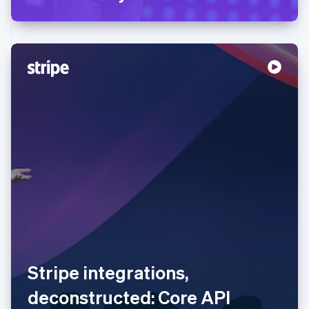
Australia
English
Stripe integrations,
Austria
deconstructed: Core API
Deutsch
English
Belgio