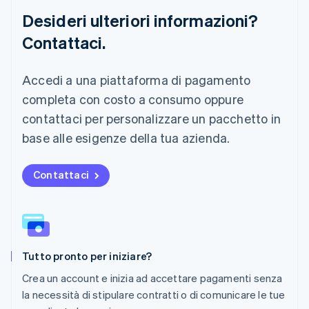
Français
Deutsch
English
Desideri ulteriori informazioni?
Malaysia
Contattaci.
English
简体中文
Malta
English
Accedi a una piattaforma di pagamento
Messico
Español
English
completa con costo a consumo oppure
Norvegia
contattaci per personalizzare un pacchetto in
English
Nuova Zelanda
base alle esigenze della tua azienda.
English
Paesi Bassi
Contattaci
Nederlands
English
Polonia
English
Portogallo
Português
English
RAS di Hong Kong, Cina
Tutto pronto per iniziare?
English
简体中文
Regno Unito
Crea un account e inizia ad accettare pagamenti senza
English
la necessità di stipulare contratti o di comunicare le tue
Repubblica Ceca