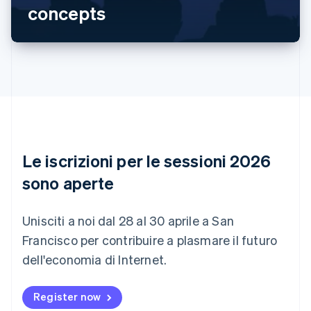
concepts
Nederlands
Français
Deutsch
English
Brasile
Português
English
Bulgaria
English
Canada
English
Français
Cina continentale
简体中文
English
Cipro
English
Le iscrizioni per le sessioni 2026
Croazia
English
Italiano
sono aperte
Danimarca
English
Emirati Arabi Uniti
Unisciti a noi dal 28 al 30 aprile a San
English
Francisco per contribuire a plasmare il futuro
Estonia
dell'economia di Internet.
English
Finlandia
English
Svenska
Register now
Francia