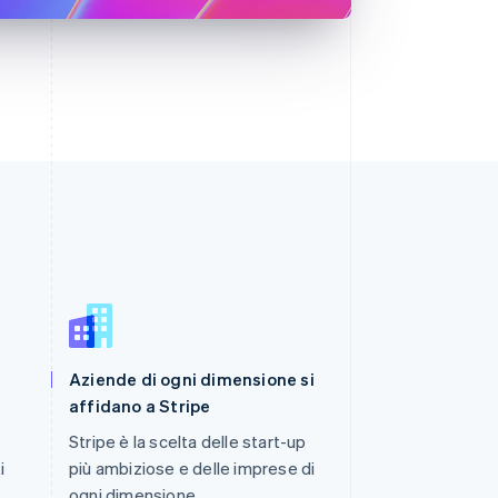
Romania
Aziende di ogni dimensione si
English
Singapore
affidano a Stripe
English
简体中文
Stripe è la scelta delle start-up
Slovacchia
i
più ambiziose e delle imprese di
English
Slovenia
ogni dimensione.