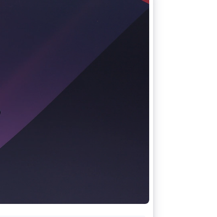
Stripe Sessions 2026
Scopri come Stripe sta
costruendo
l'infrastruttura
economica per l'IA.
Guarda ora