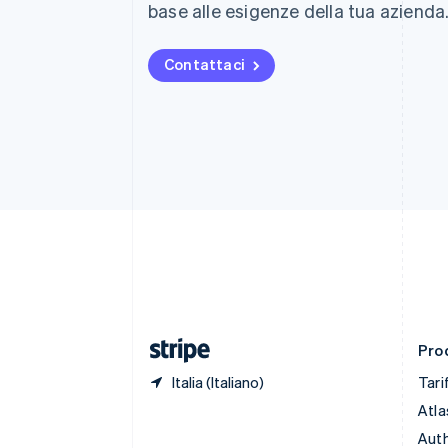
base alle esigenze della tua azienda
Português
English
Bulgaria
English
Contattaci
Canada
English
Français
Cina continentale
简体中文
English
Cipro
English
Croazia
English
Italiano
Danimarca
English
Emirati Arabi Uniti
English
Estonia
English
Prod
Italia (Italiano)
Tari
Atla
Auth