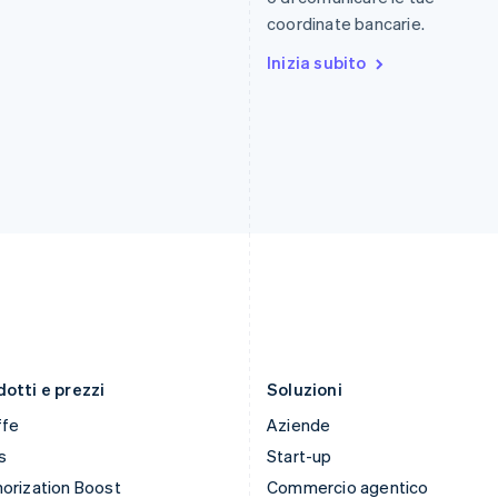
.
日本語
English
Español
English
coordinate bancarie.
Gibilterra
Norvegia
English
Inizia subito
English
Grecia
Nuova Zelanda
English
English
India
Paesi Bassi
English
Nederlands
English
Irlanda
Polonia
English
English
Italia
Portogallo
Italiano
English
Português
English
Lettonia
RAS di Hong Kong, Cina
English
English
简体中文
Liechtenstein
Regno Unito
Deutsch
English
English
Lituania
Repubblica Ceca
English
English
otti e prezzi
Soluzioni
ffe
Aziende
s
Start-up
orization Boost
Commercio agentico