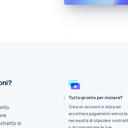
oni?
Finlandia
Lussemburgo
Tutto pronto per iniziare?
English
Svenska
Français
Deutsch
English
Francia
Malaysia
ento
Crea un account e inizia ad
Français
English
English
简体中文
accettare pagamenti senza la
ure
Germania
Malta
necessità di stipulare contratt
Deutsch
English
English
cchetto in
Giappone
Messico
o di comunicare le tue