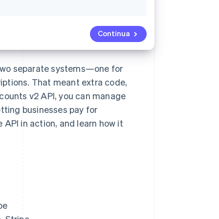
Continua
 two separate systems—one for
iptions. That meant extra code,
Accounts v2 API, you can manage
etting businesses pay for
API in action, and learn how it
pe
, Stripe