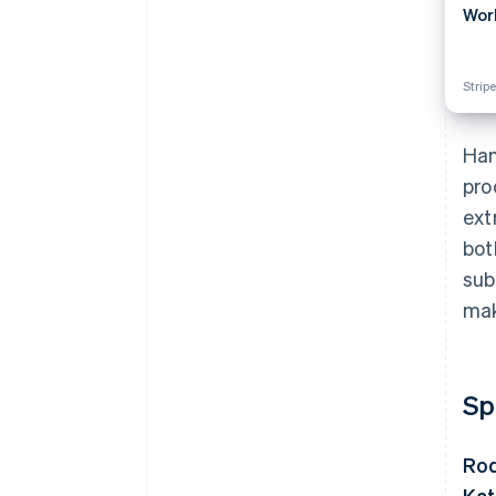
Wor
Stripe
Han
pro
ext
bot
sub
mak
Sp
Ro
Kat