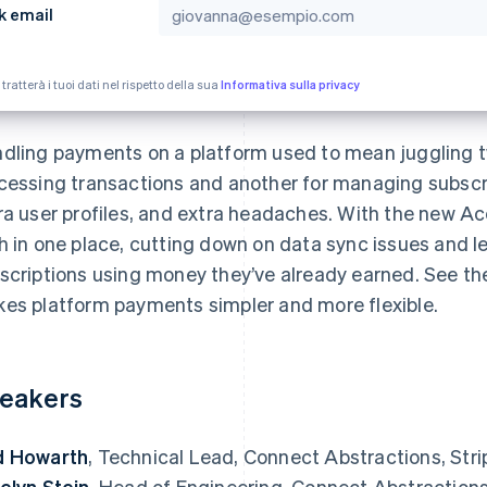
k email
 tratterà i tuoi dati nel rispetto della sua
Informativa sulla privacy
dling payments on a platform used to mean juggling
cessing transactions and another for managing subscr
ra user profiles, and extra headaches. With the new 
h in one place, cutting down on data sync issues and l
scriptions using money they’ve already earned. See the 
es platform payments simpler and more flexible.
eakers
d Howarth
, Technical Lead, Connect Abstractions, Stri
elyn Stein
, Head of Engineering, Connect Abstractions