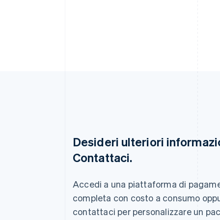
Desideri ulteriori informazi
Contattaci.
Australia
English
Austria
Accedi a una piattaforma di pagam
Deutsch
English
completa con costo a consumo opp
Belgio
Nederlands
Français
Deutsch
English
contattaci per personalizzare un pa
Brasile