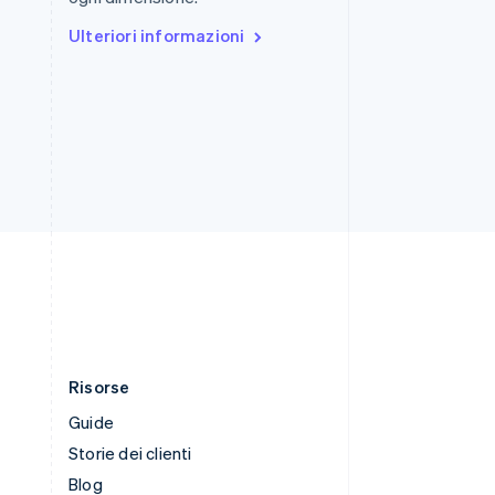
English
Italiano
Ulteriori informazioni
Spagna
Español
English
Stati Uniti
English
Español
简体中文
Svezia
Svenska
English
Svizzera
Deutsch
Français
Italiano
English
Thailandia
ไทย
English
Ungheria
English
Risorse
Guide
Storie dei clienti
Blog