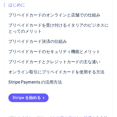
はじめに
パートナー
Climate
Stripe App Marketplace
カーボンリムーバル
プリペイドカードのオンラインと店舗での仕組み
Identity
プリペイドカードを受け付けるイタリアのビジネスに
オンライン本人確認
とってのメリット
プリペイドカード決済の仕組み
クレジットカードのリロード
プリペイドカードのセキュリティ機能とメリット
Stripe Sessions 2026
Stripe が AI の経済インフラをどのように構築しているかを
日常使用
プリペイドカードとクレジットカードの主な違い
ご覧ください。
こちらをご覧ください
支出管理
オンライン取引にプリペイドカードを使用する方法
追加機能
Stripe Payments の活用方法
プリペイドカード決済の仕組み
Stripe を始める
プリペイドカード決済はいつ請求されますか