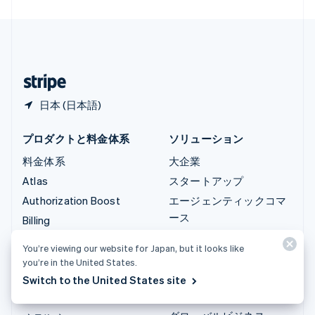
中国香港特別行政区
English
简体中文
中国本土
简体中文
English
日本
日本語
English
日本 (日本語)
プロダクトと料金体系
ソリューション
料金体系
大企業
Atlas
スタートアップ
Authorization Boost
エージェンティックコマ
ース
Billing
暗号資産
Capital
You’re viewing our website for Japan, but it looks like
E-コマース
Checkout
you’re in the United States.
埋込型金融
Climate
Switch to the United States site
財務の自動化
Connect