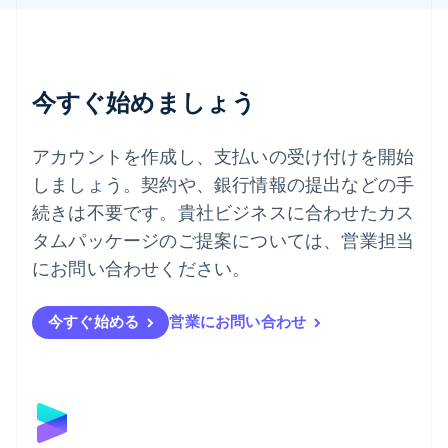
タイ
ไทย
English
チェコ共和国
English
デンマーク
今すぐ始めましょう
English
ドイツ
Deutsch
English
アカウントを作成し、支払いの受け付けを開始
ニュージーランド
しましょう。契約や、銀行情報の提出などの手
English
ノルウェー
続きは不要です。貴社ビジネスに合わせたカス
English
タムパッケージのご提案については、営業担当
ハンガリー
にお問い合わせください。
English
フィンランド
English
Svenska
今すぐ始める
営業にお問い合わせ
ブラジル
Português
English
フランス
Français
English
ブルガリア
English