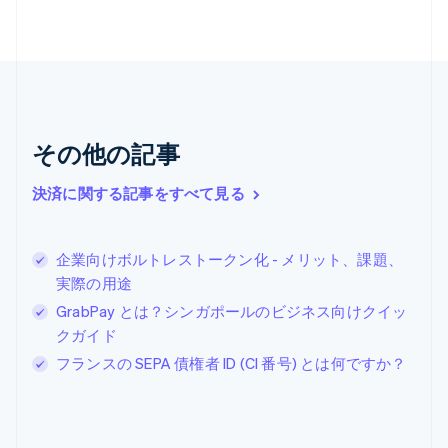
カナダ
English
Français
キプロス
English
ギリシア
English
クロアチア
その他の記事
English
Italiano
ジブラルタル
English
決済に関する記事をすべて見る
シンガポール
English
简体中文
スイス
企業向けボルトレストークン化 - メリット、課題、
Deutsch
Français
Italiano
English
実際の用途
スウェーデン
Svenska
English
GrabPay とは？シンガポールのビジネス向けクイッ
スペイン
クガイド
Español
English
フランスの SEPA 債権者 ID (CI 番号) とは何ですか？
スロバキア
English
スロベニア
English
Italiano