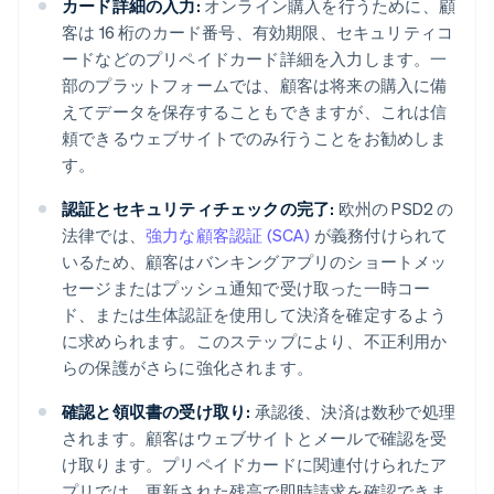
カード詳細の入力:
オンライン購入を行うために、顧
客は 16 桁のカード番号、有効期限、セキュリティコ
ードなどのプリペイドカード詳細を入力します。一
部のプラットフォームでは、顧客は将来の購入に備
えてデータを保存することもできますが、これは信
頼できるウェブサイトでのみ行うことをお勧めしま
す。
認証とセキュリティチェックの完了:
欧州の PSD2 の
法律では、
強力な顧客認証 (SCA)
が義務付けられて
いるため、顧客はバンキングアプリのショートメッ
セージまたはプッシュ通知で受け取った一時コー
ド、または生体認証を使用して決済を確定するよう
に求められます。このステップにより、不正利用か
らの保護がさらに強化されます。
確認と領収書の受け取り:
承認後、決済は数秒で処理
されます。顧客はウェブサイトとメールで確認を受
け取ります。プリペイドカードに関連付けられたア
プリでは、更新された残高で即時請求を確認できま