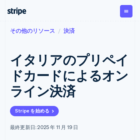
その他のリソース
決済
企業規模別
ドキュメント
学ぶ
支払い
収益
資金管
プラッ
理
フォー
大企業向け
Stripe のドキュメント
ブログ
とマー
Payments
Billing
スタートアップ向け
API リファレンス
導入事例
イタリアのプリペイ
オンライン決
経常収益
ットプ
Global
ライブラリと SDK
ガイド
済
Metronome
Payouts
イス
Stripe Apps
Managed
ドカードによるオン
従量課金
Payments
第三者
Connec
ユースケース別
マーチャント
サブスクリ
への入
サポート
プション
オブレコード
金
ライン決済
プラッ
ガイド
エージェンティックコマ
サブスクリ
ソリューショ
Payment links
フォー
ース
サポートに問い合わせる
プションの
ン
決済の
E コマース / ECサイト
オンライン決済を受け付
管理サポートプラン
コーディング
管理
Invoicing
築
埋込型金融
け
プロフェッショナルサー
1 回限りまた
不要の決済ペ
Stripe を始める
請求・財務関連
構築済みの決済を実装
ビス
は継続
ージ
Checkout
グローバルビジネス
プラットフォームまたは
構築済み決済
Tax
アプリ内決済
マーケットプレイスを構
消費税と
UI
最終更新日: 2025 年 11 月 19 日
マーケットプレイス
築する
VAT の自動
Elements
資金管理
サブスクリプションを管
柔軟な UI コン
計算
Revenue
会社
プラットフォーム
理