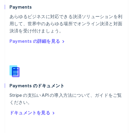
ベルギー
Nederlands
Français
Deutsch
English
Payments
ポーランド
あらゆるビジネスに対応できる決済ソリューションを利
English
用して、世界中のあらゆる場所でオンライン決済と対面
ポルトガル
Português
English
決済を受け付けましょう。
マルタ
Payments の詳細を見る
English
マレーシア
English
简体中文
メキシコ
Español
English
ラトビア
English
Payments のドキュメント
リトアニア
English
Stripe の支払い API の導入方法について、ガイドをご覧
リヒテンシュタイン
ください。
Deutsch
English
ルーマニア
ドキュメントを見る
English
ルクセンブルグ
Français
Deutsch
English