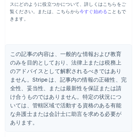
スにどのように役立つかについて、詳しくはこちらをご
覧ください。または、こちらから
今すぐ始める
こともで
アイルランド
きます。
English
アメリカ
English
Español
简体中文
アラブ首長国連邦
English
イギリス
この記事の内容は、一般的な情報および教育
English
のみを目的としており、法律上または税務上
イタリア
のアドバイスとして解釈されるべきではあり
Italiano
English
インド
ません。Stripe は、記事内の情報の正確性、完
English
全性、妥当性、または最新性を保証または請
エストニア
English
け合うものではありません。特定の状況につ
オーストラリア
いては、管轄区域で活動する資格のある有能
English
オーストリア
な弁護士または会計士に助言を求める必要が
Deutsch
English
あります。
オランダ
Nederlands
English