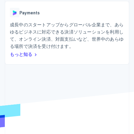
Recognition
ポーネント
SaaS
従量課金請求を提供
決済手段
製品ロードマップ
ステーブルコイン担保型
会計管理の
125 以上の決
Payments
Sessions 年次カンファ
のカードを発行
自動化
済手段を利用
レンス
エージェントによるサー
Stripe
可能
Terminal
成長中のスタートアップからグローバル企業まで、あら
採用情報
ビスのプロビジョニング
Sigma
業種別
対面支払い
ニュースルーム
と管理
ゆるビジネスに対応できる決済ソリューションを利用し
カスタムレ
Authorization
Stripe Press
て、オンライン決済、対面支払いなど、世界中のあらゆ
ポート
Boost
AI 企業
Data
決済成功率の
る場所で決済を受け付けます。
クリエイターエコノミ―
Pipeline
最適化
ゲーム
もっと知る
リソース
データの同
Link
ホスピタリティ、旅行、
お問い合わせ
期
スピーディー
レジャー
な決済
保険
アプリへの導入
営業にお問い合わせ
メディアおよびエンター
コードサンプル
パートナーになる
テインメント
開発者のブログ
非営利団体
API ステータス
プロフェッショナルサー
その他
ビス
Product roadmap
パブリックセクター
今後の予定を確認
小売業
Radar
不正防止
エコシステム
Atlas
スタートアップの企業設立