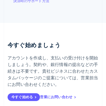
決済時のサポート方法
Español
English
スロバキア
English
スロベニア
English
Italiano
タイ
ไทย
English
チェコ共和国
English
今すぐ始めましょう
デンマーク
English
ドイツ
アカウントを作成し、支払いの受け付けを開始
Deutsch
English
しましょう。契約や、銀行情報の提出などの手
ニュージーランド
続きは不要です。貴社ビジネスに合わせたカス
English
ノルウェー
タムパッケージのご提案については、営業担当
English
にお問い合わせください。
ハンガリー
English
フィンランド
今すぐ始める
営業にお問い合わせ
English
Svenska
ブラジル