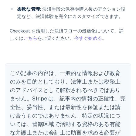
柔軟な管理:
決済手段の保存や購入後のアクション設
定など、決済体験を完全にカスタマイズできます。
Checkout を活用した決済フローの最適化について、詳
しくは
こちら
をご覧ください。
今すぐ始める
。
アイルランド
English
アメリカ
English
Español
简体中文
この記事の内容は、一般的な情報および教育
アラブ首長国連邦
English
のみを目的としており、法律上または税務上
イギリス
のアドバイスとして解釈されるべきではあり
English
イタリア
ません。Stripe は、記事内の情報の正確性、完
Italiano
English
全性、妥当性、または最新性を保証または請
インド
け合うものではありません。特定の状況につ
English
エストニア
いては、管轄区域で活動する資格のある有能
English
な弁護士または会計士に助言を求める必要が
オーストラリア