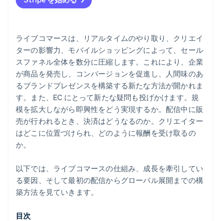
4. ライブ配信を開始して結果を見る
AI とライブ販売の融合
ライブコマースは、リアルタイムのやり取り、クリエイ
ターの影響力、モバイルショッピングによって、セール
スファネル全体を数分に圧縮します。これにより、企業
が商品を発売し、コンバージョンを促進し、人間味のあ
るブランドプレゼンスを構築する新たな方法が開かれま
す。また、EC にとって新たな疑問も投げかけます。規
模を拡大しながら即興性をどう実現するか。配信中に販
売が行われるとき、決済はどうなるのか。クリエイター
はどこに位置づけられ、どのように報酬を受け取るの
か。
以下では、ライブコマースの仕組み、成長を牽引してい
る要因、そして最初の配信からグローバル展開までの構
築方法を見ていきます。
目次