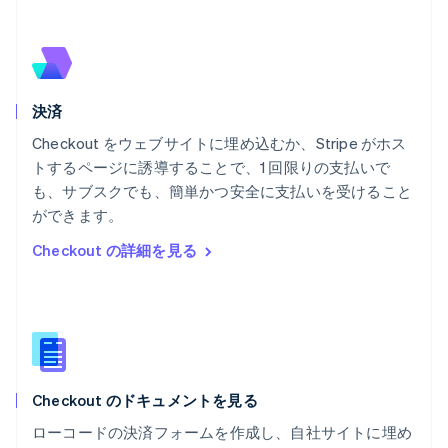
Português
English
フランス
Français
English
ブルガリア
English
決済
ベルギー
Nederlands
Français
Deutsch
English
Checkout をウェブサイトに埋め込むか、Stripe がホス
ポーランド
トするページに誘導することで、1 回限りの支払いで
English
も、サブスクでも、簡単かつ安全に支払いを受けること
ポルトガル
Português
English
ができます。
マルタ
Checkout の詳細を見る
English
マレーシア
English
简体中文
メキシコ
Español
English
ラトビア
English
Checkout のドキュメントを見る
リトアニア
English
ローコードの決済フォームを作成し、自社サイトに埋め
リヒテンシュタイン