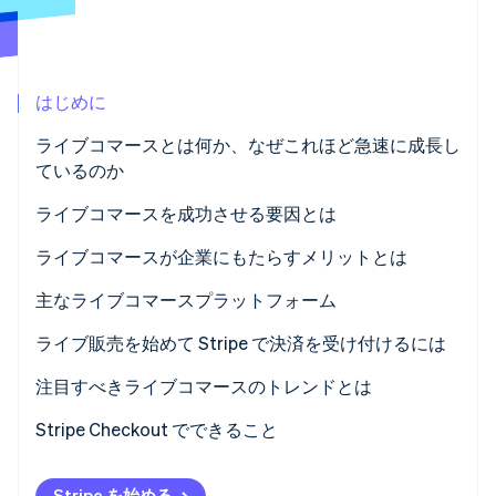
パートナー
Climate
Stripe App Marketplace
カーボンリムーバル
Identity
はじめに
オンライン本人確認
ライブコマースとは何か、なぜこれほど急速に成長し
ているのか
ライブコマースを成功させる要因とは
Stripe Sessions 2026
商品知識と個性を持つホスト
ライブコマースが企業にもたらすメリットとは
Stripe が AI の経済インフラをどのように構築しているかを
ご覧ください。
リアルタイムの需要に対応できるショッピング機能
大規模なコンバージョン
主なライブコマースプラットフォーム
こちらをご覧ください
より深い顧客エンゲージメント
グローバルなソーシャルプラットフォーム
ライブ販売を始めて Stripe で決済を受け付けるには
自信を持った購入
小売マーケットプレイス
1. プラットフォームを選ぶ
注目すべきライブコマースのトレンドとは
購入点数の増加と効果的なアップセル
専門ツール
2. EC 基盤の設定
グローバルな成長、ローカルな特色
Stripe Checkout でできること
リアルタイムフィードバック
3. テストイベントを実施する
インフルエンサーが売上を牽引
Stripe を始める