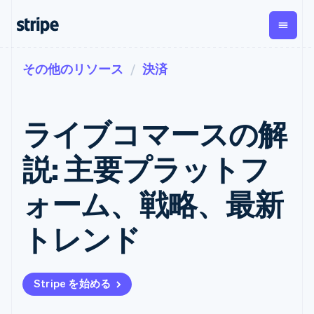
その他のリソース
決済
企業規模別
ドキュメント
学ぶ
支払い
収益
資金管
プラッ
理
フォー
大企業向け
Stripe のドキュメント
ブログ
とマー
Payments
Billing
スタートアップ向け
API リファレンス
導入事例
ライブコマースの解
オンライン決
経常収益
ットプ
Global
ライブラリと SDK
ガイド
済
Metronome
Payouts
イス
Stripe Apps
Managed
説: 主要プラットフ
従量課金
Payments
第三者
Connec
ユースケース別
マーチャント
サブスクリ
への入
サポート
プション
オブレコード
金
ォーム、戦略、最新
プラッ
ガイド
エージェンティックコマ
サブスクリ
ソリューショ
Payment links
フォー
ース
サポートに問い合わせる
プションの
ン
決済の
E コマース / ECサイト
オンライン決済を受け付
管理サポートプラン
コーディング
管理
Invoicing
トレンド
築
埋込型金融
け
プロフェッショナルサー
1 回限りまた
不要の決済ペ
請求・財務関連
構築済みの決済を実装
ビス
は継続
ージ
Checkout
グローバルビジネス
プラットフォームまたは
構築済み決済
Tax
アプリ内決済
マーケットプレイスを構
消費税と
UI
Stripe を始める
マーケットプレイス
築する
VAT の自動
Elements
資金管理
サブスクリプションを管
柔軟な UI コン
計算
Revenue
会社
プラットフォーム
理