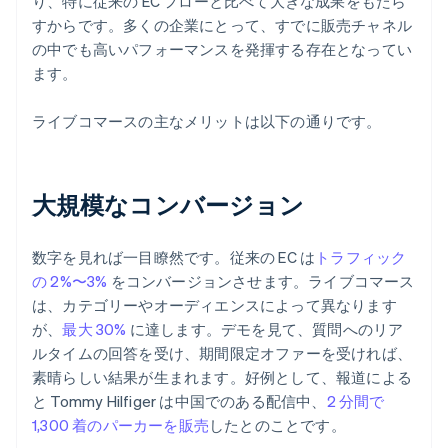
り、特に従来の EC フローと比べて大きな成果をもたら
すからです。多くの企業にとって、すでに販売チャネル
の中でも高いパフォーマンスを発揮する存在となってい
ます。
ライブコマースの主なメリットは以下の通りです。
大規模なコンバージョン
数字を見れば一目瞭然です。従来の EC は
トラフィック
の 2%〜3%
をコンバージョンさせます。ライブコマース
は、カテゴリーやオーディエンスによって異なります
が、
最大 30%
に達します。デモを見て、質問へのリア
ルタイムの回答を受け、期間限定オファーを受ければ、
素晴らしい結果が生まれます。好例として、報道による
と Tommy Hilfiger は中国でのある配信中、
2 分間で
1,300 着のパーカーを販売
したとのことです。