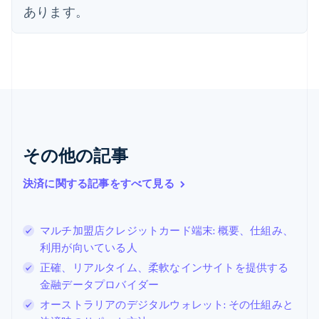
あります。
English
オーストリア
Deutsch
English
オランダ
Nederlands
English
カナダ
English
Français
キプロス
English
ギリシア
その他の記事
English
クロアチア
決済に関する記事をすべて見る
English
Italiano
ジブラルタル
English
シンガポール
マルチ加盟店クレジットカード端末: 概要、仕組み、
English
简体中文
利用が向いている人
スイス
正確、リアルタイム、柔軟なインサイトを提供する
Deutsch
Français
Italiano
English
金融データプロバイダー
スウェーデン
Svenska
English
オーストラリアのデジタルウォレット: その仕組みと
スペイン