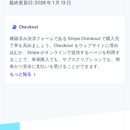
Recognition
ポーネント
最終更新日: 2026 年 1 月 13 日
SaaS
従量課金請求を提供
決済手段
製品ロードマップ
ステーブルコイン担保型
会計管理の
125 以上の決
Sessions 年次カンファ
のカードを発行
自動化
済手段を利用
レンス
エージェントによるサー
Stripe
可能
Terminal
採用情報
ビスのプロビジョニング
Checkout
Sigma
業種別
対面支払い
ニュースルーム
と管理
カスタムレ
Authorization
Stripe Press
構築済み決済フォームである Stripe Checkout で購入完
ポート
Boost
AI 企業
Data
決済成功率の
了率を高めましょう。Checkout をウェブサイトに埋め
クリエイターエコノミ―
Pipeline
最適化
ゲーム
込むか、Stripe がオンラインで提供するページを利用す
リソース
データの同
Link
ホスピタリティ、旅行、
お問い合わせ
ることで、単発購入でも、サブスクリプションでも、簡
期
スピーディー
レジャー
単かつ安全に支払いを受けることができます。
な決済
保険
アプリへの導入
営業にお問い合わせ
メディアおよびエンター
コードサンプル
パートナーになる
もっと知る
テインメント
開発者のブログ
非営利団体
API ステータス
プロフェッショナルサー
その他
ビス
Product roadmap
パブリックセクター
今後の予定を確認
小売業
Radar
不正防止
エコシステム
Atlas
スタートアップの企業設立