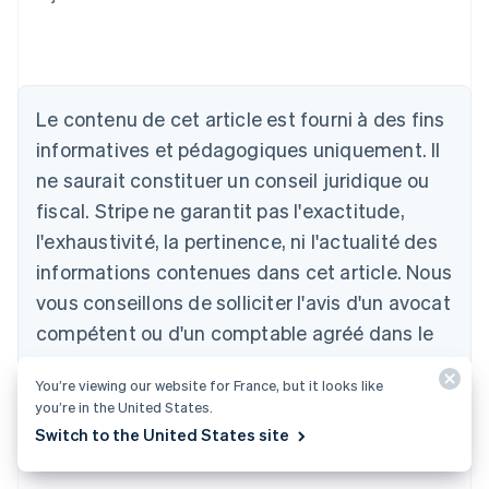
Le contenu de cet article est fourni à des fins
informatives et pédagogiques uniquement. Il
Allemagne
ne saurait constituer un conseil juridique ou
Deutsch
English
fiscal. Stripe ne garantit pas l'exactitude,
Australie
l'exhaustivité, la pertinence, ni l'actualité des
English
Autriche
informations contenues dans cet article. Nous
Deutsch
English
vous conseillons de solliciter l'avis d'un avocat
Belgique
Nederlands
Français
Deutsch
English
compétent ou d'un comptable agréé dans le
Brésil
ou les territoires concernés pour obtenir des
Português
English
You’re viewing our website for France, but it looks like
Bulgarie
conseils adaptés à votre situation.
you’re in the United States.
English
Canada
Switch to the United States site
English
Français
Chine continentale