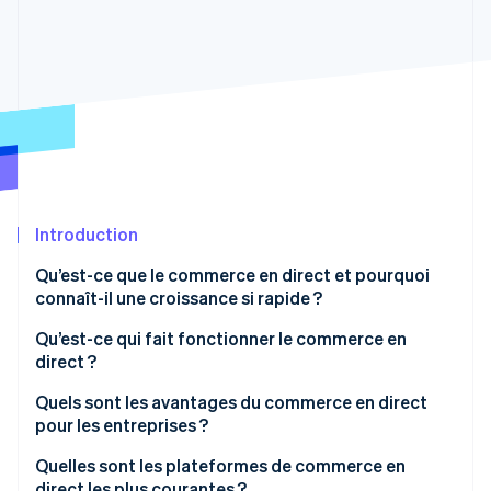
Découvrez les prochaines évolutions
Commerce en ligne
Radar
Prévention de la fraude
Écosystème
Atlas
Constitution de start-up
Partenaires
Climate
Stripe App Marketplace
Élimination du carbone
Identity
Vérification de l'identité
Introduction
Qu’est-ce que le commerce en direct et pourquoi
connaît-il une croissance si rapide ?
Qu’est-ce qui fait fonctionner le commerce en
Stripe Sessions 2026
direct ?
Découvrez comment Stripe construit l’infrastructure écono
Regarder la vidéo
Un hôte avec du contexte et de la personnalité
Quels sont les avantages du commerce en direct
pour les entreprises ?
Une plateforme d’achat capable de gérer la
demande en temps réel
Conversion à grande échelle
Quelles sont les plateformes de commerce en
direct les plus courantes ?