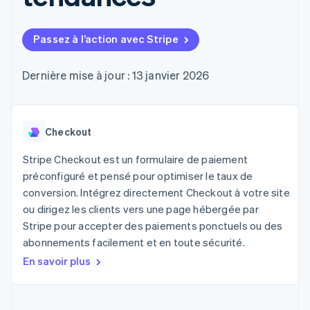
UI flexibles
Recognition
cryptomonnaie
l’application
Gérer des
Moyens de
Comptabilité
Entreprise
intégrables
Marketplaces
abonnements
paiement
automatisée
Gestion financière
Proposer une
Passez à l’action avec Stripe
Accès à plus
Stripe Sigma
Feuille de route
Plateformes
facturation à l'usage
de 125
Rapports
produits
SaaS
Émettre des cartes
Terminal
personnalisés
Sessions : conférence
bancaires adossées à
Dernière mise à jour : 13 janvier 2026
Paiements en
Data Pipeline
annuelle
des stablecoins
personne
Synchronisation
Carrières
Fournir et gérer des
Authorization
des données
Communiqués de
services avec des
Par secteur
Boost
presse
agents
Acceptation
Checkout
Stripe Press
optimisée
Entreprises d'IA
Link
Économie des
Stripe Checkout est un formulaire de paiement
Paiements
créateurs
préconfiguré et pensé pour optimiser le taux de
Ressources
Jeux
accélérés
Contact
conversion. Intégrez directement Checkout à votre site
Hôtellerie, voyages et
Financial
loisirs
Intégrations
ou dirigez les clients vers une page hébergée par
Connections
Contacter notre équipe
Assurance
d'applications
Comptes
Stripe pour accepter des paiements ponctuels ou des
Médias et
Exemples de code
financiers
Devenir partenaire
abonnements facilement et en toute sécurité.
divertissements
Blog des développeurs
associés
Organisations à but
En savoir plus
non lucratif
État de l'API
Services aux
Plus
entreprises
Product roadmap
Secteur public