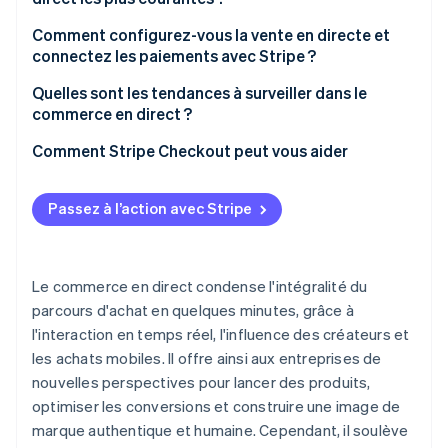
Engagement client plus profond
Plateformes sociales mondiales
Comment configurez-vous la vente en directe et
Achats plus confiants
connectez les paiements avec Stripe ?
Marchés de détail
Plus gros paniers, ventes plus intelligentes
1. Choisissez votre plateforme
Quelles sont les tendances à surveiller dans le
Outils spécialisés
commerce en direct ?
Retour en temps réel
2. Configurez la couche e-commerce
La croissance mondiale a une saveur locale
Comment Stripe Checkout peut vous aider
3. Organisez un événement test
Les influenceurs stimulent les ventes
4. Passez en direct et regardez ce qui se passe
Passez à l’action avec Stripe
L’IA et la vente en direct convergent
Le commerce en direct condense l'intégralité du
parcours d'achat en quelques minutes, grâce à
l'interaction en temps réel, l'influence des créateurs et
les achats mobiles. Il offre ainsi aux entreprises de
nouvelles perspectives pour lancer des produits,
optimiser les conversions et construire une image de
marque authentique et humaine. Cependant, il soulève