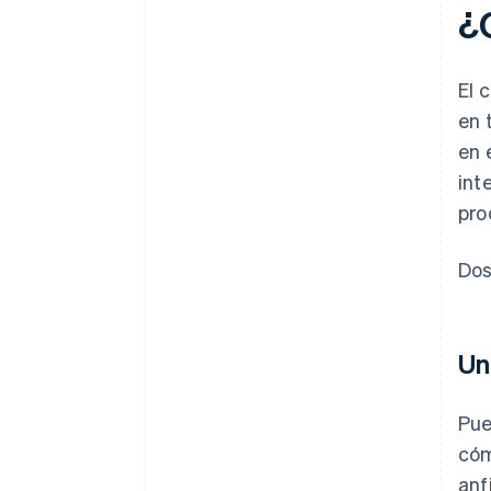
¿
El 
en 
en 
int
pro
Dos
Un
Pue
cóm
anf