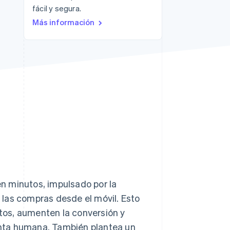
fácil y segura.
Más información
Sesiones de Stripe
2026
Descubre cómo Stripe
construye la
infraestructura
económica para la IA.
Mirar ahora
n minutos, impulsado por la
y las compras desde el móvil. Esto
tos, aumenten la conversión y
nta humana. También plantea un