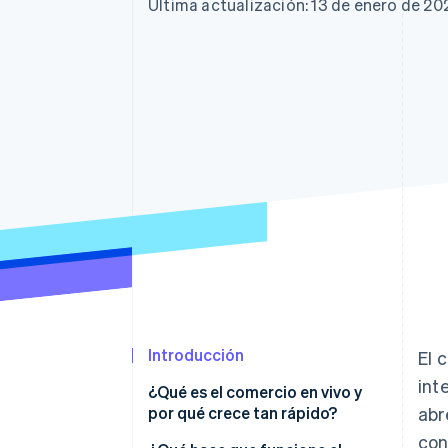
Authorization Boost
Última actualización: 13 de enero de 20
Optimizaciones de aceptación
Link
Proceso de compra acelerado
Financial Connections
Datos de ctas. financieras
vinculadas
Introducción
El 
int
¿Qué es el comercio en vivo y
por qué crece tan rápido?
abr
con