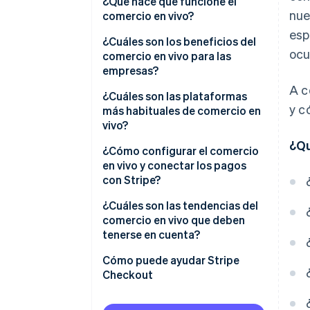
¿Qué hace que funcione el
nue
comercio en vivo?
esp
Un anfitrión con contexto y
¿Cuáles son los beneficios del
ocu
personalidad
comercio en vivo para las
empresas?
Una solución de compras que
A c
responde a la demanda en
Conversión a gran escala
¿Cuáles son las plataformas
y c
tiempo real
más habituales de comercio en
Mayor compromiso del cliente
vivo?
¿Qu
Compras más seguras
Plataformas sociales globales
¿Cómo configurar el comercio
en vivo y conectar los pagos
Carritos más grandes y ventas
Marketplaces minoristas
con Stripe?
adicionales más inteligentes
Herramientas especializadas
1. Elige tu plataforma
¿Cuáles son las tendencias del
Comentarios en tiempo real
comercio en vivo que deben
2. Configura el sistema de
tenerse en cuenta?
comercio electrónico
El crecimiento global tiene un
Cómo puede ayudar Stripe
3. Haz un evento de prueba
enfoque local
Checkout
4. Transmite en vivo y observa
Los influencers impulsan las