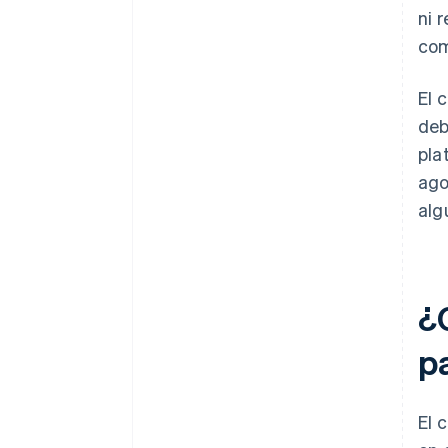
ni 
com
El 
deb
pla
ago
alg
¿
p
El 