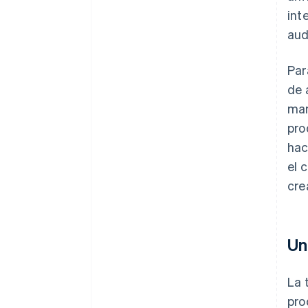
int
aud
Par
de 
man
pro
hac
el 
cre
Un
La 
pro