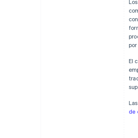
Los
com
con
for
pro
por
El 
emp
tra
sup
Las
de