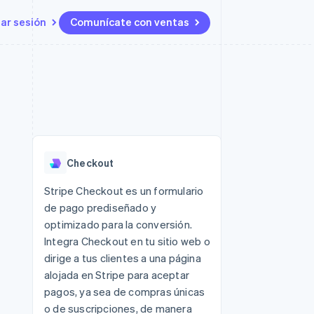
iar sesión
Comunícate con ventas
Recursos
Ecosistema
Contacto
 marketplaces
Más
Integraciones de aplicaciones
Socios
Contacta con ventas
Product roadmap
s
Ejemplos de código
Stripe App Marketplace
Conviértete en socio
Ver lo que viene
ataformas
Blog de desarrolladores
 plataformas
Estado de la API
Radar
e clientes
Prevención de fraude
 platforms
Checkout
ncieros
Atlas
Constitución de una startup
 lucro
Stripe Checkout es un formulario
de pago prediseñado y
Climate
s y virtuales
Eliminación de dióxido de
optimizado para la conversión.
carbono
Integra Checkout en tu sitio web o
Identity
dirige a tus clientes a una página
Verificación de identidad en
alojada en Stripe para aceptar
línea
pagos, ya sea de compras únicas
o de suscripciones, de manera