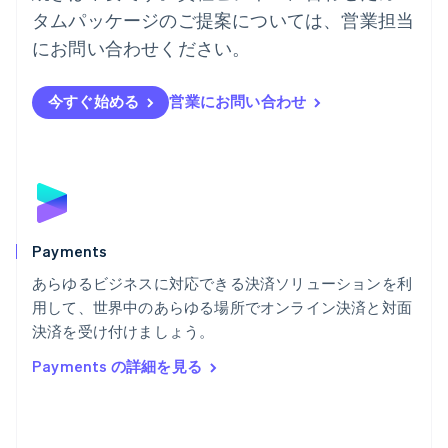
English
タムパッケージのご提案については、営業担当
ハンガリー
にお問い合わせください。
English
フィンランド
English
Svenska
今すぐ始める
営業にお問い合わせ
ブラジル
Português
English
フランス
Français
English
ブルガリア
English
ベルギー
Nederlands
Français
Deutsch
English
Payments
ポーランド
あらゆるビジネスに対応できる決済ソリューションを利
English
用して、世界中のあらゆる場所でオンライン決済と対面
ポルトガル
Português
English
決済を受け付けましょう。
マルタ
Payments の詳細を見る
English
マレーシア
English
简体中文
メキシコ