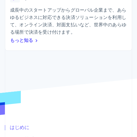
Recognition
ポーネント
SaaS
従量課金請求を提供
決済手段
製品ロードマップ
成長中のスタートアップからグローバル企業まで、あら
ステーブルコイン担保型
会計管理の
125 以上の決
Sessions 年次カンファ
のカードを発行
ゆるビジネスに対応できる決済ソリューションを利用し
自動化
済手段を利用
レンス
エージェントによるサー
Stripe
て、オンライン決済、対面支払いなど、世界中のあらゆ
可能
Terminal
採用情報
ビスのプロビジョニング
Sigma
業種別
対面支払い
ニュースルーム
る場所で決済を受け付けます。
と管理
カスタムレ
Authorization
Stripe Press
もっと知る
ポート
Boost
AI 企業
Data
決済成功率の
クリエイターエコノミ―
Pipeline
最適化
ゲーム
リソース
データの同
Link
ホスピタリティ、旅行、
お問い合わせ
期
スピーディー
レジャー
な決済
保険
アプリへの導入
営業にお問い合わせ
メディアおよびエンター
コードサンプル
パートナーになる
テインメント
開発者のブログ
非営利団体
API ステータス
プロフェッショナルサー
その他
ビス
Product roadmap
パブリックセクター
今後の予定を確認
小売業
Radar
不正防止
はじめに
エコシステム
Atlas
スタートアップの企業設立