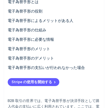
電子為替手形とは
パートナー
Climate
Stripe App Marketplace
電子為替手形の役割
カーボンリムーバル
Identity
電子為替手形によるメリットがある人
オンライン本人確認
電子為替手形の仕組み
電子為替手形に必要な情報
電子為替手形のメリット
Stripe Sessions 2026
Stripe が AI の経済インフラをどのように構築しているかを
電子為替手形のデメリット
ご覧ください。
こちらをご覧ください
電子為替手形の支払いが行われなかった場合
Stripe の使用を開始する
B2B 取引の世界では、電子為替手形が決済手段として購
入代金の支払いに広く利用されています。ここでは、電