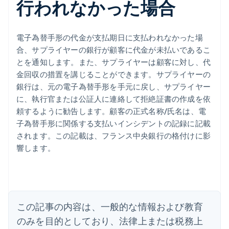
行われなかった場合
電子為替手形の代金が支払期日に支払われなかった場
合、サプライヤーの銀行が顧客に代金が未払いであるこ
とを通知します。また、サプライヤーは顧客に対し、代
金回収の措置を講じることができます。サプライヤーの
銀行は、元の電子為替手形を手元に戻し、サプライヤー
に、執行官または公証人に連絡して拒絶証書の作成を依
頼するように勧告します。顧客の正式名称/氏名は、電
子為替手形に関係する支払いインシデントの記録に記載
されます。この記載は、フランス中央銀行の格付けに影
アイルランド
響します。
English
アメリカ
English
Español
简体中文
アラブ首長国連邦
English
イギリス
この記事の内容は、一般的な情報および教育
English
のみを目的としており、法律上または税務上
イタリア