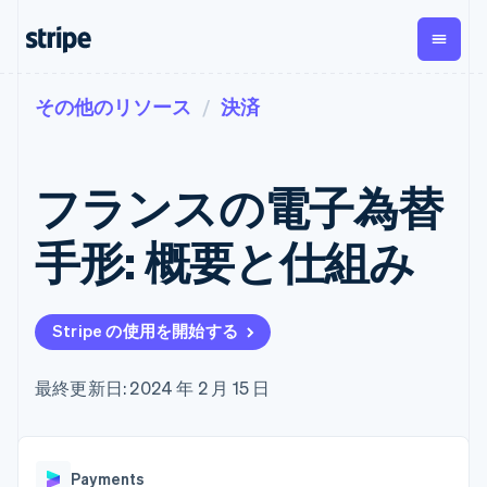
その他のリソース
決済
企業規模別
ドキュメント
学ぶ
支払い
収益
資金管
プラッ
理
フォー
大企業向け
Stripe のドキュメント
ブログ
とマー
Payments
Billing
スタートアップ向け
API リファレンス
導入事例
フランスの電子為替
オンライン決
経常収益
ットプ
Global
ライブラリと SDK
ガイド
済
Metronome
Payouts
イス
Stripe Apps
Managed
手形: 概要と仕組み
従量課金
Payments
第三者
Connec
ユースケース別
マーチャント
サブスクリ
への入
サポート
プション
オブレコード
金
プラッ
ガイド
エージェンティックコマ
サブスクリ
ソリューショ
Payment links
フォー
ース
サポートに問い合わせる
プションの
Stripe の使用を開始する
ン
決済の
E コマース / ECサイト
オンライン決済を受け付
管理サポートプラン
コーディング
管理
Invoicing
築
埋込型金融
け
プロフェッショナルサー
1 回限りまた
不要の決済ペ
請求・財務関連
構築済みの決済を実装
ビス
最終更新日: 2024 年 2 月 15 日
は継続
ージ
Checkout
グローバルビジネス
プラットフォームまたは
構築済み決済
Tax
アプリ内決済
マーケットプレイスを構
消費税と
UI
マーケットプレイス
築する
VAT の自動
Elements
資金管理
サブスクリプションを管
柔軟な UI コン
計算
Revenue
会社
Payments
プラットフォーム
理