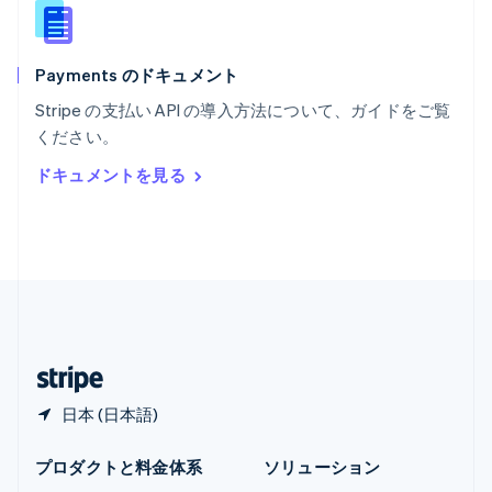
Español
English
ラトビア
English
Payments のドキュメント
リトアニア
English
Stripe の支払い API の導入方法について、ガイドをご覧
リヒテンシュタイン
ください。
Deutsch
English
ルーマニア
ドキュメントを見る
English
ルクセンブルグ
Français
Deutsch
English
中国香港特別行政区
English
简体中文
中国本土
简体中文
English
日本
日本語
English
日本 (日本語)
プロダクトと料金体系
ソリューション