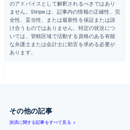
のアドバイスとして解釈されるべきではあり
Italiano
English
インド
ません。Stripe は、記事内の情報の正確性、完
English
全性、妥当性、または最新性を保証または請
エストニア
English
け合うものではありません。特定の状況につ
オーストラリア
いては、管轄区域で活動する資格のある有能
English
オーストリア
な弁護士または会計士に助言を求める必要が
Deutsch
English
あります。
オランダ
Nederlands
English
カナダ
English
Français
キプロス
English
ギリシア
English
クロアチア
その他の記事
English
Italiano
ジブラルタル
English
決済に関する記事をすべて見る
シンガポール