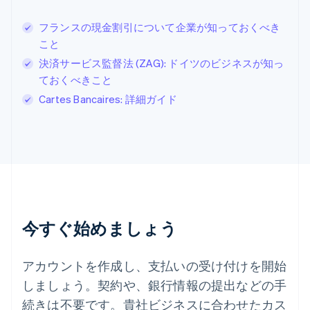
English
简体中文
スイス
フランスの現金割引について企業が知っておくべき
Deutsch
Français
Italiano
English
こと
スウェーデン
Svenska
English
決済サービス監督法 (ZAG): ドイツのビジネスが知っ
スペイン
ておくべきこと
Español
English
Cartes Bancaires: 詳細ガイド
スロバキア
English
スロベニア
English
Italiano
タイ
ไทย
English
チェコ共和国
English
デンマーク
今すぐ始めましょう
English
ドイツ
Deutsch
English
アカウントを作成し、支払いの受け付けを開始
ニュージーランド
しましょう。契約や、銀行情報の提出などの手
English
ノルウェー
続きは不要です。貴社ビジネスに合わせたカス