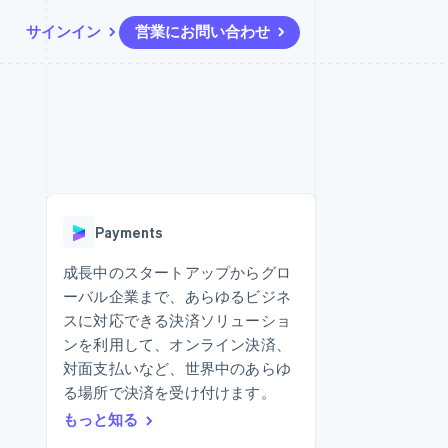
サインイン
営業にお問い合わせ
リソース
エコシステム
お問い合わせ
ームとマーケット
その他
アプリへの導入
パートナー
営業にお問い合わせ
Product roadmap
ス
コードサンプル
Stripe App Marketplace
パートナーになる
今後の予定を確認
開発者のブログ
ーム決済の構築
ャー
API ステータス
Radar
不正防止
Payments
ンメント
Atlas
スタートアップの企業設立
成長中のスタートアップからグロ
ーバル企業まで、あらゆるビジネ
Climate
カーボンリムーバル
スに対応できる決済ソリューショ
ンを利用して、オンライン決済、
Identity
オンライン本人確認
対面支払いなど、世界中のあらゆ
る場所で決済を受け付けます。
もっと知る