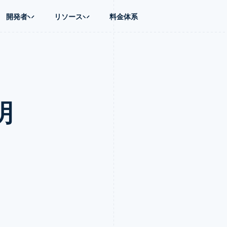
開発者
リソース
料金体系
ース別
ガイド
業種別
会社
資金管理
プラットフォ
プレイス
ンティックコマース
に問い合わせる
オンライン決済を受け付け
AI 企業
製品ロードマップ
Global Payouts
ス / ECサイト
ートプラン
構築済みの決済を実装
クリエイターエコノミ―
Sessions 年次カンファレン
第三者への入金
Connect
金融
ッショナルサービス
プラットフォームまたはマーケットプレイスを構築する
ゲーム
採用情報
プラットフォ
明
財務関連
ホスピタリティ、旅行、レジ
ニュースルーム
ルビジネス
サブスクリプションを管理
保険
Stripe Press
内決済
従量課金請求を提供
メディアおよびエンターテイ
の管理
トプレイス
ステーブルコイン担保型のカードを発行
理
エージェントによるサービスのプロビジョニングと管理
非営利団体
フォーム
プロフェッショナルサービス
パブリックセクター
動計算
小売業
on