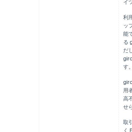
イ
利用
ッ
能で
る
だ
gi
す
g
用
高
せ
取
く