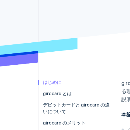
Link
スピーディーな決済
はじめに
gi
る理
girocard とは
説
デビットカードと girocard の違
いについて
本
girocard のメリット