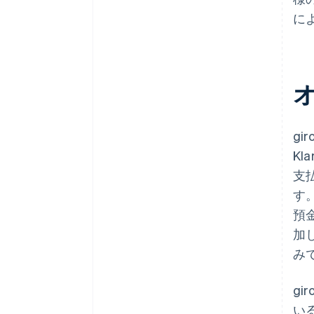
に
オ
gi
Kl
支
す。
預
加
み
gi
い