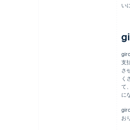
い
g
g
支
さ
く
て
に
g
お