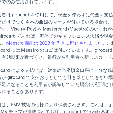
ツでのみ使用されています。
者は girocard を使用して、現金を使わずに代金を支払う
プだけでなく 4 本の曲線のマークが付いている場合は
す。Visa (V-Pay) や Mastercard (Maestro
 girocard であれば、海外でのキャッシュレス決済
し、
Maestro 機能は 2023 年 7 月に廃止されました
。こ
rocard には Maestro のロゴは付いていません。giro
。有効期限が近づくと、銀行から利用者へ新しいカード
irocard による支払いは、対象の当座預金口座に十分
者が girocard で支払おうとしても引き落としできな
不足になることを利用者が認識していた場合) が証明さ
られることがあります。
引は、EMV 技術の仕様により保護されます。これは、gir
 EMV チップが搭載されており、girocard で行わ