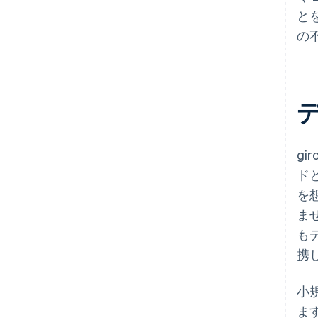
と
の
デ
g
ド
を
ま
も
携し
小
ま