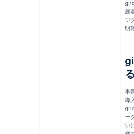
g
顧
ジ
明
g
事
導
g
ー
い
様