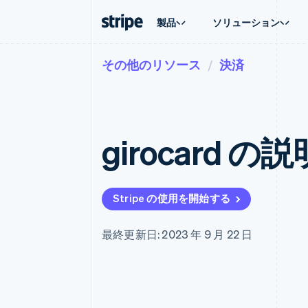
製品
ソリューション
その他のリソース
決済
企業規模別
ドキュメント
学ぶ
ユースケ
サポート
支払い
収益
大企業向け
Stripe のドキュメント
ブログ
エージェ
サポート
Payments
Billing
スタートアップ向け
API リファレンス
導入事例
E コマー
管理サポ
オンライン決済
経常収益
ライブラリと SDK
ガイド
埋込型
プロフェ
Managed Payments
Metronome
Stripe Apps
girocard の説
請求・
マーチャントオブレコードソリ
従量課金
グローバ
ューション
サブスクリプション
アプリ
サブスクリプション
Payment links
マーケッ
コーディング不要の決済ページ
Invoicing
資金管
1 回限りまたは継続
Checkout
Stripe の使用を開始する
プラット
構築済み決済 UI
Tax
SaaS
消費税と VAT の自
Elements
柔軟な UI コンポーネント
Revenue Recogniti
最終更新日: 2023 年 9 月 22 日
会計管理の自動化
決済手段
125 以上の決済手段を利用可能
Stripe Sigma
カスタムレポート
Terminal
対面支払い
Data Pipeline
データの同期
Authorization Boost
決済成功率の最適化