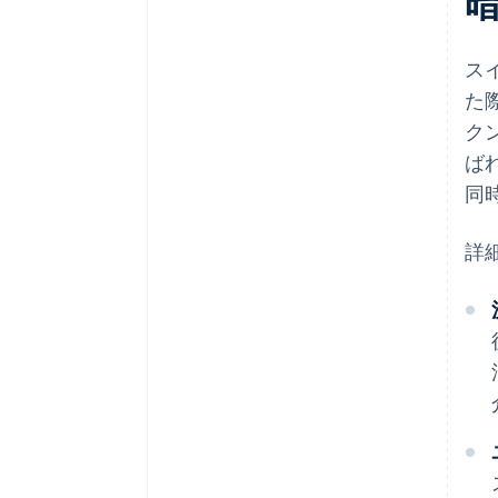
スイ
た
ク
ば
同
詳