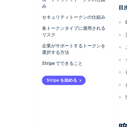
み
目
製品とサービスへのアクセス
セキュリティトークンの仕組み
スマートコントラクトネットワ
実際の所有権のデジタル表現
各トークンタイプに適用される
ークの燃料
リスク
組み込みのコンプライアンス
アプリ内通貨
決済トークンのリスク
企業がサポートするトークンを
ブロックチェーンと現実世界の
選択する方法
ガバナンス
資産の連携
ユーティリティトークンのリス
ク
Stripe でできること
セキュリティトークンのリスク
Stripe を始める