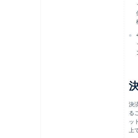
決
る
ッ
上