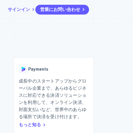
サインイン
営業にお問い合わせ
リソース
エコシステム
お問い合わせ
ームとマーケット
その他
アプリへの導入
パートナー
営業にお問い合わせ
Product roadmap
ス
コードサンプル
Stripe App Marketplace
パートナーになる
今後の予定を確認
開発者のブログ
ーム決済の構築
ャー
API ステータス
Radar
不正防止
Payments
ンメント
Atlas
スタートアップの企業設立
成長中のスタートアップからグロ
ーバル企業まで、あらゆるビジネ
Climate
カーボンリムーバル
スに対応できる決済ソリューショ
ンを利用して、オンライン決済、
Identity
オンライン本人確認
対面支払いなど、世界中のあらゆ
る場所で決済を受け付けます。
もっと知る