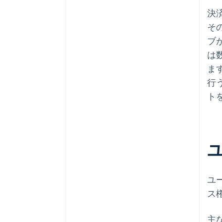
決
そ
ブ
は
ま
行
ト
ユ
ス
主