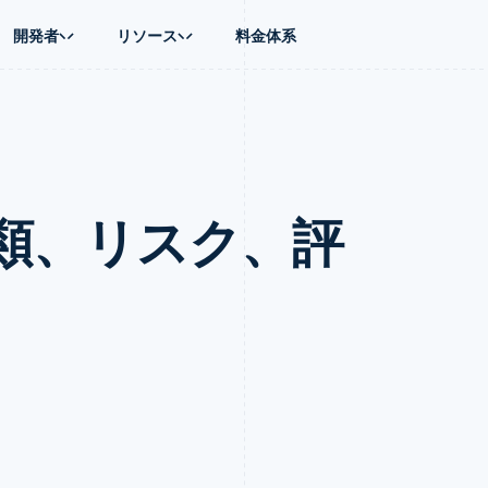
開発者
リソース
料金体系
ース別
ガイド
業種別
会社
資金管理
プラットフォ
プレイス
ンティックコマース
に問い合わせる
オンライン決済を受け付け
AI 企業
製品ロードマップ
Global Payouts
ス / ECサイト
ートプラン
構築済みの決済を実装
クリエイターエコノミ―
Sessions 年次カンファレン
第三者への入金
Connect
金融
ッショナルサービス
プラットフォームまたはマーケットプレイスを構築する
ゲーム
採用情報
プラットフォ
類、リスク、評
財務関連
ホスピタリティ、旅行、レジ
ニュースルーム
ルビジネス
サブスクリプションを管理
保険
Stripe Press
内決済
従量課金請求を提供
メディアおよびエンターテイ
の管理
トプレイス
ステーブルコイン担保型のカードを発行
理
エージェントによるサービスのプロビジョニングと管理
非営利団体
フォーム
プロフェッショナルサービス
パブリックセクター
動計算
小売業
on