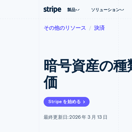
製品
ソリューション
その他のリソース
決済
企業規模別
ドキュメント
学ぶ
ユースケ
サポート
支払い
収益
大企業向け
Stripe のドキュメント
ブログ
エージェ
サポート
Payments
Billing
スタートアップ向け
API リファレンス
導入事例
E コマー
管理サポ
オンライン決済
経常収益
ライブラリと SDK
ガイド
埋込型
プロフェ
Managed Payments
Metronome
Stripe Apps
暗号資産の種
請求・
マーチャントオブレコードソリ
従量課金
グローバ
ューション
サブスクリプション
アプリ
サブスクリプション
Payment links
マーケッ
価
コーディング不要の決済ページ
Invoicing
資金管
1 回限りまたは継続
Checkout
プラット
構築済み決済 UI
Tax
SaaS
消費税と VAT の自
Elements
柔軟な UI コンポーネント
Revenue Recogniti
Stripe を始める
会計管理の自動化
決済手段
125 以上の決済手段を利用可能
Stripe Sigma
カスタムレポート
Terminal
最終更新日: 2026 年 3 月 13 日
対面支払い
Data Pipeline
データの同期
Authorization Boost
決済成功率の最適化