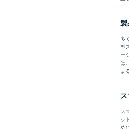
製
多
型
ー
は
ま
ス
ス
ッ
め