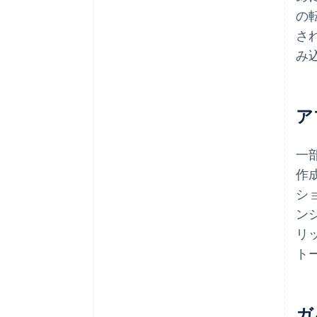
の
さ
み
ア
一
作
シ
ンシ
リ
ト
ガ