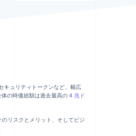
Stripe Sessions 2026
Stripe が AI の経済インフ
ラをどのように構築して
いるかをご覧ください。
こちらをご覧ください
セキュリティトークンなど、幅広
界全体の時価総額は過去最高の
4 兆ド
そのリスクとメリット、そしてビジ
。