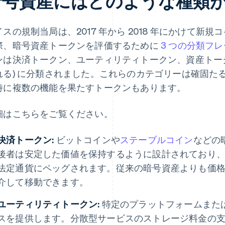
暗号資産にはどのような種類が
スの規制当局は、2017 年から 2018 年にかけて新規コ
際、暗号資産トークンを評価するために
3 つの分類フ
ンは決済トークン、ユーティリティトークン、資産トーク
れる) に分類されました。これらのカテゴリーは確固た
時に複数の機能を果たすトークンもあります。
細はこちらをご覧ください。
決済トークン:
ビットコインや
ステーブルコイン
などの
後者は安定した価値を保持するように設計されており
法定通貨にペッグされます。従来の暗号資産よりも価
介して移動できます。
ユーティリティトークン:
特定のプラットフォームまた
スを提供します。分散型サービスのストレージ料金の