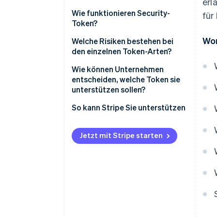
erl
Zugang zu Produkten und
Wie funktionieren Security-
für
Dienstleistungen
Token?
Wor
Treibstoff für Smart-Contract-
Digitale Darstellungen realer
Welche Risiken bestehen bei
Netzwerke
Eigentumsrechte
den einzelnen Token-Arten?
In-App-Währung
Integrierte Compliance
Risiken bei Zahlungstoken
Wie können Unternehmen
entscheiden, welche Token sie
Governance
Verbindung der Blockchain mit
Risiken von Utility-Token
unterstützen sollen?
realen Vermögenswerten
Risiken von Security-Token
So kann Stripe Sie unterstützen
Jetzt mit Stripe starten