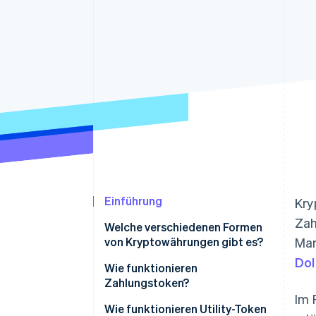
Optimierung der
Datensynchronisier
Autorisierungsraten
Link
Beschleunigter Bezahlvorgang
Financial Connections
Verbundene Finanzdaten
Einführung
Kry
Zah
Welche verschiedenen Formen
von Kryptowährungen gibt es?
Mar
Dol
Wie funktionieren
Zahlungstoken?
Im 
Wie funktionieren Utility-Token