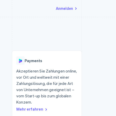
Anmelden
Ressourcen
Ecosystem
Kontakt
nd Marktplätze
Mehr
App-Integrationen
Partner
Sales-Team kontaktieren
Product roadmap
Code-Beispiele
Stripe App-Marktplatz
Partner werden
Ausblick
 Plattformen
Entwickler-Blog
 platforms
eit
API-Status
Radar
Betrugsprävention
eistungen
Payments
Atlas
onen
virtuelle Karten
Start-up-Gründung
Akzeptieren Sie Zahlungen online,
vor Ort und weltweit mit einer
Climate
CO₂-Entnahme
Zahlungslösung, die für jede Art
von Unternehmen geeignet ist –
Identity
Online-Identitätsprüfung
vom Start-up bis zum globalen
Konzern.
Mehr erfahren