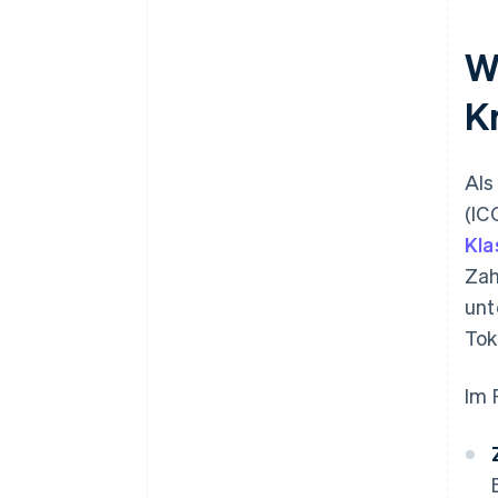
W
K
Als
(IC
Kla
Zah
unt
Tok
Im 