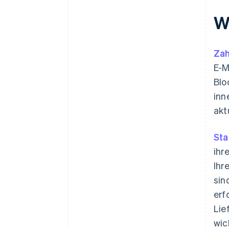
W
Zah
E-M
Blo
inn
akt
Sta
ihr
Ihr
sin
erf
Lie
wic