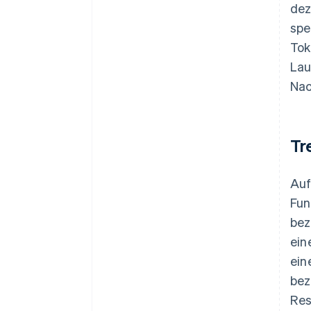
dez
spe
Tok
Lau
Nac
Tr
Au
Fun
bez
ein
ein
bez
Res