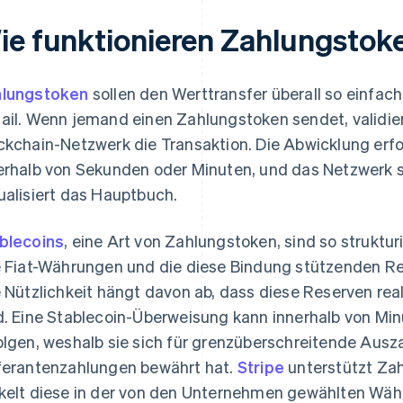
ie funktionieren Zahlungstok
lungstoken
sollen den Werttransfer überall so einfa
ail. Wenn jemand einen Zahlungstoken sendet, validiert 
ckchain-Netzwerk die Transaktion. Die Abwicklung erfol
erhalb von Sekunden oder Minuten, und das Netzwerk se
ualisiert das Hauptbuch.
blecoins
, eine Art von Zahlungstoken, sind so strukturi
e Fiat-Währungen und die diese Bindung stützenden R
e Nützlichkeit hängt davon ab, dass diese Reserven rea
d. Eine Stablecoin-Überweisung kann innerhalb von Mi
olgen, weshalb sie sich für grenzüberschreitende Aus
ferantenzahlungen bewährt hat.
Stripe
unterstützt Zah
kelt diese in der von den Unternehmen gewählten Wäh