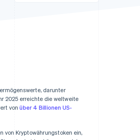
Stripe-Sessions 2026
Erfahren Sie, wie Stripe
Lösungen für die
Wirtschaftsinfrastruktur
für KI aufbaut.
Jetzt ansehen
 Vermögenswerte, darunter
r 2025 erreichte die weltweite
wert von
über 4 Billionen US-
en von Kryptowährungstoken ein,