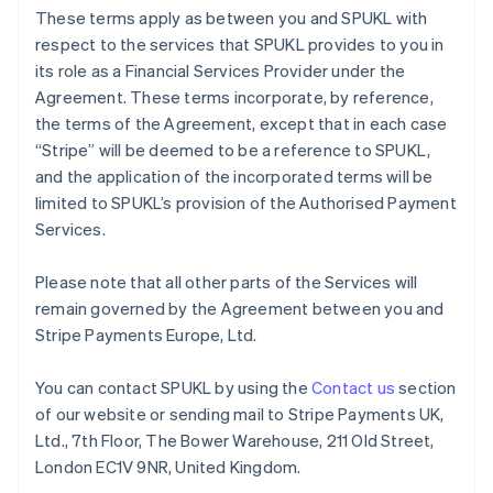
ギリシア
These terms apply as between you and SPUKL with
English
respect to the services that SPUKL provides to you in
クロアチア
its role as a Financial Services Provider under the
English
Italiano
Agreement. These terms incorporate, by reference,
ジブラルタル
the terms of the Agreement, except that in each case
English
シンガポール
“Stripe” will be deemed to be a reference to SPUKL,
English
简体中文
and the application of the incorporated terms will be
スイス
limited to SPUKL’s provision of the Authorised Payment
Deutsch
Français
Italiano
English
Services.
スウェーデン
Svenska
English
スペイン
Please note that all other parts of the Services will
Español
English
remain governed by the Agreement between you and
スロバキア
Stripe Payments Europe, Ltd.
English
スロベニア
You can contact SPUKL by using the
Contact us
section
English
Italiano
タイ
of our website or sending mail to Stripe Payments UK,
ไทย
English
Ltd., 7th Floor, The Bower Warehouse, 211 Old Street,
チェコ共和国
London EC1V 9NR, United Kingdom.
English