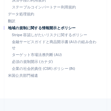
決済手段の利用規約
ポルトガル
Português
English
ステーブルコインパートナー利用規約
マルタ
データ処理規約
English
翻訳
マレーシア
地域の規制に関する情報開示とポリシー
English
简体中文
メキシコ
Stripe 容認しがたいリスクに関するポリシー
Español
English
金融サービスガイドと商品開示書 (AU) の組み合わ
ラトビア
せ
English
リトアニア
ターゲット市場法務判断 (AU)
English
必須の規制開示 (カナダ)
リヒテンシュタイン
Deutsch
English
企業の社会的責任 (CSR) ポリシー (IN)
ルーマニア
米国公共部門補遺
English
ルクセンブルグ
Français
Deutsch
English
中国香港特別行政区
English
简体中文
中国本土
简体中文
English