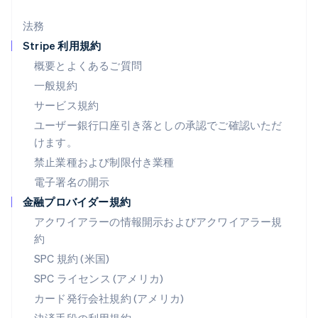
デンマーク
English
法務
ドイツ
Stripe 利用規約
Deutsch
English
ニュージーランド
概要とよくあるご質問
English
一般規約
ノルウェー
サービス規約
English
ハンガリー
ユーザー銀行口座引き落としの承認でご確認いただ
English
けます。
フィンランド
禁止業種および制限付き業種
English
Svenska
ブラジル
電子署名の開示
Português
English
金融プロバイダー規約
フランス
アクワイアラーの情報開示およびアクワイアラー規
Français
English
ブルガリア
約
English
SPC 規約 (米国)
ベルギー
SPC ライセンス (アメリカ)
Nederlands
Français
Deutsch
English
ポーランド
カード発行会社規約 (アメリカ)
English