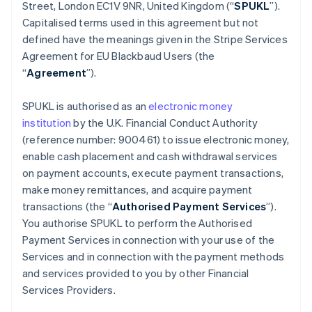
Street, London EC1V 9NR, United Kingdom (“
SPUKL
”).
アメリカ
Capitalised terms used in this agreement but not
English
Español
简体中文
アラブ首長国連邦
defined have the meanings given in the Stripe Services
English
Agreement for EU Blackbaud Users (the
イギリス
“
Agreement
”).
English
イタリア
SPUKL is authorised as an
electronic money
Italiano
English
インド
institution
by the U.K. Financial Conduct Authority
English
(reference number: 900461) to issue electronic money,
エストニア
enable cash placement and cash withdrawal services
English
on payment accounts, execute payment transactions,
オーストラリア
make money remittances, and acquire payment
English
オーストリア
transactions (the “
Authorised Payment Services
”).
Deutsch
English
You authorise SPUKL to perform the Authorised
オランダ
Payment Services in connection with your use of the
Nederlands
English
Services and in connection with the payment methods
カナダ
and services provided to you by other Financial
English
Français
キプロス
Services Providers.
English