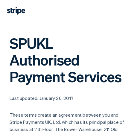
SPUKL
Authorised
Payment Services
Last updated: January 26, 2017
These terms create an agreement between you and
Stripe Payments UK, Ltd. which has its principal place of
アイルランド
business at 7th Floor, The Bower Warehouse, 211 Old
English