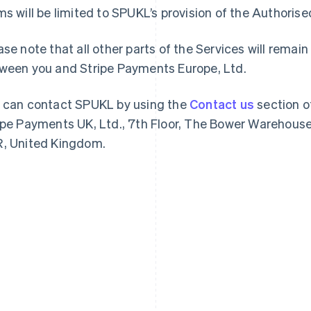
ms will be limited to SPUKL’s provision of the Authoris
ase note that all other parts of the Services will rem
ween you and Stripe Payments Europe, Ltd.
 can contact SPUKL by using the
Contact us
section o
ipe Payments UK, Ltd., 7th Floor, The Bower Warehouse
, United Kingdom.
Espagne
Lettonie
Español
English
English
Estonie
Liechtenstein
English
Deutsch
English
États-Unis
Lituanie
English
Español
简体中文
English
Finlande
Luxembourg
English
Svenska
Français
Deutsch
English
France
Malaisie
Français
English
English
简体中文
Gibraltar
Malte