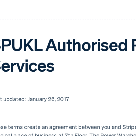
PUKL Authorised
ervices
t updated: January 26, 2017
se terms create an agreement between you and Stripe
ncipal place of business at 7th Floor, The Bower Wareh