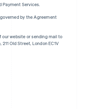
ed Payment Services.
ain governed by the Agreement
f our website or sending mail to
, 211 Old Street, London EC1V
RAS de Hong Kong, Chine
English
简体中文
République tchèque
English
Roumanie
English
Royaume-Uni
English
Singapour
English
简体中文
Slovaquie