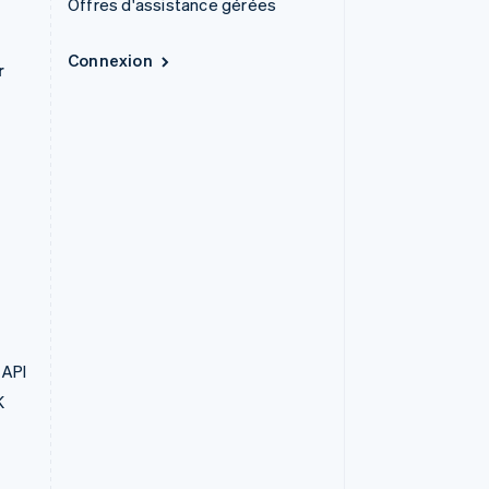
Offres d'assistance gérées
Connexion
r
 API
K