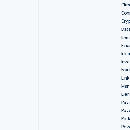
Cli
Con
Cry
Data
Ele
Fina
Iden
Invo
Issu
Link
Man
Lie
Pay
Pay
Rad
Rev