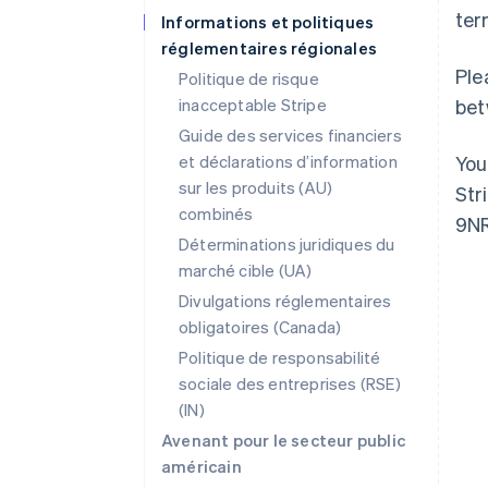
ter
Informations et politiques
réglementaires régionales
Ple
Politique de risque
inacceptable Stripe
bet
Guide des services financiers
et déclarations d’information
You
sur les produits (AU)
Str
combinés
9NR
Déterminations juridiques du
Allemagne
marché cible (UA)
Deutsch
English
Divulgations réglementaires
Australie
English
obligatoires (Canada)
Autriche
Politique de responsabilité
Deutsch
English
sociale des entreprises (RSE)
Belgique
(IN)
Nederlands
Français
Deutsch
English
Brésil
Avenant pour le secteur public
Português
English
américain
Bulgarie