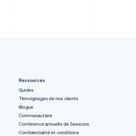
English
Slovénie
English
Italiano
Suède
Svenska
English
Suisse
Deutsch
Français
Italiano
English
Thaïlande
ไทย
English
Ressources
Guides
Témoignages de nos clients
Blogue
Communautaire
Conférence annuelle de Sessions
Confidentialité et conditions