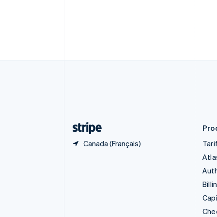
English
Canada
English
Français
Chine continentale
简体中文
English
Chypre
English
Croatie
English
Italiano
Danemark
English
Émirats arabes unis
English
Prod
Canada (Français)
Tari
Atla
Auth
Billi
Capi
Che