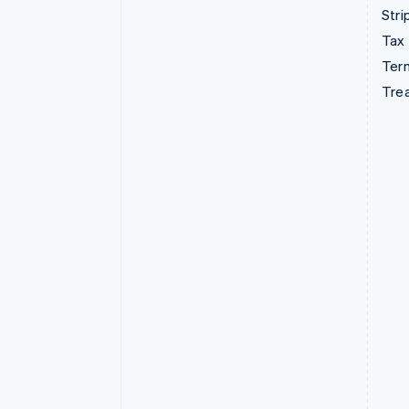
Stri
Tax
Term
Tre