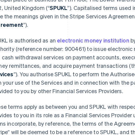
, United Kingdom (“
SPUKL
”). Capitalised terms used 
e the meanings given in the Stripe Services Agreemen
reement
”).
KL is authorised as an
electronic money institution
by
hority (reference number: 900461) to issue electroni
 cash withdrawal services on payment accounts, exec
ey remittances, and acquire payment transactions (th
vices
”). You authorise SPUKL to perform the Authoris
h your use of the Services and in connection with the
vided to you by other Financial Services Providers.
se terms apply as between you and SPUKL with respec
vides to you in its role as a Financial Services Provid
ms incorporate, by reference, the terms of the Agreem
ripe” will be deemed to be a reference to SPUKL, and t