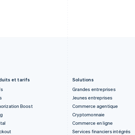
English
English
Grèce
Mexique
English
Español
English
Hongrie
Norvège
English
English
Inde
Nouvelle-Zélande
English
English
Irlande
Pays-Bas
English
Nederlands
English
Italie
Pologne
Italiano
English
English
Japon
Portugal
日本語
English
Português
English
uits et tarifs
Solutions
fs
Grandes entreprises
s
Jeunes entreprises
orization Boost
Commerce agentique
ng
Cryptomonnaie
tal
Commerce en ligne
ckout
Services financiers intégrés