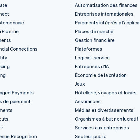
mate
Automatisation des finances
nect
Entreprises internationales
ptomonnaie
Paiements intégrés à l’applica
 Pipeline
Places de marché
ments
Gestion financière
ncial Connections
Plateformes
tity
Logiciel-service
icing
Entreprises d'IA
ing
Économie de la création
Jeux
aged Payments
Hôtellerie, voyages et loisirs
ns de paiement
Assurances
ments
Médias et divertissements
outs
Organismes à but non lucratif
ar
Services aux entreprises
enue Recognition
Secteur public