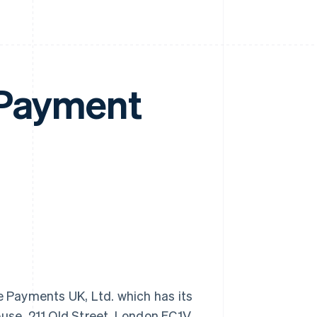
 Payment
 Payments UK, Ltd. which has its
ouse, 211 Old Street, London EC1V