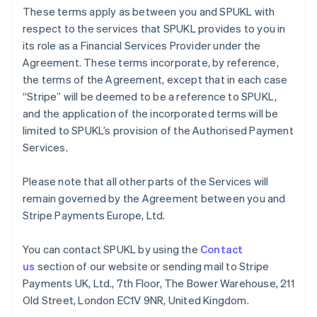
Emiratos Árabes Unidos
These terms apply as between you and SPUKL with
English
respect to the services that SPUKL provides to you in
Eslovaquia
its role as a Financial Services Provider under the
English
Agreement. These terms incorporate, by reference,
Eslovenia
the terms of the Agreement, except that in each case
English
Italiano
“Stripe” will be deemed to be a reference to SPUKL,
España
and the application of the incorporated terms will be
Español
English
Estados Unidos
limited to SPUKL’s provision of the Authorised Payment
English
Español
简体中文
Services.
Estonia
English
Please note that all other parts of the Services will
Finlandia
remain governed by the Agreement between you and
English
Svenska
Francia
Stripe Payments Europe, Ltd.
Français
English
Gibraltar
You can contact SPUKL by using the
Contact
English
us
section of our website or sending mail to Stripe
Grecia
Payments UK, Ltd., 7th Floor, The Bower Warehouse, 211
English
Hungría
Old Street, London EC1V 9NR, United Kingdom.
English