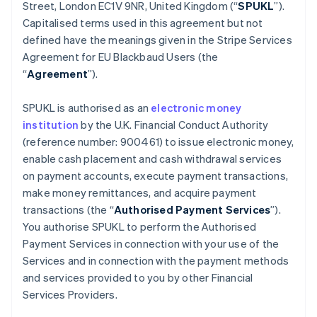
Street, London EC1V 9NR, United Kingdom (“
SPUKL
”).
Alemania
Capitalised terms used in this agreement but not
Deutsch
English
defined have the meanings given in the Stripe Services
Australia
Agreement for EU Blackbaud Users (the
English
Austria
“
Agreement
”).
Deutsch
English
Bélgica
SPUKL is authorised as an
electronic money
Nederlands
Français
Deutsch
English
institution
by the U.K. Financial Conduct Authority
Brasil
(reference number: 900461) to issue electronic money,
Português
English
Bulgaria
enable cash placement and cash withdrawal services
English
on payment accounts, execute payment transactions,
Canadá
make money remittances, and acquire payment
English
Français
transactions (the “
Authorised Payment Services
”).
China continental
You authorise SPUKL to perform the Authorised
简体中文
English
Chipre
Payment Services in connection with your use of the
English
Services and in connection with the payment methods
Croacia
and services provided to you by other Financial
English
Italiano
Services Providers.
Dinamarca
English