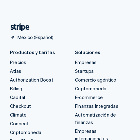
Suiza
Deutsch
Français
Italiano
English
Tailandia
ไทย
English
México (Español)
Productos y tarifas
Soluciones
Precios
Empresas
Atlas
Startups
Authorization Boost
Comercio agéntico
Billing
Criptomoneda
Capital
E-commerce
Checkout
Finanzas integradas
Climate
Automatización de
finanzas
Connect
Empresas
Criptomoneda
internacionales