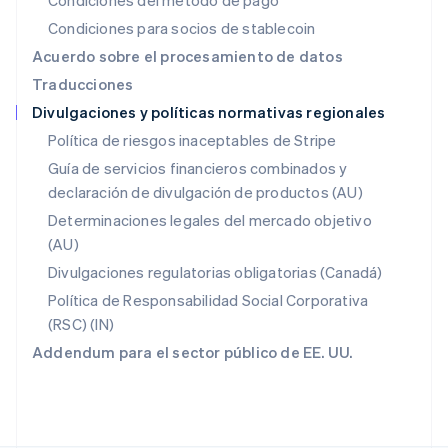
Condiciones del método de pago
Noruega
Condiciones para socios de stablecoin
English
Nueva Zelandia
Acuerdo sobre el procesamiento de datos
English
Traducciones
Países Bajos
Divulgaciones y políticas normativas regionales
Nederlands
English
Polonia
Política de riesgos inaceptables de Stripe
English
Guía de servicios financieros combinados y
Portugal
declaración de divulgación de productos (AU)
Português
English
RAE de Hong Kong, China
Determinaciones legales del mercado objetivo
English
简体中文
(AU)
Reino Unido
Divulgaciones regulatorias obligatorias (Canadá)
English
República Checa
Política de Responsabilidad Social Corporativa
English
(RSC) (IN)
Rumania
Addendum para el sector público de EE. UU.
English
Singapur
English
简体中文
Suecia
Svenska
English