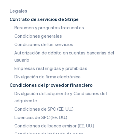
India
English
Legales
Irlanda
Contrato de servicios de Stripe
English
Resumen y preguntas frecuentes
Italia
Condiciones generales
Italiano
English
Japón
Condiciones de los servicios
日本語
English
Autorización de débito en cuentas bancarias del
Letonia
usuario
English
Liechtenstein
Empresas restringidas y prohibidas
Deutsch
English
Divulgación de firma electrónica
Lituania
English
Condiciones del proveedor financiero
Luxemburgo
Divulgación del adquirente y Condiciones del
Français
Deutsch
English
adquirente
Malasia
English
简体中文
Condiciones de SPC (EE. UU.)
Malta
Licencias de SPC (EE. UU.)
English
México
Condiciones del banco emisor (EE. UU.)
Español
English