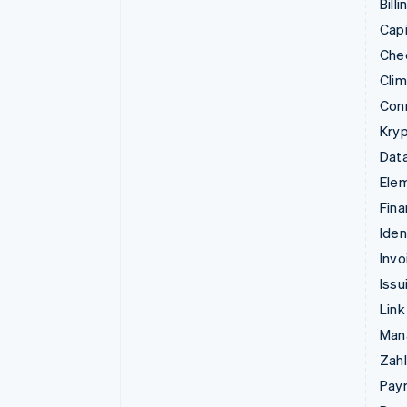
Billi
Capi
Che
Cli
Con
Kry
Data
Ele
Fina
Iden
Invo
Issu
Link
Man
Zahl
Pay