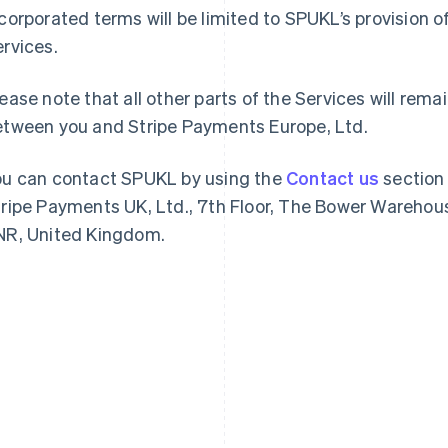
corporated terms will be limited to SPUKL’s provision
rvices.
ease note that all other parts of the Services will re
etween you and Stripe Payments Europe, Ltd.
ou can contact SPUKL by using the
Contact us
section 
ripe Payments UK, Ltd., 7th Floor, The Bower Warehou
NR, United Kingdom.
Indien
Mexiko
English
Español
English
Irland
Neuseeland
English
English
Italien
Niederlande
Italiano
English
Nederlands
English
Japan
Norwegen
日本語
English
English
Kanada
Österreich