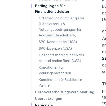
Bedingungen für
E
Finanzdienstleister
d
Offenlegung durch Acquirer
Us
(Händlerbank) &
Nutzungsbedingungen für
S
Acquirer (Händlerbank)
A
SPC-Konditionen (USA)
a
SPC-Lizenzen (USA)
m
Geschäftsbedingungen der
S
ausstellenden Bank (USA)
c
Konditionen für
se
Zahlungsmethoden
Konditionen für Stablecoin-
T
Partner
pr
Datenverarbeitungsvereinbarung
te
Übersetzungen
“S
Regionale