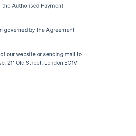
 of the Authorised Payment
main governed by the Agreement
of our website or sending mail to
se, 211 Old Street, London EC1V
Slowenien
English
Italiano
Sonderverwaltungsregion
Hongkong, China
English
简体中文
Spanien
Español
English
Thailand
ไทย
English