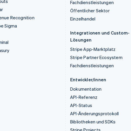
outs
Fachdienstleistungen
ar
Öffentlicher Sektor
enue Recognition
Einzelhandel
pe Sigma
Integrationen und Custom-
Lösungen
inal
Stripe App-Marktplatz
asury
Stripe Partner Ecosystem
Fachdienstleistungen
Entwickler/innen
Dokumentation
API-Referenz
API-Status
API-Änderungsprotokoll
Bibliotheken und SDKs
Stripe Projects