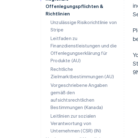
in
Offenlegungspflichten &
Richtlinien
Se
Unzulässige Risikorichtlinie von
Stripe
Pl
Leitfaden zu
b
Finanzdienstleistungen und die
Offenlegungserklärung für
Y
Produkte (AU)
St
Rechtliche
9
Zielmarktbestimmungen (AU)
Vorgeschriebene Angaben
Australien
gemäß den
English
aufsichtsrechtlichen
Belgien
Nederlands
Français
Deutsch
English
Bestimmungen (Kanada)
Brasilien
Leitlinien zur sozialen
Português
English
Verantwortung von
Bulgarien
Unternehmen (CSR) (IN)
English
Dänemark