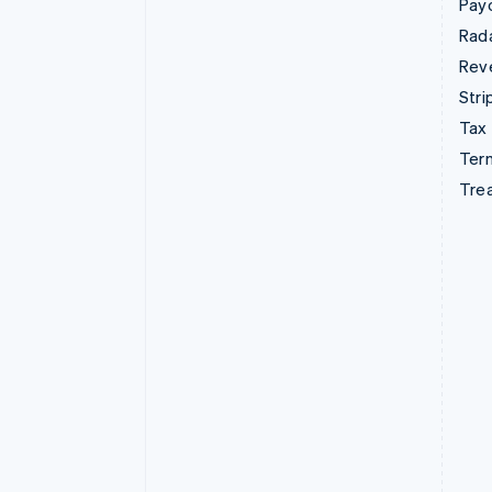
Pay
Rad
Rev
Stri
Tax
Term
Tre