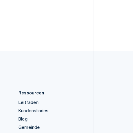
Tschechische Republik
English
Ungarn
English
Vereinigte Arabische Emirate
English
Vereinigte Staaten
English
Español
简体中文
Vereinigtes Königreich
English
Zypern
English
Ressourcen
Leitfäden
Kundenstories
Blog
Gemeinde