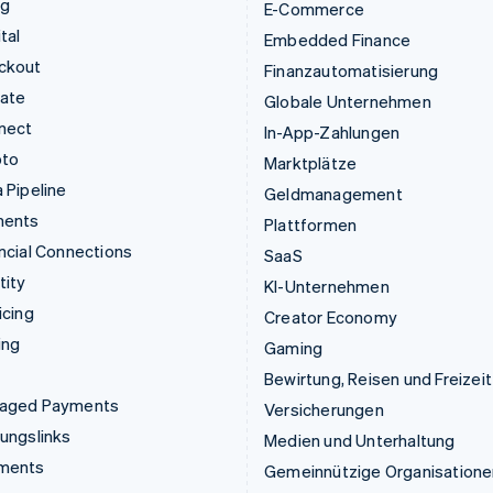
ng
E-Commerce
tal
Embedded Finance
ckout
Finanzautomatisierung
mate
Globale Unternehmen
nect
In-App-Zahlungen
pto
Marktplätze
 Pipeline
Geldmanagement
ments
Plattformen
ncial Connections
SaaS
tity
KI-Unternehmen
icing
Creator Economy
ing
Gaming
Bewirtung, Reisen und Freizeit
aged Payments
Versicherungen
ungslinks
Medien und Unterhaltung
ments
Gemeinnützige Organisatione