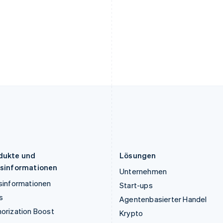
English
Français
Deutsch
English
Kroatien
Polen
English
Italiano
English
Lettland
Portugal
English
Português
English
Liechtenstein
Rumänien
Deutsch
English
English
Litauen
Schweden
English
Svenska
English
Luxemburg
Schweiz
Français
Deutsch
English
Deutsch
Français
Italiano
English
Malaysia
Singapur
English
简体中文
English
简体中文
Malta
Slowakei
English
English
dukte und
Lösungen
isinformationen
Unternehmen
sinformationen
Start-ups
s
Agentenbasierter Handel
orization Boost
Krypto