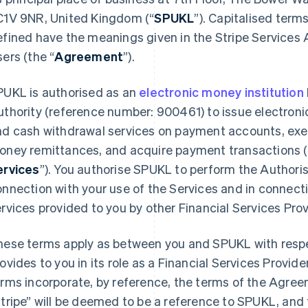
C1V 9NR, United Kingdom (“
SPUKL
”). Capitalised term
efined have the meanings given in the Stripe Service
ers (the “
Agreement
”).
PUKL is authorised as an
electronic money institution
uthority (reference number: 900461) to issue electron
nd cash withdrawal services on payment accounts, ex
oney remittances, and acquire payment transactions (
ervices
”). You authorise SPUKL to perform the Authori
onnection with your use of the Services and in connec
rvices provided to you by other Financial Services Prov
hese terms apply as between you and SPUKL with respe
ovides to you in its role as a Financial Services Prov
rms incorporate, by reference, the terms of the Agree
tripe” will be deemed to be a reference to SPUKL, and 