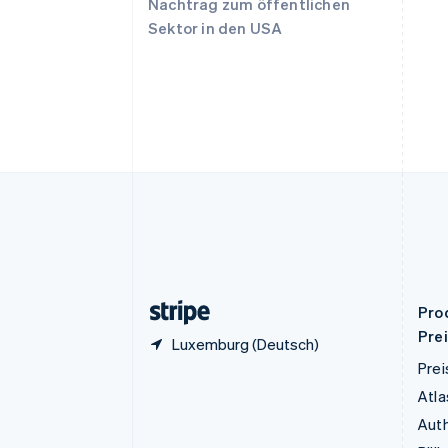
Nachtrag zum öffentlichen
English
Sektor in den USA
Deutschland
Deutsch
English
Estland
English
Festlandchina
简体中文
English
Finnland
English
Svenska
Frankreich
Français
English
Gibraltar
English
Griechenland
English
Pro
Pre
Luxemburg (Deutsch)
Prei
Atla
Auth