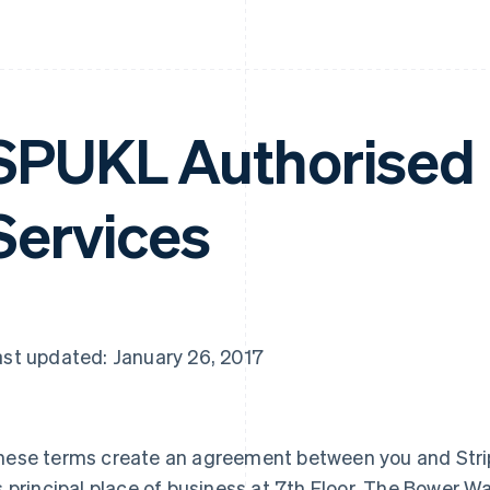
SPUKL Authorised
Services
ast updated: January 26, 2017
hese terms create an agreement between you and Stri
s principal place of business at 7th Floor, The Bower 