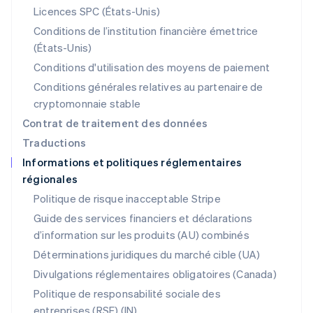
Mexique
Licences SPC (États-Unis)
Español
English
Conditions de l’institution financière émettrice
Norvège
(États-Unis)
English
Nouvelle-Zélande
Conditions d'utilisation des moyens de paiement
English
Conditions générales relatives au partenaire de
Pays-Bas
cryptomonnaie stable
Nederlands
English
Pologne
Contrat de traitement des données
English
Traductions
Portugal
Informations et politiques réglementaires
Português
English
régionales
RAS de Hong Kong, Chine
English
简体中文
Politique de risque inacceptable Stripe
République tchèque
Guide des services financiers et déclarations
English
d’information sur les produits (AU) combinés
Roumanie
English
Déterminations juridiques du marché cible (UA)
Royaume-Uni
Divulgations réglementaires obligatoires (Canada)
English
Singapour
Politique de responsabilité sociale des
English
简体中文
entreprises (RSE) (IN)