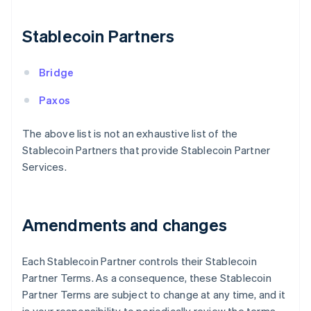
Chypre
English
Stablecoin Partners
Croatie
English
Italiano
Danemark
Bridge
English
Émirats arabes unis
Paxos
English
Espagne
The above list is not an exhaustive list of the
Español
English
Stablecoin Partners that provide Stablecoin Partner
Estonie
Services.
English
États-Unis
English
Español
简体中文
Finlande
Amendments and changes
English
Svenska
France
Français
English
Each Stablecoin Partner controls their Stablecoin
Gibraltar
Partner Terms. As a consequence, these Stablecoin
English
Grèce
Partner Terms are subject to change at any time, and it
English