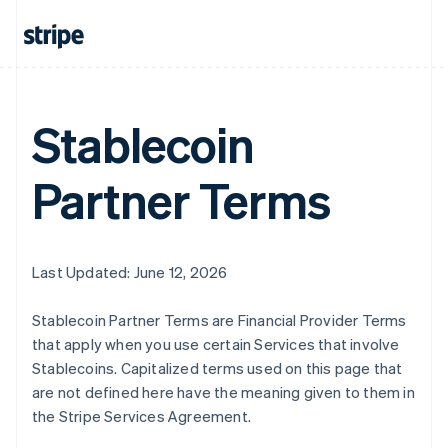
Stablecoin
Allemagne
Deutsch
English
Partner Terms
Australie
English
Autriche
Deutsch
English
Belgique
Last Updated: June 12, 2026
Nederlands
Français
Deutsch
English
Brésil
Stablecoin Partner Terms are Financial Provider Terms
Português
English
Bulgarie
that apply when you use certain Services that involve
English
Stablecoins. Capitalized terms used on this page that
Canada
are not defined here have the meaning given to them in
English
Français
the Stripe Services Agreement.
Chine continentale
简体中文
English