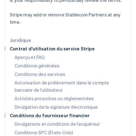
is your responsibility to periodically review the terms.
Hongrie
English
Stripe may add or remove Stablecoin Partners at any
Inde
time.
English
Irlande
English
Italie
Juridique
Italiano
English
Contrat d’utilisation du service Stripe
Japon
Aperçu et FAQ
日本語
English
Conditions générales
Lettonie
English
Conditions des services
Liechtenstein
Autorisation de prélèvement dans le compte
Deutsch
English
bancaire de l’utilisateur
Lituanie
English
Activités proscrites ou réglementées
Luxembourg
Divulgation de la signature électronique
Français
Deutsch
English
Malaisie
Conditions du fournisseur financier
English
简体中文
Divulgations et conditions de l’acquéreur
Malte
Conditions SPC (États-Unis)
English