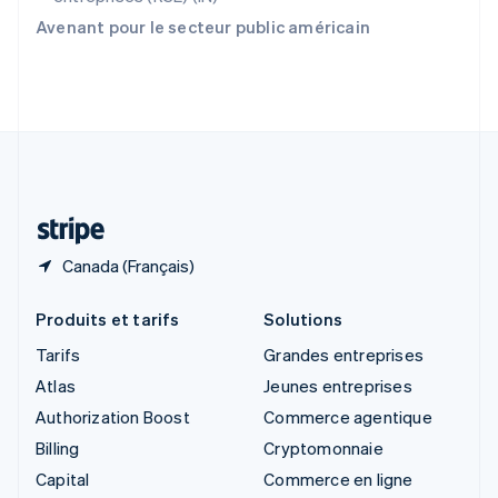
Slovaquie
Avenant pour le secteur public américain
English
Slovénie
English
Italiano
Suède
Svenska
English
Suisse
Deutsch
Français
Italiano
English
Thaïlande
ไทย
English
Canada (Français)
Produits et tarifs
Solutions
Tarifs
Grandes entreprises
Atlas
Jeunes entreprises
Authorization Boost
Commerce agentique
Billing
Cryptomonnaie
Capital
Commerce en ligne