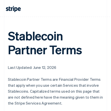
Australien
English
Stablecoin
Belgien
Nederlands
Français
Deutsch
English
Brasilien
Partner Terms
Português
English
Bulgarien
English
Dänemark
Last Updated: June 12, 2026
English
Deutschland
Deutsch
English
Stablecoin Partner Terms are Financial Provider Terms
Estland
that apply when you use certain Services that involve
English
Stablecoins. Capitalized terms used on this page that
Festlandchina
are not defined here have the meaning given to them in
简体中文
English
Finnland
the Stripe Services Agreement.
English
Svenska