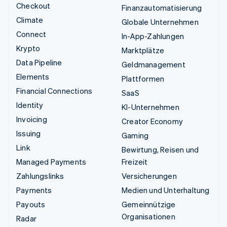
Checkout
Finanzautomatisierung
Climate
Globale Unternehmen
Connect
In-App-Zahlungen
Krypto
Marktplätze
Data Pipeline
Geldmanagement
Elements
Plattformen
Financial Connections
SaaS
Identity
KI-Unternehmen
Invoicing
Creator Economy
Issuing
Gaming
Link
Bewirtung, Reisen und
Managed Payments
Freizeit
Zahlungslinks
Versicherungen
Payments
Medien und Unterhaltung
Payouts
Gemeinnützige
Organisationen
Radar