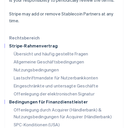
is your responsibility to periodically review the terms.
Litauen
English
Luxemburg
Stripe may add or remove Stablecoin Partners at any
Français
Deutsch
English
time.
Malaysia
English
简体中文
Malta
Rechtsbereich
English
Stripe-Rahmenvertrag
Mexiko
Übersicht und häufig gestellte Fragen
Español
English
Neuseeland
Allgemeine Geschäftsbedingungen
English
Nutzungsbedingungen
Niederlande
Lastschriftmandate für Nutzerbankkonten
Nederlands
English
Norwegen
Eingeschränkte und untersagte Geschäfte
English
Offenlegung der elektronischen Signatur
Österreich
Deutsch
English
Bedingungen für Finanzdienstleister
Polen
Offenlegung durch Acquirer (Händlerbank) &
English
Nutzungsbedingungen für Acquirer (Händlerbank)
Portugal
Português
English
SPC-Konditionen (USA)