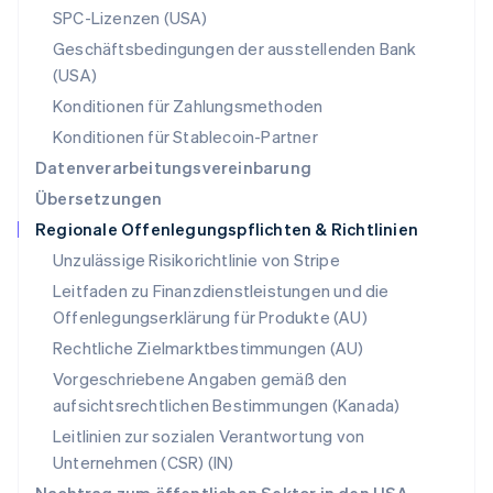
Rumänien
SPC-Lizenzen (USA)
English
Schweden
Geschäftsbedingungen der ausstellenden Bank
Svenska
English
(USA)
Schweiz
Konditionen für Zahlungsmethoden
Deutsch
Français
Italiano
English
Singapur
Konditionen für Stablecoin-Partner
English
简体中文
Datenverarbeitungsvereinbarung
Slowakei
Übersetzungen
English
Regionale Offenlegungspflichten & Richtlinien
Slowenien
English
Italiano
Unzulässige Risikorichtlinie von Stripe
Sonderverwaltungsregion Hongkong,
Leitfaden zu Finanzdienstleistungen und die
China
Offenlegungserklärung für Produkte (AU)
English
简体中文
Spanien
Rechtliche Zielmarktbestimmungen (AU)
Español
English
Vorgeschriebene Angaben gemäß den
Thailand
aufsichtsrechtlichen Bestimmungen (Kanada)
ไทย
English
Tschechische Republik
Leitlinien zur sozialen Verantwortung von
English
Unternehmen (CSR) (IN)
Ungarn