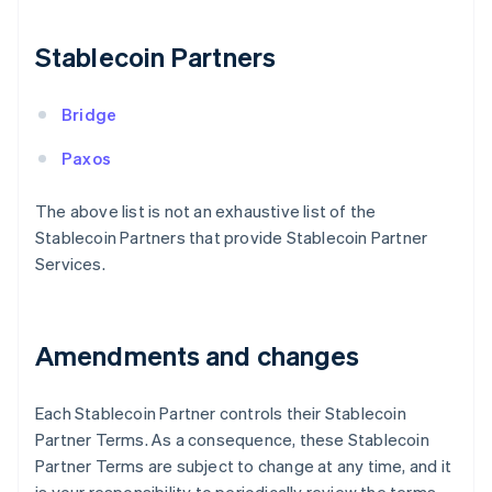
Frankreich
Français
English
Gibraltar
Stablecoin Partners
English
Griechenland
Bridge
English
Indien
Paxos
English
Irland
The above list is not an exhaustive list of the
English
Italien
Stablecoin Partners that provide Stablecoin Partner
Italiano
English
Services.
Japan
日本語
English
Kanada
English
Français
Amendments and changes
Kroatien
English
Italiano
Lettland
Each Stablecoin Partner controls their Stablecoin
English
Partner Terms. As a consequence, these Stablecoin
Liechtenstein
Partner Terms are subject to change at any time, and it
Deutsch
English