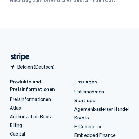
Nachtrag zum öffentlichen Sektor in den USA
English
Vereinigte Arabische Emirate
English
Vereinigte Staaten
English
Español
简体中文
Vereinigtes Königreich
English
Zypern
English
Belgien (Deutsch)
Produkte und
Lösungen
Preisinformationen
Unternehmen
Preisinformationen
Start-ups
Atlas
Agentenbasierter Handel
Authorization Boost
Krypto
Billing
E-Commerce
Capital
Embedded Finance