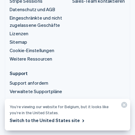
Stripe Sessions
Sales-Team kontaktieren
Datenschutz und AGB
Eingeschränkte und nicht
zugelassene Geschäfte
Lizenzen
Sitemap
Cookie-Einstellungen
Weitere Ressourcen
Support
Support anfordern
Verwaltete Supportpläne
You’re viewing our website for Belgium, but it looks like
© 2026 Stripe, LLC
you’re in the United States.
Switch to the United States site