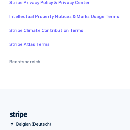
Stripe Privacy Policy & Privacy Center
Sonderverwaltungsregion Hongkong,
China
Intellectual Property Notices & Marks Usage Terms
English
简体中文
Spanien
Español
English
Stripe Climate Contribution Terms
Thailand
ไทย
English
Stripe Atlas Terms
Tschechische Republik
English
Ungarn
Rechtsbereich
English
Vereinigte Arabische Emirate
English
Vereinigte Staaten
English
Español
简体中文
Vereinigtes Königreich
English
Zypern
English
Belgien (Deutsch)