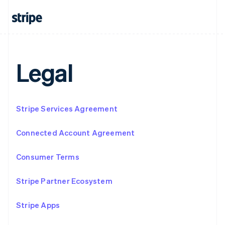
Niederlande
Nederlands
English
Norwegen
English
Österreich
Deutsch
English
Legal
Polen
English
Portugal
Português
English
Rumänien
Stripe Services Agreement
English
Schweden
Connected Account Agreement
Svenska
English
Schweiz
Consumer Terms
Deutsch
Français
Italiano
English
Singapur
English
简体中文
Stripe Partner Ecosystem
Slowakei
English
Stripe Apps
Slowenien
English
Italiano