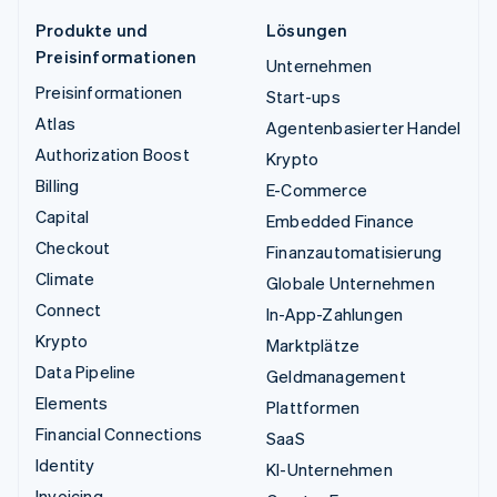
Produkte und
Lösungen
Preisinformationen
Unternehmen
Preisinformationen
Start-ups
Atlas
Agentenbasierter Handel
Authorization Boost
Krypto
Billing
E-Commerce
Capital
Embedded Finance
Checkout
Finanzautomatisierung
Climate
Globale Unternehmen
Connect
In-App-Zahlungen
Krypto
Marktplätze
Data Pipeline
Geldmanagement
Elements
Plattformen
Financial Connections
SaaS
Identity
KI-Unternehmen
Invoicing