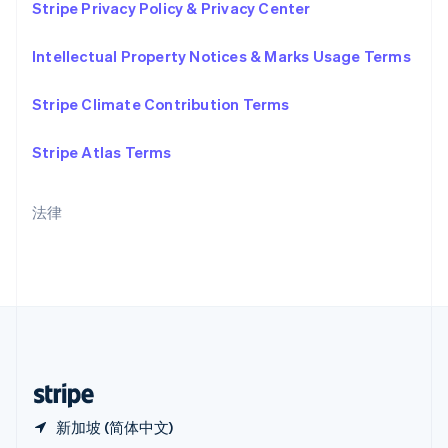
Stripe Privacy Policy & Privacy Center
Español
English
新加坡
Intellectual Property Notices & Marks Usage Terms
English
简体中文
新西兰
English
Stripe Climate Contribution Terms
匈牙利
English
Stripe Atlas Terms
意大利
Italiano
English
印度
法律
English
英国
English
直布罗陀
English
中国内地
简体中文
English
中国香港特别行政区
English
简体中文
新加坡 (简体中文)