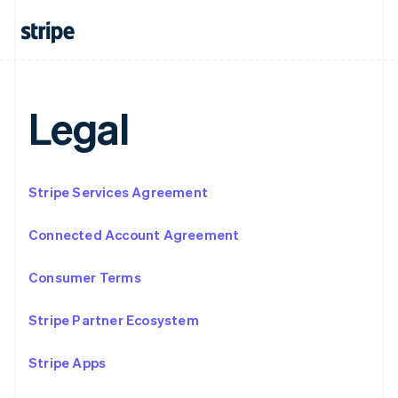
Español
English
挪威
English
葡萄牙
Português
English
日本
Legal
日本語
English
瑞典
Svenska
English
瑞士
Stripe Services Agreement
Deutsch
Français
Italiano
English
塞浦路斯
English
Connected Account Agreement
斯洛伐克
English
Consumer Terms
斯洛文尼亚
English
Italiano
泰国
Stripe Partner Ecosystem
ไทย
English
希腊
Stripe Apps
English
西班牙