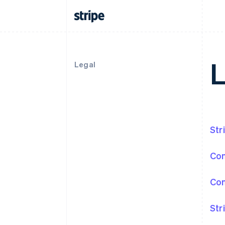
L
Legal
Str
Co
Co
Str