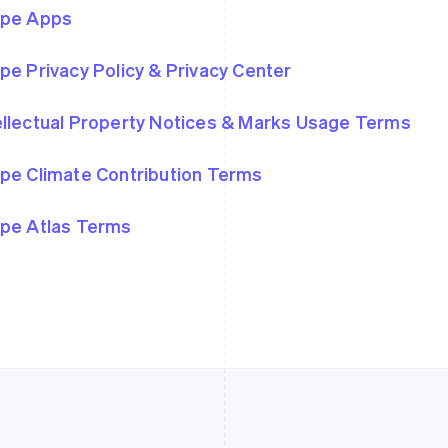
ipe Apps
Eslováquia
Itália
English
Italiano
English
ipe Privacy Policy & Privacy Center
Eslovênia
Japão
English
Italiano
日本語
English
Espanha
Letônia
ellectual Property Notices & Marks Usage Terms
Español
English
English
Estados Unidos
Liechtenstein
ipe Climate Contribution Terms
English
Español
简体中文
Deutsch
English
Estônia
Lituânia
English
English
ipe Atlas Terms
Finlândia
Luxemburgo
English
Svenska
Français
Deutsch
English
França
Malásia
Français
English
English
简体中文
Gibraltar
Malta
English
English
Grécia
México
English
Español
English
Hungria
Noruega
English
English
Índia
Nova Zelândia