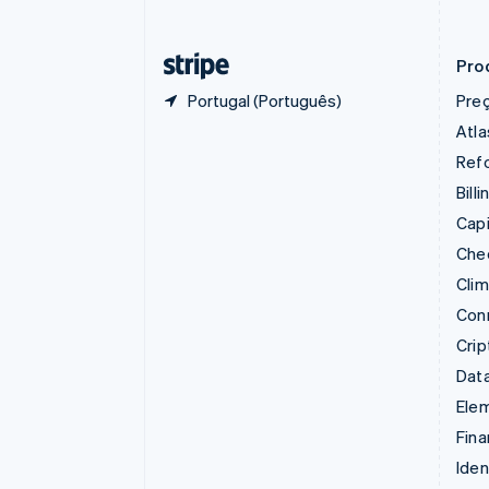
English
Emirados Árabes Unidos
English
Pro
Portugal (Português)
Pre
Atla
Refo
Billi
Capi
Che
Cli
Con
Cri
Data
Ele
Fina
Iden