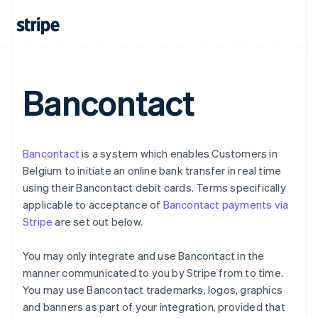
エストニア
English
オーストラリア
English
オーストリア
Deutsch
English
Bancontact
オランダ
Nederlands
English
カナダ
English
Français
キプロス
Bancontact
is a system which enables Customers in
English
Belgium to initiate an online bank transfer in real time
ギリシア
using their Bancontact debit cards. Terms specifically
English
applicable to acceptance of
Bancontact payments via
クロアチア
Stripe
are set out below.
English
Italiano
ジブラルタル
You may only integrate and use Bancontact in the
English
シンガポール
manner communicated to you by Stripe from to time.
English
简体中文
You may use Bancontact trademarks, logos, graphics
スイス
and banners as part of your integration, provided that
Deutsch
Français
Italiano
English