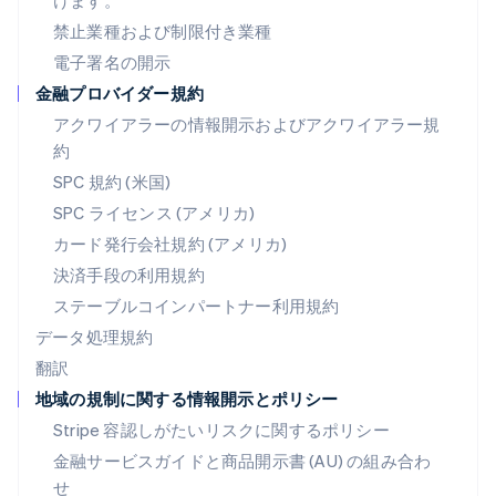
けます。
フィンランド
禁止業種および制限付き業種
English
Svenska
ブラジル
電子署名の開示
Português
English
金融プロバイダー規約
フランス
アクワイアラーの情報開示およびアクワイアラー規
Français
English
ブルガリア
約
English
SPC 規約 (米国)
ベルギー
SPC ライセンス (アメリカ)
Nederlands
Français
Deutsch
English
ポーランド
カード発行会社規約 (アメリカ)
English
決済手段の利用規約
ポルトガル
Português
English
ステーブルコインパートナー利用規約
マルタ
データ処理規約
English
翻訳
マレーシア
地域の規制に関する情報開示とポリシー
English
简体中文
メキシコ
Stripe 容認しがたいリスクに関するポリシー
Español
English
金融サービスガイドと商品開示書 (AU) の組み合わ
ラトビア
せ
English