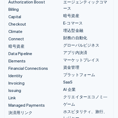
Authorization Boost
エージェンティックコマ
ース
Billing
暗号資産
Capital
E-コマース
Checkout
埋込型金融
Climate
財務の自動化
Connect
グローバルビジネス
暗号資産
アプリ内決済
Data Pipeline
マーケットプレイス
Elements
資金管理
Financial Connections
プラットフォーム
Identity
SaaS
Invoicing
AI 企業
Issuing
クリエイターエコノミ―
Link
ゲーム
Managed Payments
ホスピタリティ、旅行、
決済用リンク
レジャー