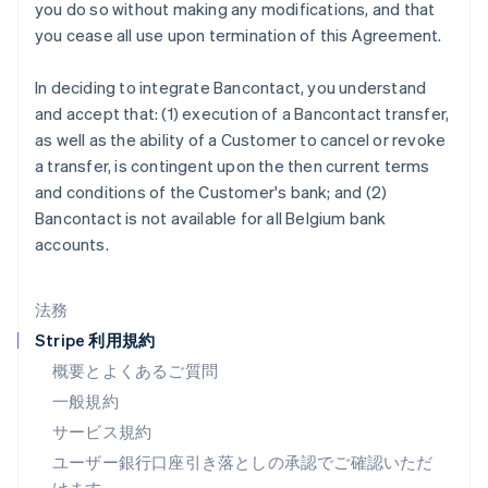
you do so without making any modifications, and that
スウェーデン
you cease all use upon termination of this Agreement.
Svenska
English
スペイン
Español
English
In deciding to integrate Bancontact, you understand
スロバキア
and accept that: (1) execution of a Bancontact transfer,
English
as well as the ability of a Customer to cancel or revoke
スロベニア
a transfer, is contingent upon the then current terms
English
Italiano
タイ
and conditions of the Customer's bank; and (2)
ไทย
English
Bancontact is not available for all Belgium bank
チェコ共和国
accounts.
English
デンマーク
English
法務
ドイツ
Stripe 利用規約
Deutsch
English
ニュージーランド
概要とよくあるご質問
English
一般規約
ノルウェー
サービス規約
English
ハンガリー
ユーザー銀行口座引き落としの承認でご確認いただ
English