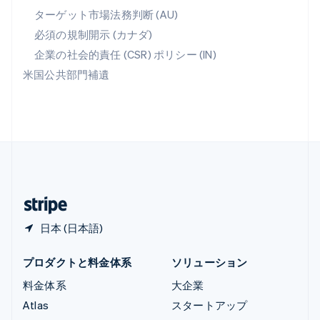
リトアニア
ターゲット市場法務判断 (AU)
English
必須の規制開示 (カナダ)
リヒテンシュタイン
Deutsch
English
企業の社会的責任 (CSR) ポリシー (IN)
ルーマニア
米国公共部門補遺
English
ルクセンブルグ
Français
Deutsch
English
中国香港特別行政区
English
简体中文
中国本土
简体中文
English
日本
日本語
English
日本 (日本語)
プロダクトと料金体系
ソリューション
料金体系
大企業
Atlas
スタートアップ