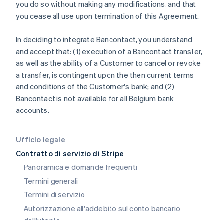
you do so without making any modifications, and that
Gibilterra
you cease all use upon termination of this Agreement.
English
Grecia
In deciding to integrate Bancontact, you understand
English
India
and accept that: (1) execution of a Bancontact transfer,
English
as well as the ability of a Customer to cancel or revoke
Irlanda
a transfer, is contingent upon the then current terms
English
and conditions of the Customer's bank; and (2)
Italia
Bancontact is not available for all Belgium bank
Italiano
English
Lettonia
accounts.
English
Liechtenstein
Deutsch
English
Ufficio legale
Lituania
Contratto di servizio di Stripe
English
Panoramica e domande frequenti
Lussemburgo
Termini generali
Français
Deutsch
English
Malaysia
Termini di servizio
English
简体中文
Autorizzazione all'addebito sul conto bancario
Malta
English