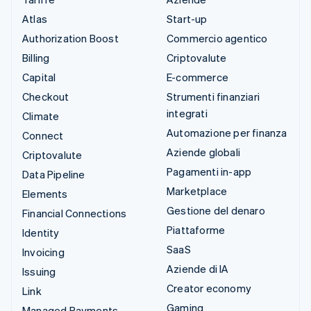
Atlas
Start-up
Authorization Boost
Commercio agentico
Billing
Criptovalute
Capital
E-commerce
Checkout
Strumenti finanziari
integrati
Climate
Automazione per finanza
Connect
Aziende globali
Criptovalute
Pagamenti in-app
Data Pipeline
Marketplace
Elements
Gestione del denaro
Financial Connections
Piattaforme
Identity
SaaS
Invoicing
Aziende di IA
Issuing
Creator economy
Link
Gaming
Managed Payments