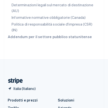
Slovacchia
Determinazioni legali sul mercato di destinazione
English
(AU)
Slovenia
Informative normative obbligatorie (Canada)
English
Italiano
Spagna
Politica di responsabilità sociale d'impresa (CSR)
Español
English
(IN)
Stati Uniti
Addendum per il settore pubblico statunitense
English
Español
简体中文
Svezia
Svenska
English
Svizzera
Deutsch
Français
Italiano
English
Thailandia
ไทย
English
Ungheria
English
Italia (Italiano)
Prodotti e prezzi
Soluzioni
Tariffe
Aziende