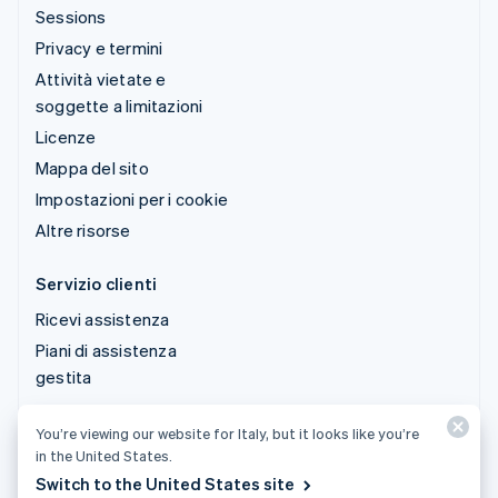
Sessions
Privacy e termini
Attività vietate e
soggette a limitazioni
Licenze
Mappa del sito
Impostazioni per i cookie
Altre risorse
Servizio clienti
Ricevi assistenza
Piani di assistenza
gestita
You’re viewing our website for Italy, but it looks like you’re
© 2026 Stripe, LLC
in the United States.
Switch to the United States site