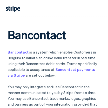
Canada
English
Français
Cina continentale
简体中文
English
Cipro
English
Bancontact
Croazia
English
Italiano
Danimarca
English
Bancontact
is a system which enables Customers in
Emirati Arabi Uniti
Belgium to initiate an online bank transfer in real time
English
Estonia
using their Bancontact debit cards. Terms specifically
English
applicable to acceptance of
Bancontact payments
Finlandia
via Stripe
are set out below.
English
Svenska
Francia
You may only integrate and use Bancontact in the
Français
English
manner communicated to you by Stripe from to time.
Germania
You may use Bancontact trademarks, logos, graphics
Deutsch
English
Giappone
and banners as part of your integration, provided that
日本語
English