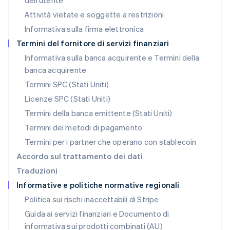
dell'utente
Messico
Attività vietate e soggette a restrizioni
Español
English
Informativa sulla firma elettronica
Norvegia
English
Termini del fornitore di servizi finanziari
Nuova Zelanda
Informativa sulla banca acquirente e Termini della
English
banca acquirente
Paesi Bassi
Nederlands
English
Termini SPC (Stati Uniti)
Polonia
Licenze SPC (Stati Uniti)
English
Portogallo
Termini della banca emittente (Stati Uniti)
Português
English
Termini dei metodi di pagamento
RAS di Hong Kong, Cina
Termini per i partner che operano con stablecoin
English
简体中文
Regno Unito
Accordo sul trattamento dei dati
English
Traduzioni
Repubblica Ceca
Informative e politiche normative regionali
English
Romania
Politica sui rischi inaccettabili di Stripe
English
Guida ai servizi finanziari e Documento di
Singapore
informativa sui prodotti combinati (AU)
English
简体中文