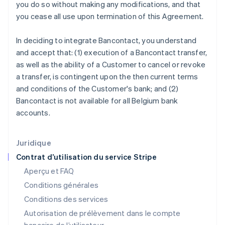
Finlande
you do so without making any modifications, and that
English
Svenska
you cease all use upon termination of this Agreement.
France
Français
English
In deciding to integrate Bancontact, you understand
Gibraltar
and accept that: (1) execution of a Bancontact transfer,
English
Grèce
as well as the ability of a Customer to cancel or revoke
English
a transfer, is contingent upon the then current terms
Hongrie
and conditions of the Customer's bank; and (2)
English
Bancontact is not available for all Belgium bank
Inde
accounts.
English
Irlande
English
Italie
Juridique
Italiano
English
Contrat d’utilisation du service Stripe
Japon
Aperçu et FAQ
日本語
English
Conditions générales
Lettonie
English
Conditions des services
Liechtenstein
Autorisation de prélèvement dans le compte
Deutsch
English