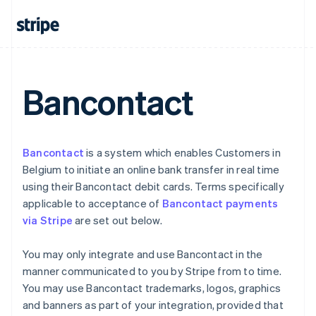
Brésil
Português
English
Bulgarie
English
Canada
English
Français
Bancontact
Chine continentale
简体中文
English
Chypre
English
Croatie
Bancontact
is a system which enables Customers in
English
Italiano
Belgium to initiate an online bank transfer in real time
Danemark
using their Bancontact debit cards. Terms specifically
English
Émirats arabes unis
applicable to acceptance of
Bancontact payments
English
via Stripe
are set out below.
Espagne
Español
English
You may only integrate and use Bancontact in the
Estonie
manner communicated to you by Stripe from to time.
English
You may use Bancontact trademarks, logos, graphics
États-Unis
and banners as part of your integration, provided that
English
Español
简体中文