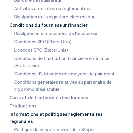
bancaire de l’utilisateur
Lituanie
English
Activités proscrites ou réglementées
Luxembourg
Divulgation de la signature électronique
Français
Deutsch
English
Malaisie
Conditions du fournisseur financier
English
简体中文
Divulgations et conditions de l’acquéreur
Malte
Conditions SPC (États-Unis)
English
Mexique
Licences SPC (États-Unis)
Español
English
Conditions de l’institution financière émettrice
Norvège
(États-Unis)
English
Nouvelle-Zélande
Conditions d'utilisation des moyens de paiement
English
Conditions générales relatives au partenaire de
Pays-Bas
cryptomonnaie stable
Nederlands
English
Pologne
Contrat de traitement des données
English
Traductions
Portugal
Informations et politiques réglementaires
Português
English
régionales
RAS de Hong Kong, Chine
English
简体中文
Politique de risque inacceptable Stripe