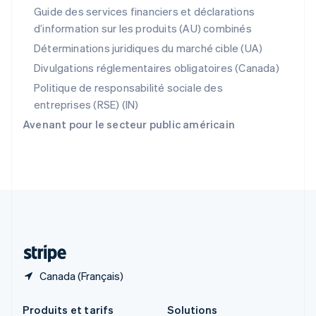
République tchèque
Guide des services financiers et déclarations
English
d’information sur les produits (AU) combinés
Roumanie
English
Déterminations juridiques du marché cible (UA)
Royaume-Uni
Divulgations réglementaires obligatoires (Canada)
English
Singapour
Politique de responsabilité sociale des
English
简体中文
entreprises (RSE) (IN)
Slovaquie
Avenant pour le secteur public américain
English
Slovénie
English
Italiano
Suède
Svenska
English
Suisse
Deutsch
Français
Italiano
English
Thaïlande
ไทย
English
Canada (Français)
Produits et tarifs
Solutions