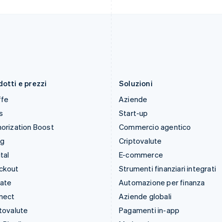
Italia
Portogallo
Italiano
English
Português
English
Lettonia
RAS di Hong Kong, Cina
English
English
简体中文
Liechtenstein
Regno Unito
Deutsch
English
English
Lituania
Repubblica Ceca
English
English
otti e prezzi
Soluzioni
ffe
Aziende
s
Start-up
orization Boost
Commercio agentico
ng
Criptovalute
tal
E-commerce
ckout
Strumenti finanziari integrati
mate
Automazione per finanza
nect
Aziende globali
tovalute
Pagamenti in-app