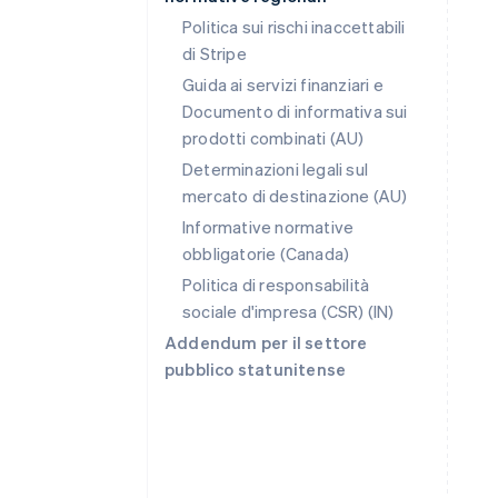
Politica sui rischi inaccettabili
di Stripe
Guida ai servizi finanziari e
Documento di informativa sui
prodotti combinati (AU)
Australia
Determinazioni legali sul
English
mercato di destinazione (AU)
Austria
Deutsch
English
Informative normative
Belgio
obbligatorie (Canada)
Nederlands
Français
Deutsch
English
Politica di responsabilità
Brasile
sociale d'impresa (CSR) (IN)
Português
English
Bulgaria
Addendum per il settore
English
pubblico statunitense
Canada
English
Français
Cina continentale
简体中文
English
Cipro
English