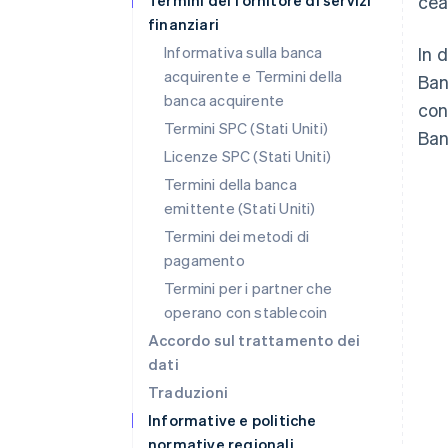
Termini del fornitore di servizi
cea
finanziari
Informativa sulla banca
In 
acquirente e Termini della
Ban
banca acquirente
con
Termini SPC (Stati Uniti)
Ban
Licenze SPC (Stati Uniti)
Termini della banca
emittente (Stati Uniti)
Termini dei metodi di
pagamento
Termini per i partner che
operano con stablecoin
Accordo sul trattamento dei
dati
Traduzioni
Informative e politiche
normative regionali