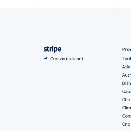
Croazia
English
Italiano
Danimarca
English
Emirati Arabi Uniti
English
Estonia
English
Prod
Croazia (Italiano)
Tari
Atla
Auth
Billi
Capi
Che
Cli
Con
Crip