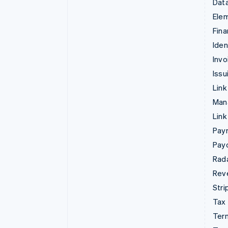
Data
Ele
Fina
Iden
Invo
Issu
Link
Man
Link
Pay
Pay
Rad
Rev
Stri
Tax
Term