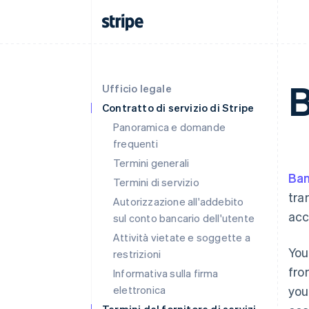
B
Ufficio legale
Contratto di servizio di Stripe
Panoramica e domande
frequenti
Termini generali
Ban
Termini di servizio
tra
Autorizzazione all'addebito
acc
sul conto bancario dell'utente
Attività vietate e soggette a
You
restrizioni
fro
Informativa sulla firma
elettronica
you