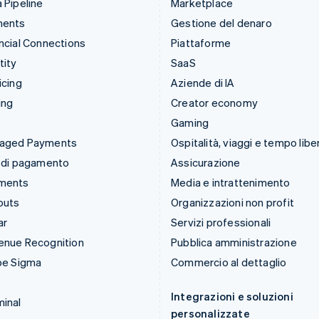
 Pipeline
Marketplace
ments
Gestione del denaro
ncial Connections
Piattaforme
tity
SaaS
icing
Aziende di IA
ing
Creator economy
Gaming
aged Payments
Ospitalità, viaggi e tempo libe
 di pagamento
Assicurazione
ments
Media e intrattenimento
outs
Organizzazioni non profit
ar
Servizi professionali
enue Recognition
Pubblica amministrazione
pe Sigma
Commercio al dettaglio
Integrazioni e soluzioni
inal
personalizzate