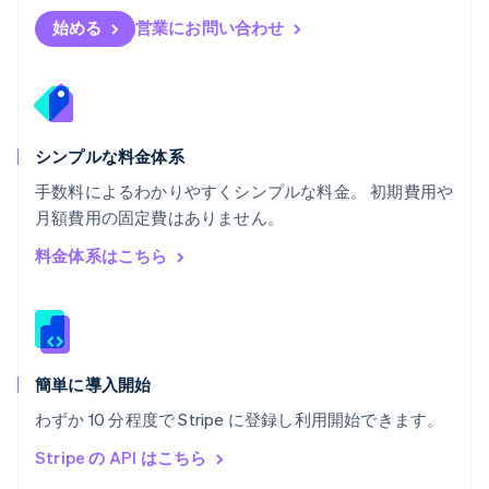
ブルガリア
English
始める
営業にお問い合わせ
ベルギー
Nederlands
Français
Deutsch
English
ポーランド
English
ポルトガル
Português
English
シンプルな料金体系
マルタ
手数料によるわかりやすくシンプルな料金。 初期費用や
English
月額費用の固定費はありません。
マレーシア
English
简体中文
料金体系はこちら
メキシコ
Español
English
ラトビア
English
リトアニア
English
簡単に導入開始
リヒテンシュタイン
わずか 10 分程度で Stripe に登録し利用開始できます。
Deutsch
English
ルーマニア
Stripe の API はこちら
English