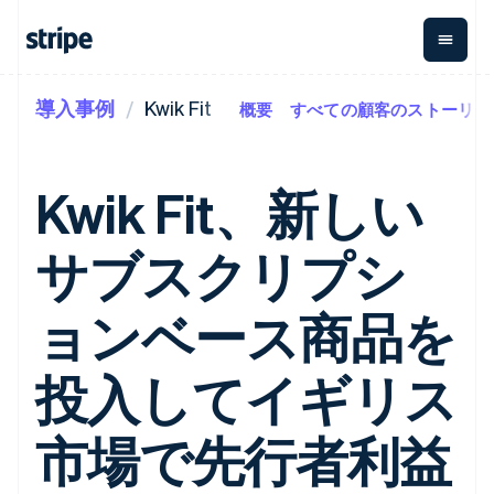
導入事例
Kwik Fit
概要
すべての顧客のストーリー
企業規模別
ドキュメント
学ぶ
支払い
収益
資金管
プラッ
理
フォー
大企業向け
Stripe のドキュメント
ブログ
とマー
Payments
Billing
スタートアップ向け
API リファレンス
導入事例
Kwik Fit、新しい
オンライン決
経常収益
ットプ
Global
ライブラリと SDK
ガイド
済
Metronome
Payouts
イス
Stripe Apps
Managed
サブスクリプシ
従量課金
Payments
第三者
Connec
ユースケース別
マーチャント
サブスクリ
への入
サポート
プション
オブレコード
金
プラッ
ガイド
エージェンティックコマ
ョンベース商品を
サブスクリ
ソリューショ
Payment links
フォー
ース
サポートに問い合わせる
プションの
ン
決済の
E コマース / ECサイト
オンライン決済を受け付
管理サポートプラン
コーディング
管理
Invoicing
築
埋込型金融
け
プロフェッショナルサー
投入してイギリス
1 回限りまた
不要の決済ペ
請求・財務関連
構築済みの決済を実装
ビス
は継続
ージ
Checkout
グローバルビジネス
プラットフォームまたは
構築済み決済
Tax
アプリ内決済
マーケットプレイスを構
市場で先行者利益
消費税と
UI
マーケットプレイス
築する
VAT の自動
Elements
資金管理
サブスクリプションを管
柔軟な UI コン
計算
Revenue
会社
プラットフォーム
理