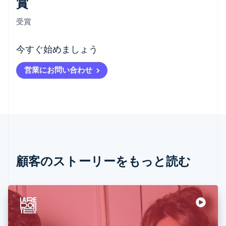
賞
受賞
アイルランド
今すぐ始めましょう
English
アメリカ
営業にお問い合わせ
English
Español
简体中文
アラブ首長国連邦
English
イギリス
English
イタリア
Italiano
English
インド
English
顧客のストーリーをもっと読む
エストニア
English
オーストラリア
English
オーストリア
Deutsch
English