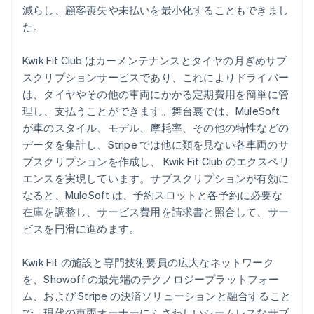
減らし、顧客喪失や未払いを最小化することもできまし
た。
Kwik Fit Club はカーメンテナンスとタイヤの月ぎめサブ
スクリプションサービスであり、これによりドライバー
は、タイヤやその他の車両にかかる定期費用を簡単に管
理し、支払うことができます。舞台裏では、MuleSoft
が車のスタイル、モデル、摩耗率、その他の特性などの
データを集計し、Stripe では他に類を見ない各車両のサ
ブスクリプションを作成し、 Kwik Fit Club のエクスペリ
エンスを実現しています。サブスクリプションが有効に
なると、MuleSoft は、予約スロットと各予約に必要な
在庫を調整し、サービス費用を請求書と照合して、サー
ビスを円滑に進めます。
Kwik Fit の施設と専門技術要員の広大なネットワーク
を、Showoff の最先端のテクノロジープラットフォー
ム、および Stripe の決済ソリューションと融合すること
で、現代の車両オーナーにふさわしいシームレスなサブ