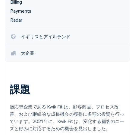
Billing
パートナー
Climate
Payments
Stripe App Marketplace
カーボンリムーバル
Radar
Identity
オンライン本人確認
イギリスとアイルランド
大企業
Stripe Sessions 2026
Stripe が AI の経済インフラをどのように構築しているかを
ご覧ください。
こちらをご覧ください
課題
適応型企業である Kwik Fit は、顧客商品、プロセス改
善、および継続的な成長機会の獲得に多額の投資を行っ
ています。2021 年に、Kwik Fit は、変化する顧客のニー
ズと好みに対応するための機会を見出しました。