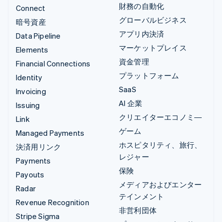
財務の自動化
Connect
グローバルビジネス
暗号資産
アプリ内決済
Data Pipeline
マーケットプレイス
Elements
資金管理
Financial Connections
プラットフォーム
Identity
SaaS
Invoicing
AI 企業
Issuing
クリエイターエコノミ―
Link
ゲーム
Managed Payments
ホスピタリティ、旅行、
決済用リンク
レジャー
Payments
保険
Payouts
メディアおよびエンター
Radar
テインメント
Revenue Recognition
非営利団体
Stripe Sigma