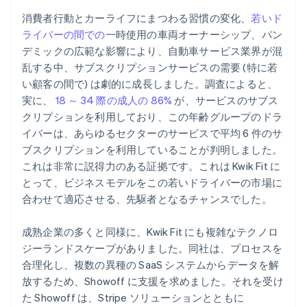
消費者行動とカーライフにまつわる習慣の変化、
若いド
ライバーの間での
一時使用の車両オーナーシップ、パン
デミックの広範な影響により、自動車サービス業界が混
乱する中、サブスクリプションサービスの需要 (特に若
い顧客の間で) は劇的に成長しました。調査によると、
実に、
18 ～ 34 際の成人の 86%
が、サービスのサブス
クリプションを利用しており、この年齢グループのドラ
イバーは、あらゆるセクターのサービスで平均 6 件のサ
ブスクリプションを利用していることが判明しました。
これは非常に説得力のある証拠です。これは Kwik Fit に
とって、ビジネスモデルをこの若いドライバーの市場に
合わせて適応させる、先駆者となるチャンスでした。
成熟企業の多くと同様に、Kwik Fit にも複雑なテクノロ
ジーランドスケープがありました。同社は、プロセスを
合理化し、複数の異種の SaaS システムからデータを解
放するため、Showoff に支援を求めました。それを受け
た Showoff は、Stripe ソリューションとともに