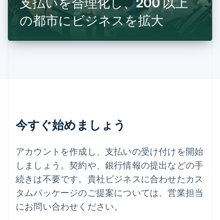
支払いを合理化し、200 以上
スロベニア
English
Italiano
の都市にビジネスを拡大
タイ
ไทย
English
チェコ共和国
English
デンマーク
English
ドイツ
Deutsch
English
ニュージーランド
English
今すぐ始めましょう
ノルウェー
English
ハンガリー
アカウントを作成し、支払いの受け付けを開始
English
フィンランド
しましょう。契約や、銀行情報の提出などの手
English
Svenska
続きは不要です。貴社ビジネスに合わせたカス
ブラジル
タムパッケージのご提案については、営業担当
Português
English
フランス
にお問い合わせください。
Français
English