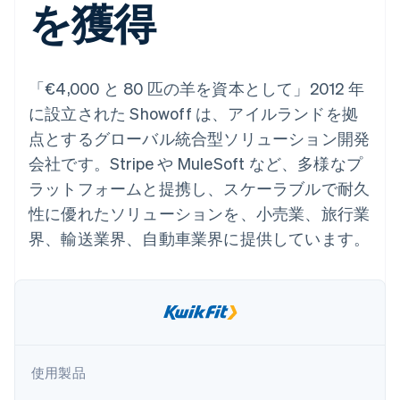
を獲得
Recognition
ポーネント
SaaS
従量課金請求を提供
決済手段
製品ロードマップ
ステーブルコイン担保型
会計管理の
125 以上の決
Sessions 年次カンファ
のカードを発行
自動化
済手段を利用
レンス
エージェントによるサー
Stripe
可能
Terminal
採用情報
ビスのプロビジョニング
Sigma
「€4,000 と 80 匹の羊を資本として」2012 年
業種別
対面支払い
ニュースルーム
と管理
カスタムレ
Authorization
Stripe Press
に設立された Showoff は、アイルランドを拠
ポート
Boost
AI 企業
Data
点とするグローバル統合型ソリューション開発
決済成功率の
クリエイターエコノミ―
Pipeline
最適化
ゲーム
会社です。Stripe や MuleSoft など、多様なプ
リソース
データの同
Link
ホスピタリティ、旅行、
お問い合わせ
期
ラットフォームと提携し、スケーラブルで耐久
スピーディー
レジャー
な決済
保険
アプリへの導入
営業にお問い合わせ
性に優れたソリューションを、小売業、旅行業
メディアおよびエンター
コードサンプル
パートナーになる
テインメント
開発者のブログ
界、輸送業界、自動車業界に提供しています。
非営利団体
API ステータス
プロフェッショナルサー
その他
ビス
Product roadmap
パブリックセクター
今後の予定を確認
小売業
Radar
不正防止
使用製品
エコシステム
Atlas
スタートアップの企業設立