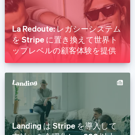
オランダ
Nederlands
English
カナダ
English
Français
キプロス
La Redoute: レガシーシステム
English
を Stripe に置き換えて世界ト
ギリシア
English
ップレベルの顧客体験を提供
クロアチア
English
Italiano
ジブラルタル
English
シンガポール
English
简体中文
スイス
Deutsch
Français
Italiano
English
スウェーデン
Svenska
English
スペイン
Español
English
スロバキア
Landing は Stripe を導入して
English