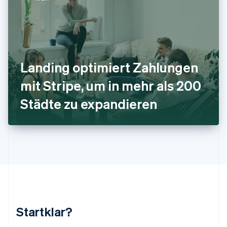
Kroatien
English
Italiano
Lettland
English
Liechtenstein
Deutsch
English
Landing optimiert Zahlungen
Litauen
mit Stripe, um in mehr als 200
English
Luxemburg
Städte zu expandieren
Français
Deutsch
English
Malaysia
English
简体中文
Malta
English
Mexiko
Español
English
Neuseeland
English
Niederlande
Nederlands
English
Startklar?
Norwegen
English