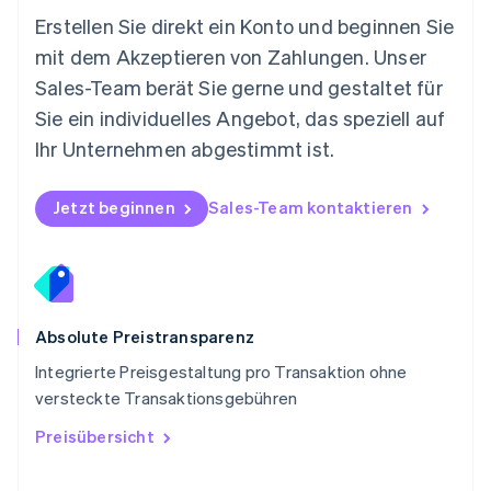
Österreich
Erstellen Sie direkt ein Konto und beginnen Sie
Deutsch
English
mit dem Akzeptieren von Zahlungen. Unser
Polen
Sales-Team berät Sie gerne und gestaltet für
English
Portugal
Sie ein individuelles Angebot, das speziell auf
Português
English
Ihr Unternehmen abgestimmt ist.
Rumänien
English
Schweden
Jetzt beginnen
Sales-Team kontaktieren
Svenska
English
Schweiz
Deutsch
Français
Italiano
English
Singapur
English
简体中文
Slowakei
Absolute Preistransparenz
English
Integrierte Preisgestaltung pro Transaktion ohne
Slowenien
versteckte Transaktionsgebühren
English
Italiano
Sonderverwaltungsregion Hongkong,
Preisübersicht
China
English
简体中文