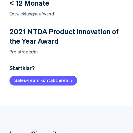
< 12 Monate
Entwicklungsaufwand
2021 NTDA Product Innovation of
the Year Award
Preisträger/in
Startklar?
Australien
English
Belgien
Sales-Team kontaktieren
Nederlands
Français
Deutsch
English
Brasilien
Português
English
Bulgarien
English
Dänemark
English
Deutschland
Deutsch
English