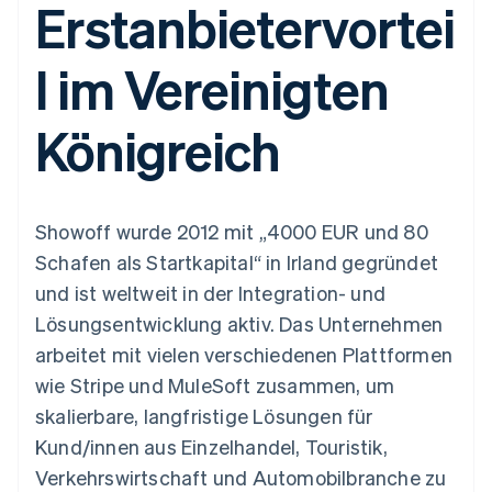
Erstanbietervortei
Data Pipeline
Geldmanagement
Marktplatz auf
Zugriff auf mehr als
Datensynchronisierung
Produkt-Roadmap
Plattformen
Grundlagen der
125
Stripe Sessions
SaaS
Abonnementverwaltung
l im Vereinigten
Terminal
Karriere
Zahlungen vor Ort
Newsroom
So setzen Sie
Authorization
Stripe Press
nutzungsbasierte
Königreich
Boost
Abrechnung um
Nach Branche
Optimierung der
Stablecoin-gestützte
Autorisierungsraten
Karten ausgeben: So
Link
KI-Unternehmen
Kontakt
geht´s
Beschleunigter
Creator Economy
Bereitstellung und
Showoff wurde 2012 mit „4000 EUR und 80
Bezahlvorgang
Gaming
Verwaltung von
Sales-Team
Financial
Bewirtung, Reisen und
Diensten mit Agenten
kontaktieren
Schafen als Startkapital“ in Irland gegründet
Connections
Freizeit
Partner werden
Verbundene
Versicherungen
und ist weltweit in der Integration- und
Medien und
Finanzdaten
Lösungsentwicklung aktiv. Das Unternehmen
Unterhaltung
Ressourcen
Gemeinnützige
arbeitet mit vielen verschiedenen Plattformen
Organisationen
wie Stripe und MuleSoft zusammen, um
Fachdienstleistungen
App-Integrationen
Mehr
Öffentlicher Sektor
Code-Beispiele
skalierbare, langfristige Lösungen für
Product roadmap
Einzelhandel
Entwickler-Blog
Kund/innen aus Einzelhandel, Touristik,
Ausblick
API-Status
Verkehrswirtschaft und Automobilbranche zu
Radar