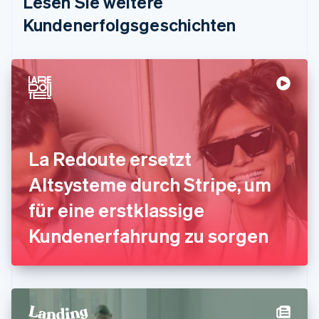
Lesen Sie weitere
Estland
Kundenerfolgsgeschichten
English
Festlandchina
简体中文
English
Finnland
English
Svenska
Frankreich
Français
English
Gibraltar
English
La Redoute ersetzt
Griechenland
English
Altsysteme durch Stripe, um
Indien
für eine erstklassige
English
Irland
Kundenerfahrung zu sorgen
English
Italien
Italiano
English
Japan
日本語
English
Kanada
English
Français