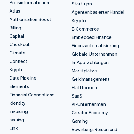
Preisinformationen
Start-ups
Atlas
Agentenbasierter Handel
Authorization Boost
Krypto
Billing
E-Commerce
Capital
Embedded Finance
Checkout
Finanzautomatisierung
Climate
Globale Unternehmen
Connect
In-App-Zahlungen
Krypto
Marktplätze
Data Pipeline
Geldmanagement
Elements
Plattformen
Financial Connections
SaaS
Identity
KI-Unternehmen
Invoicing
Creator Economy
Issuing
Gaming
Link
Bewirtung, Reisen und