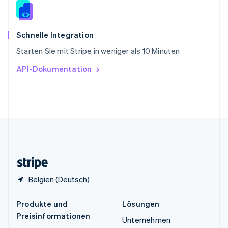
Spanien
Español
English
Thailand
ไทย
English
Schnelle Integration
Tschechische Republik
Starten Sie mit Stripe in weniger als 10 Minuten
English
Ungarn
API-Dokumentation
English
Vereinigte Arabische Emirate
English
Vereinigte Staaten
English
Español
简体中文
Vereinigtes Königreich
English
Zypern
English
Belgien (Deutsch)
Produkte und
Lösungen
Preisinformationen
Unternehmen