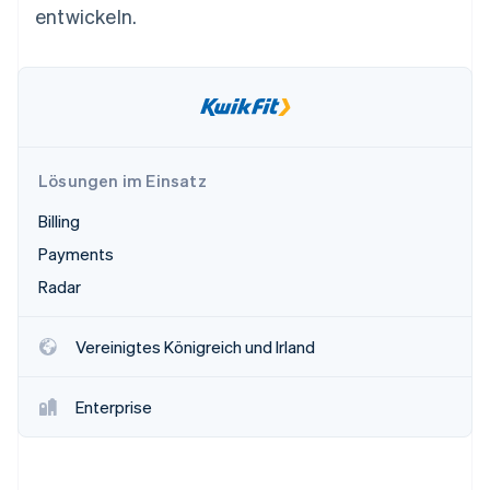
Betrugsprävention
entwickeln.
Ecosystem
Atlas
Start-up-Gründung
Partner
Stripe App-Marktplatz
Climate
CO₂-Entnahme
Identity
Online-Identitätsprüfung
Lösungen im Einsatz
Billing
Payments
Radar
Stripe-Sessions 2026
Erfahren Sie, wie Stripe Lösungen für die Wirts
Jetzt ansehen
Vereinigtes Königreich und Irland
Enterprise