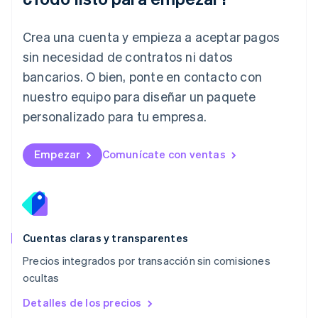
English
Liechtenstein
Crea una cuenta y empieza a aceptar pagos
Deutsch
English
Lituania
sin necesidad de contratos ni datos
English
bancarios. O bien, ponte en contacto con
Luxemburgo
nuestro equipo para diseñar un paquete
Français
Deutsch
English
Malasia
personalizado para tu empresa.
English
简体中文
Malta
English
Empezar
Comunícate con ventas
México
Español
English
Noruega
English
Nueva Zelandia
English
Cuentas claras y transparentes
Países Bajos
Precios integrados por transacción sin comisiones
Nederlands
English
ocultas
Polonia
English
Detalles de los precios
Portugal