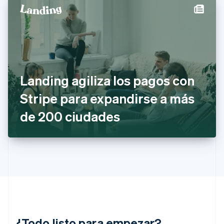
English
Español
简体中文
Estonia
English
Finlandia
English
Svenska
Francia
Français
English
Gibraltar
Landing agiliza los pagos con
English
Stripe para expandirse a más
Grecia
English
de 200 ciudades
Hungría
English
India
English
Irlanda
English
Italia
Italiano
English
Japón
日本語
English
¿Todo listo para empezar?
Letonia