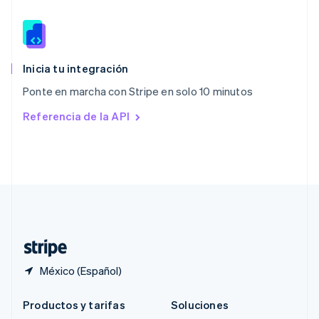
Português
English
RAE de Hong Kong, China
English
简体中文
Reino Unido
English
Inicia tu integración
República Checa
Ponte en marcha con Stripe en solo 10 minutos
English
Rumania
Referencia de la API
English
Singapur
English
简体中文
Suecia
Svenska
English
Suiza
Deutsch
Français
Italiano
English
Tailandia
ไทย
English
México (Español)
Productos y tarifas
Soluciones