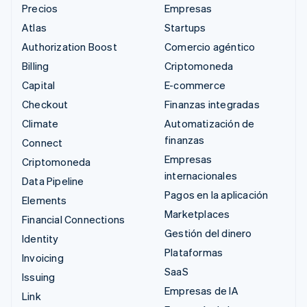
Precios
Empresas
Atlas
Startups
Authorization Boost
Comercio agéntico
Billing
Criptomoneda
Capital
E-commerce
Checkout
Finanzas integradas
Climate
Automatización de
finanzas
Connect
Empresas
Criptomoneda
internacionales
Data Pipeline
Pagos en la aplicación
Elements
Marketplaces
Financial Connections
Gestión del dinero
Identity
Plataformas
Invoicing
SaaS
Issuing
Empresas de IA
Link