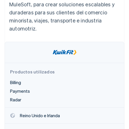
MuleSoft, para crear soluciones escalables y
duraderas para sus clientes del comercio
minorista, viajes, transporte e industria
Ecosistema
Sesiones de Stripe 2026
automotriz.
Socios
Descubre cómo Stripe construye la infraestructura económi
Stripe App Marketplace
Mirar ahora
Productos utilizados
Billing
Payments
Radar
Reino Unido e Irlanda