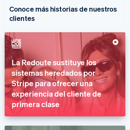
Português
English
Conoce más historias de nuestros
Bulgaria
English
clientes
Canadá
English
Français
China continental
简体中文
English
Chipre
English
Croacia
La Redoute sustituye los
English
Italiano
Dinamarca
sistemas heredados por
English
Emiratos Árabes Unidos
Stripe para ofrecer una
English
experiencia del cliente de
Eslovaquia
English
primera clase
Eslovenia
English
Italiano
España
Español
English
Estados Unidos