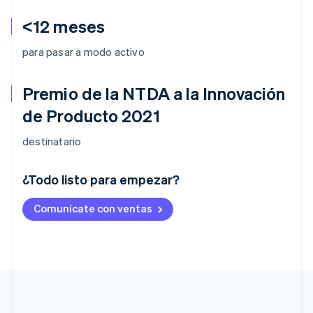
<12 meses
para pasar a modo activo
Premio de la NTDA a la Innovación
de Producto 2021
destinatario
¿Todo listo para empezar?
Alemania
Comunícate con ventas
Deutsch
English
Australia
English
Austria
Deutsch
English
Bélgica
Nederlands
Français
Deutsch
English
Brasil