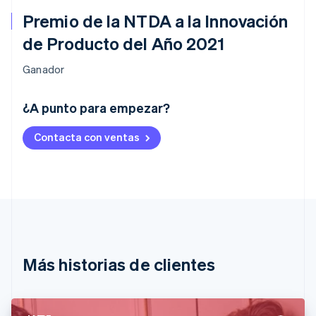
Premio de la NTDA a la Innovación
de Producto del Año 2021
Ganador
Alemania
¿A punto para empezar?
Deutsch
English
Australia
Contacta con ventas
English
Austria
Deutsch
English
Bélgica
Nederlands
Français
Deutsch
English
Brasil
Português
English
Bulgaria
English
Más historias de clientes
Canadá
English
Français
China continental
简体中文
English