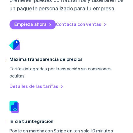
Malasia
un paquete personalizado para tu empresa.
English
简体中文
Malta
English
Empieza ahora
Contacta con ventas
México
Español
English
Noruega
English
Nueva Zelanda
English
Máxima transparencia de precios
Países Bajos
Tarifas integradas por transacción sin comisiones
Nederlands
English
ocultas
Polonia
English
Detalles de las tarifas
Portugal
Português
English
RAE de Hong Kong, China
English
简体中文
Reino Unido
English
Inicia tu integración
República Checa
Ponte en marcha con Stripe en tan solo 10 minutos
English