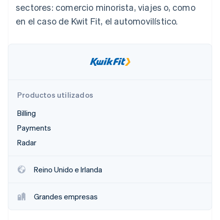
sectores: comercio minorista, viajes o, como
Sector público
Radar
Comercio minorista
en el caso de Kwit Fit, el automovilístico.
Prevención de fraude
Atlas
Constitución de una startup
Ecosystem
Climate
Eliminación de dióxido de carbono
Socios
Stripe App Marketplace
Identity
Verificación de identidad en línea
Productos utilizados
Billing
Payments
Radar
Stripe Sessions 2026
Descubre cómo Stripe está construyendo la infraestructu
para la IA.
Reino Unido e Irlanda
Ver ahora
Grandes empresas