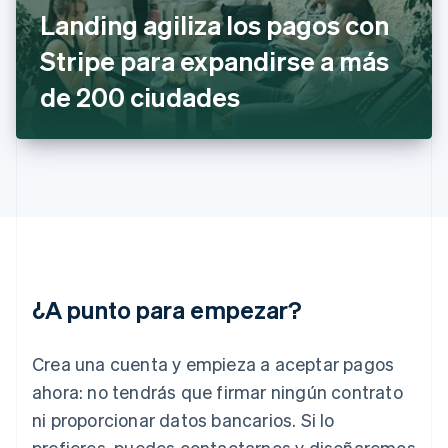
Gibraltar
Landing agiliza los pagos con
English
Stripe para expandirse a más
Grecia
English
de 200 ciudades
Hungría
English
India
English
Irlanda
English
Italia
Italiano
English
Japón
日本語
English
¿A punto para empezar?
Letonia
English
Liechtenstein
Crea una cuenta y empieza a aceptar pagos
Deutsch
English
Lituania
ahora: no tendrás que firmar ningún contrato
English
ni proporcionar datos bancarios. Si lo
Luxemburgo
prefieres, puedes contactarnos y diseñaremos
Français
Deutsch
English