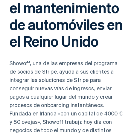
el mantenimiento
Métodos de
Recognition
Empresa
aplicación
suscripciones
pago
Automatización
Marketplaces
Ofrecer facturación
Acceso a más
contable
Hoja de ruta del
Gestión del dinero
basada en el consumo
de automóviles en
de 125
Stripe Sigma
producto
Plataformas
Emitir tarjetas virtuales
Terminal
Informes
Stripe Sessions:
SaaS
con stablecoins
Pagos en
personalizados
nuestro evento anual
Aprovisiona y gestiona
el Reino Unido
persona
Data Pipeline
Empleo
servicios con agentes
Authorization
Sincronización
Sala de prensa
Boost
de datos
Stripe Press
Por sector
Optimizaciones
de aceptación
Recursos
Showoff, una de las empresas del programa
Link
Empresas de IA
Proceso de
Economía de los
Contacto
de socios de Stripe, ayuda a sus clientes a
creadores
Integraciones de
compra
Videojuegos
aplicaciones
integrar las soluciones de Stripe para
acelerado
Financial
Contacta con ventas
Hostelería, viajes y ocio
Muestras de código
Connections
Conviértete en socio
conseguir nuevas vías de ingresos, enviar
Blog de
Datos de ctas.
Seguros
desarrolladores
pagos a cualquier lugar del mundo y crear
financieras
Medios de
Estado de la API
vinculadas
procesos de onboarding instantáneos.
comunicación y
entretenimiento
Fundada en Irlanda «con un capital de 4000 €
Entidades sin ánimo de
y 80 ovejas», Showoff trabaja hoy día con
Más
lucro
Product roadmap
Servicios para
negocios de todo el mundo y de distintos
Descubre lo que viene
profesionales