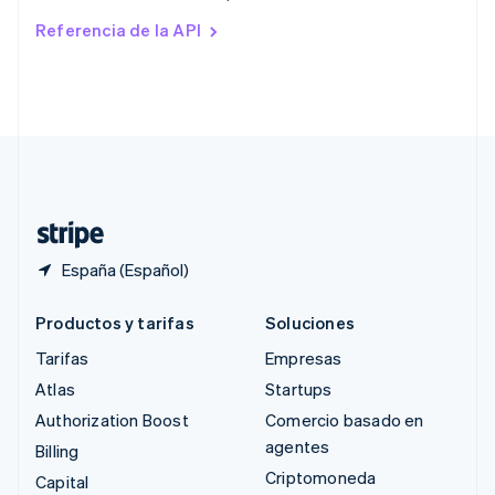
Rumanía
Referencia de la API
English
Singapur
English
简体中文
Suecia
Svenska
English
Suiza
Deutsch
Français
Italiano
English
Tailandia
ไทย
English
España (Español)
Productos y tarifas
Soluciones
Tarifas
Empresas
Atlas
Startups
Authorization Boost
Comercio basado en
agentes
Billing
Criptomoneda
Capital