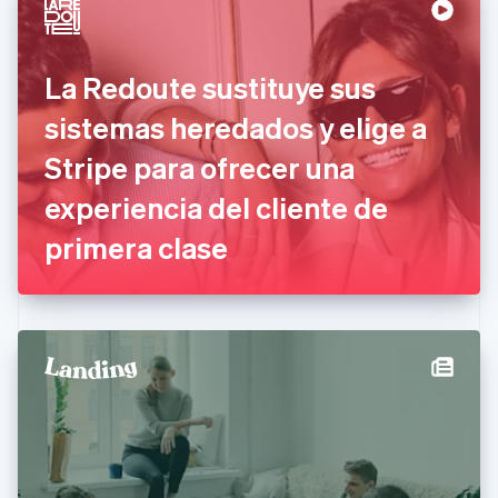
Chipre
English
Croacia
La Redoute sustituye sus
English
Italiano
Dinamarca
sistemas heredados y elige a
English
Emiratos Árabes Unidos
Stripe para ofrecer una
English
experiencia del cliente de
Eslovaquia
English
primera clase
Eslovenia
English
Italiano
España
Español
English
Estados Unidos
English
Español
简体中文
Estonia
English
Finlandia
English
Svenska
Francia
Français
English