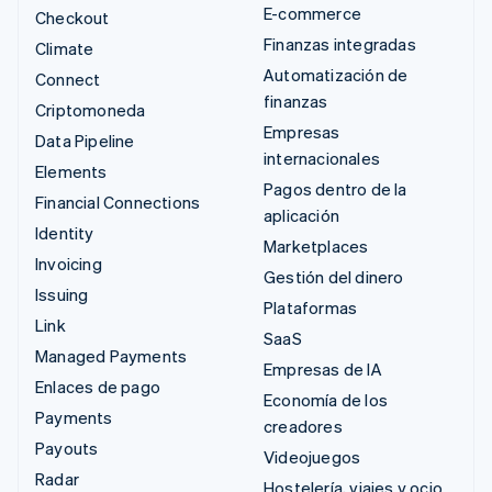
E-commerce
Checkout
Finanzas integradas
Climate
Automatización de
Connect
finanzas
Criptomoneda
Empresas
Data Pipeline
internacionales
Elements
Pagos dentro de la
Financial Connections
aplicación
Identity
Marketplaces
Invoicing
Gestión del dinero
Issuing
Plataformas
Link
SaaS
Managed Payments
Empresas de IA
Enlaces de pago
Economía de los
Payments
creadores
Payouts
Videojuegos
Radar
Hostelería, viajes y ocio