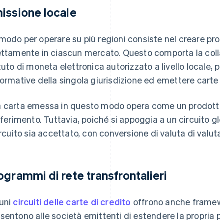
issione locale
modo per operare su più regioni consiste nel creare p
ettamente in ciascun mercato. Questo comporta la col
ituto di moneta elettronica autorizzato a livello locale, 
normative della singola giurisdizione ed emettere carte 
 carta emessa in questo modo opera come un prodotto 
riferimento. Tuttavia, poiché si appoggia a un circuito g
circuito sia accettato, con conversione di valuta di val
ogrammi di rete transfrontalieri
uni
circuiti delle carte di credito
offrono anche framew
sentono alle società emittenti di estendere la propria