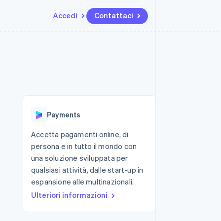
Accedi
Contattaci
Risorse
Ecosistema
Recapiti
me e marketplace
Altro
Integrazioni app
Partner
Contattaci
Product roadmap
ns
Esempi di codice
Stripe App Marketplace
Diventa nostro partner
Scopri cosa ti aspetta
 piattaforme
Blog per sviluppatori
 platforms
ibero
Stato dell'API
Radar
ari integrati
Prevenzione delle frodi
Payments
 fisiche
Atlas
Costituzione di start-up
Accetta pagamenti online, di
persona e in tutto il mondo con
Climate
Rimozione del carbonio
una soluzione sviluppata per
qualsiasi attività, dalle start-up in
Identity
Verifica online dell'identità
espansione alle multinazionali.
Ulteriori informazioni