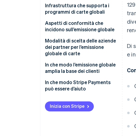
129
Emissione locale
Infrastruttura che supporta i
programmi di carte globali
tra
Programmi di rete
div
transfrontalieri
Aspetti di conformità che
incidono sull’emissione globale
ren
Sponsorizzazione del numero di
identificazione bancaria (BIN)
Modalità di scelta delle aziende
Di 
dei partner per l’emissione
Modelli misti
globale di carte
e i
In che modo l’emissione globale
Con
amplia la base dei clienti
In che modo Stripe Payments
può essere d’aiuto
Inizia con Stripe