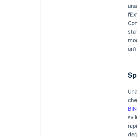
una
l'E
Con
sta
mod
un'
Sp
Una
che
BIN
svi
rap
deg