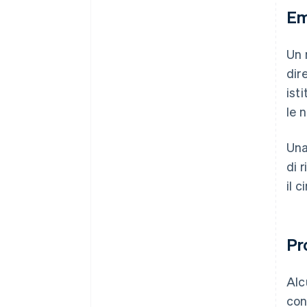
Em
Un 
dir
ist
le 
Una
di 
il 
Pr
Alc
con