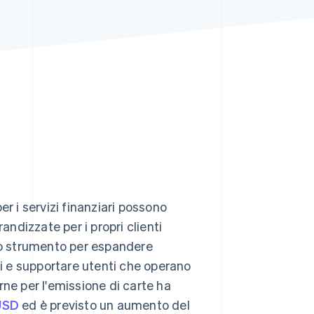
Stripe Sessions 2026
Scopri come Stripe sta
costruendo
l'infrastruttura
economica per l'IA.
Guarda ora
r i servizi finanziari possono
andizzate per i propri clienti
uno strumento per espandere
ti e supportare utenti che operano
rne per l'emissione di carte ha
 USD
ed è previsto un aumento del