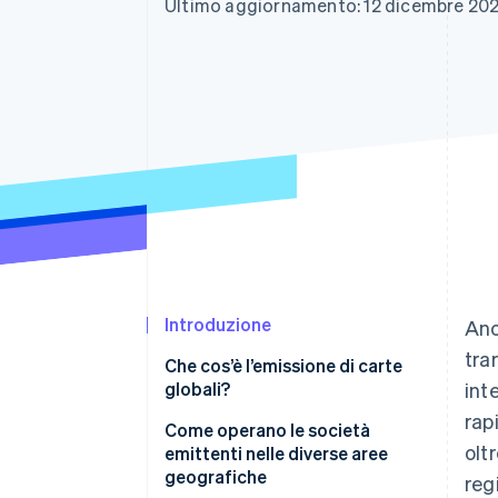
Ultimo aggiornamento: 12 dicembre 20
Link
Pagamento accelerato
Financial Connections
Conti finanziari collegati
Introduzione
Anc
tra
Che cos’è l’emissione di carte
globali?
int
rap
Come operano le società
olt
emittenti nelle diverse aree
geografiche
reg