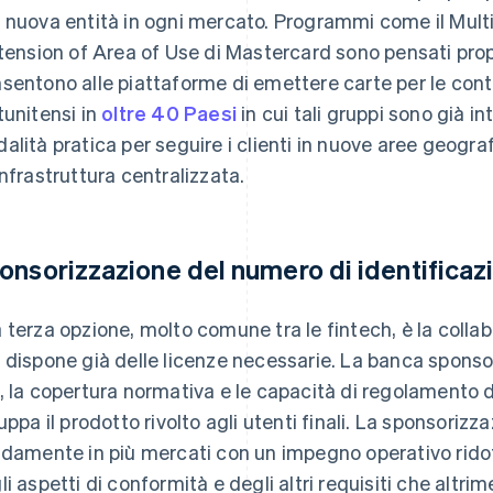
 nuova entità in ogni mercato. Programmi come il Multi
xtension of Area of Use di Mastercard sono pensati prop
sentono alle piattaforme di emettere carte per le contr
tunitensi in
oltre 40 Paesi
in cui tali gruppi sono già in
alità pratica per seguire i clienti in nuove aree geogr
infrastruttura centralizzata.
onsorizzazione del numero di identificaz
 terza opzione, molto comune tra le fintech, è la coll
 dispone già delle licenze necessarie. La banca sponso
, la copertura normativa e le capacità di regolamento 
luppa il prodotto rivolto agli utenti finali. La sponsoriz
idamente in più mercati con un impegno operativo ridott
li aspetti di conformità e degli altri requisiti che altri