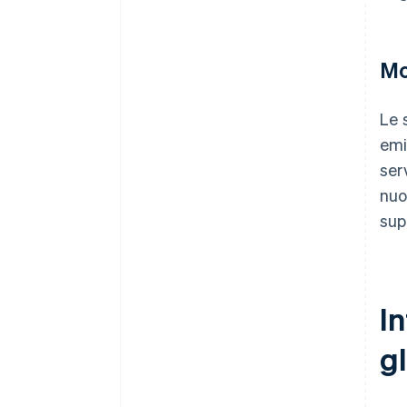
Mo
Le 
emi
ser
nuo
sup
I
gl