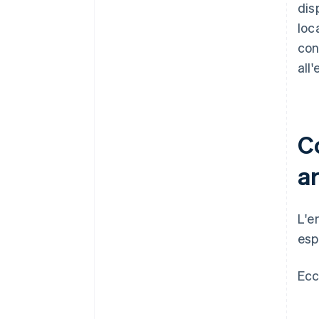
dis
loc
con
all'
C
a
L'e
esp
Ecc