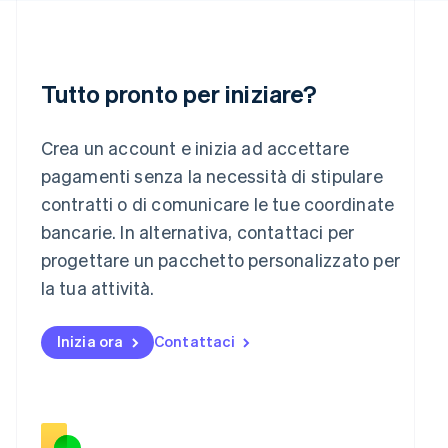
Lettonia
English
Liechtenstein
Deutsch
English
Tutto pronto per iniziare?
Lituania
English
Lussemburgo
Crea un account e inizia ad accettare
Français
Deutsch
English
pagamenti senza la necessità di stipulare
Malaysia
contratti o di comunicare le tue coordinate
English
简体中文
Malta
bancarie. In alternativa, contattaci per
English
progettare un pacchetto personalizzato per
Messico
la tua attività.
Español
English
Norvegia
English
Inizia ora
Contattaci
Nuova Zelanda
English
Paesi Bassi
Nederlands
English
Polonia
English