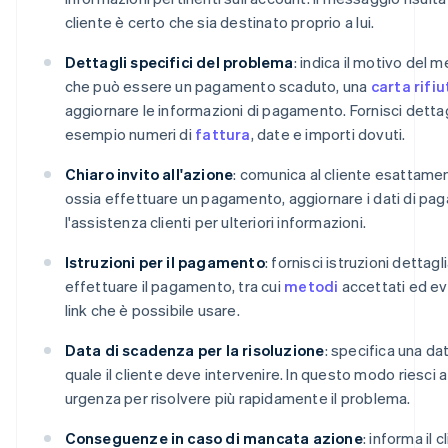
cliente è certo che sia destinato proprio a lui.
Dettagli specifici del problema
: indica il motivo del 
che può essere un pagamento scaduto, una
carta rifi
aggiornare le informazioni di pagamento. Fornisci dettagl
esempio numeri di
fattura
, date e importi dovuti.
Chiaro invito all'azione
: comunica al cliente esattame
ossia effettuare un pagamento, aggiornare i dati di p
l'assistenza clienti per ulteriori informazioni.
Istruzioni per il pagamento
: fornisci istruzioni detta
effettuare il pagamento, tra cui
metodi
accettati ed ev
link che è possibile usare.
Data di scadenza per la risoluzione
: specifica una da
quale il cliente deve intervenire. In questo modo riesci 
urgenza per risolvere più rapidamente il problema.
Conseguenze in caso di mancata azione
: informa il 