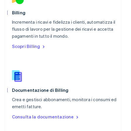
Portogallo
Português
English
Billing
RAS di Hong Kong, Cina
Incrementa i ricavi e fidelizza i clienti, automatizza il
English
简体中文
Regno Unito
flusso di lavoro per la gestione dei ricavi e accetta
English
pagamenti in tutto il mondo.
Repubblica Ceca
Scopri Billing
English
Romania
English
Singapore
English
简体中文
Slovacchia
English
Slovenia
Documentazione di Billing
English
Italiano
Crea e gestisci abbonamenti, monitora i consumi ed
Spagna
emetti fatture.
Español
English
Stati Uniti
Consulta la documentazione
English
Español
简体中文
Svezia
Svenska
English