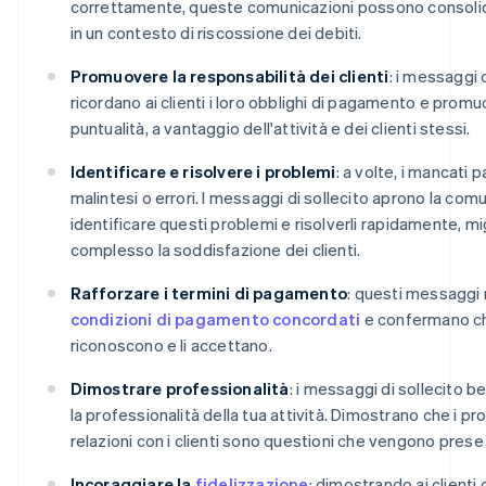
correttamente, queste comunicazioni possono consolid
in un contesto di riscossione dei debiti.
Promuovere la responsabilità dei clienti
: i messaggi d
ricordano ai clienti i loro obblighi di pagamento e promu
puntualità, a vantaggio dell'attività e dei clienti stessi.
Identificare e risolvere i problemi
: a volte, i mancati
malintesi o errori. I messaggi di sollecito aprono la com
identificare questi problemi e risolverli rapidamente, mi
complesso la soddisfazione dei clienti.
Rafforzare i termini di pagamento
: questi messaggi 
condizioni di pagamento concordati
e confermano che 
riconoscono e li accettano.
Dimostrare professionalità
: i messaggi di sollecito b
la professionalità della tua attività. Dimostrano che i pro
relazioni con i clienti sono questioni che vengono prese 
Incoraggiare la
fidelizzazione
: dimostrando ai clienti