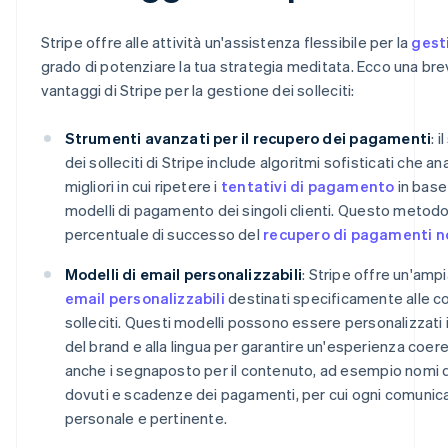
Stripe offre alle attività un'assistenza flessibile per la
gesti
grado di potenziare la tua strategia meditata. Ecco una br
vantaggi di Stripe per la gestione dei solleciti:
Strumenti avanzati per il recupero dei pagamenti
: 
dei solleciti di Stripe include algoritmi sofisticati che a
migliori in cui ripetere i
tentativi di pagamento
in base 
modelli di pagamento dei singoli clienti. Questo metod
percentuale di successo del
recupero di pagamenti no
Modelli di email personalizzabili
: Stripe offre un'am
email personalizzabili
destinati specificamente alle c
solleciti. Questi modelli possono essere personalizzati 
del brand e alla lingua per garantire un'esperienza coeren
anche i segnaposto per il contenuto, ad esempio nomi dei
dovuti e scadenze dei pagamenti, per cui ogni comunic
personale e pertinente.