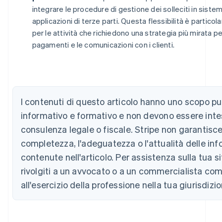
integrare le procedure di gestione dei solleciti in sistem
applicazioni di terze parti. Questa flessibilità è partic
Australia
per le attività che richiedono una strategia più mirata pe
English
pagamenti e le comunicazioni con i clienti.
Austria
Deutsch
English
Belgio
Nederlands
Français
Deutsch
English
Brasile
I contenuti di questo articolo hanno uno scopo 
Português
English
Bulgaria
informativo e formativo e non devono essere int
English
consulenza legale o fiscale. Stripe non garantisce
Canada
completezza, l'adeguatezza o l'attualità delle in
English
Français
Cina continentale
contenute nell'articolo. Per assistenza sulla tua s
简体中文
English
rivolgiti a un avvocato o a un commercialista com
Cipro
English
all'esercizio della professione nella tua giurisdizio
Croazia
English
Italiano
Danimarca
English