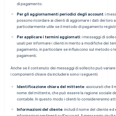
di pagamento.
Per gli aggiornamenti periodici degli account
: i mes
possono ricordare ai clienti di aggiornare i dati dei loro
particolarmente utile se il metodo di pagamento regist
Per applicare i termini aggiornati
: i messaggi di soll
usati per informare i clienti in merito a modifiche dei term
pagamento, in particolare se influiscono sul metodo o l
pagamenti.
Anche se il contenuto dei messaggi di sollecito può variare 
i componenti chiave da includere sono i seguenti:
Identificazione chiara del mittente
: assicurati che il
nome del mittente, che può essere la ragione sociale dell
contabile. In questo modo i clienti lo considereranno att
Informazioni del cliente
: includi il nome del cliente ed
informazioni pertinenti sull'account. Il messaggio risulta