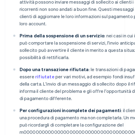
attività possono inviare messaggi di sollecito ai clienti 
ricorrenti non sono andati a buon fine. Questi messaggi
clienti di aggiornare le loro informazioni sul pagamento 
loro account.
Prima della sospensione di un servizio
: nei casi in c
può comportare la sospensione di servizi, l'invio antici
sollecito può avvertire il cliente in merito a questa situaz
possibilità di rettificarla.
Dopo una transazione rifiutata
: le transazioni di p
essere
rifiutate
per vari motivi, ad esempio fondi insuf
della carta. L'invio di un messaggio di sollecito dopo il 
informa il cliente del problema e gli offre l'opportunità
di pagamento differente.
Per configurazioni incomplete dei pagamenti
: il cl
una procedura di pagamento ma non completarla. Un me
può ricordargli di completare la configurazione del
m000000000000000000000000000000000000