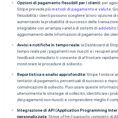
Opzioni di pagamento flessibili per i clienti
: per agev
Stripe prevede più
metodi di pagamento
e
valute
. G
flessibilità, i clienti possono scegliere la loro opzione 
aumentando la probabilità di successo delle transazioni
integrabile con un'ampia varietà di sistemi di
addebito
f
aggiornamenti delle informazioni di pagamento dei clien
Avvisi e notifiche in tempo reale
: la Dashboard di Strip
tempo reale per i pagamenti non riusciti e i recuperi and
feedback immediato ti consente di affrontare rapidamen
monitorare le procedure di sollecito.
Reportistica e analisi approfondite
: Stripe fornisce 
tentativi di pagamento, percentuali di successo e rispost
comunicazioni di sollecito. Puoi usare queste informazio
ulteriormente le strategie di sollecito, identificare i pr
dei pagamenti non riusciti e comprendere meglio il com
Integrazione di API (Application Programming Interf
personalizzate
: Stripe offre il supporto completo di
A