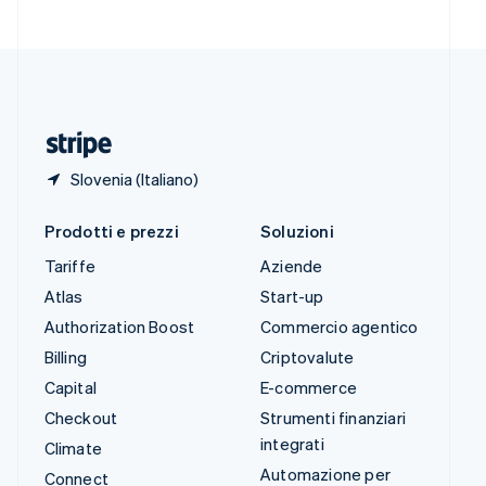
Svizzera
Deutsch
Français
Italiano
English
Thailandia
ไทย
English
Ungheria
English
Slovenia (Italiano)
Prodotti e prezzi
Soluzioni
Tariffe
Aziende
Atlas
Start-up
Authorization Boost
Commercio agentico
Billing
Criptovalute
Capital
E-commerce
Checkout
Strumenti finanziari
integrati
Climate
Automazione per
Connect