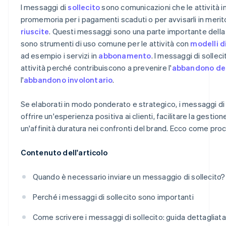
I messaggi di
sollecito
sono comunicazioni che le attività in
Passaggio 6: registrazione della corrispondenza
Fermezza senza forza
promemoria per i pagamenti scaduti o per avvisarli in merit
riuscite
. Questi messaggi sono una parte importante della 
Passaggio 7: considerazioni legali
Ottimizzazione basata sui dati
sono strumenti di uso comune per le attività con
modelli d
Passaggio 8: offerta di soluzioni di pagamento
Suggerimenti per la personalizzazione
ad esempio i servizi in
abbonamento
. I messaggi di sollec
attività perché contribuiscono a prevenire l'
abbandono dei 
Passaggio 9: avviso finale
Best practice aggiuntive
l'
abbandono involontario
.
Passaggio 10: valutazione e adattamento
Se elaborati in modo ponderato e strategico, i messaggi di
offrire un'esperienza positiva ai clienti, facilitare la gestion
un'affinità duratura nei confronti del brand. Ecco come pro
Contenuto dell'articolo
Quando è necessario inviare un messaggio di sollecito?
Perché i messaggi di sollecito sono importanti
Come scrivere i messaggi di sollecito: guida dettagliata