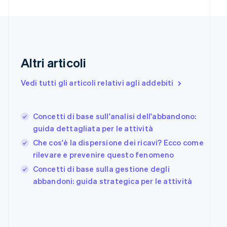
Emirati Arabi Uniti
English
Estonia
English
Finlandia
Altri articoli
English
Svenska
Francia
Vedi tutti gli articoli relativi agli addebiti
Français
English
Germania
Deutsch
English
Giappone
Concetti di base sull'analisi dell'abbandono:
日本語
English
guida dettagliata per le attività
Gibilterra
Che cos'è la dispersione dei ricavi? Ecco come
English
rilevare e prevenire questo fenomeno
Grecia
English
Concetti di base sulla gestione degli
India
abbandoni: guida strategica per le attività
English
Irlanda
English
Italia
Italiano
English