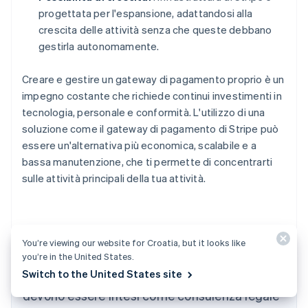
progettata per l'espansione, adattandosi alla
crescita delle attività senza che queste debbano
gestirla autonomamente.
Creare e gestire un gateway di pagamento proprio è un
impegno costante che richiede continui investimenti in
tecnologia, personale e conformità. L'utilizzo di una
soluzione come il gateway di pagamento di Stripe può
essere un'alternativa più economica, scalabile e a
bassa manutenzione, che ti permette di concentrarti
sulle attività principali della tua attività.
Australia
English
Austria
You’re viewing our website for Croatia, but it looks like
Deutsch
English
I contenuti di questo articolo hanno uno scopo
you’re in the United States.
Belgio
Switch to the United States site
puramente informativo e formativo e non
Nederlands
Français
Deutsch
English
Brasile
devono essere intesi come consulenza legale
Português
English