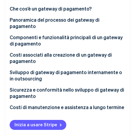
Scopri cosa ti aspetta
Che cos’è un gateway di pagamento?
Radar
Ecosistema
Prevenzione delle frodi
Panoramica del processo dei gateway di
pagamento
Partner
Atlas
Stripe App Marketplace
Costituzione di start-up
Componenti e funzionalità principali di un gateway
Climate
di pagamento
Rimozione del carbonio
Funzionalità di sicurezza
Costi associati alla creazione di un gateway di
Identity
pagamento
Verifica online dell'identità
Caratteristiche funzionali
Sviluppo di gateway di pagamento internamente o
in outsourcing
Sviluppo interno
Sicurezza e conformità nello sviluppo di gateway di
pagamento
Stripe Sessions 2026
Sviluppo in outsourcing
Scopri come Stripe sta costruendo l'infrastruttura economi
Costi di manutenzione e assistenza a lungo termine
Guarda ora
Inizia a usare Stripe