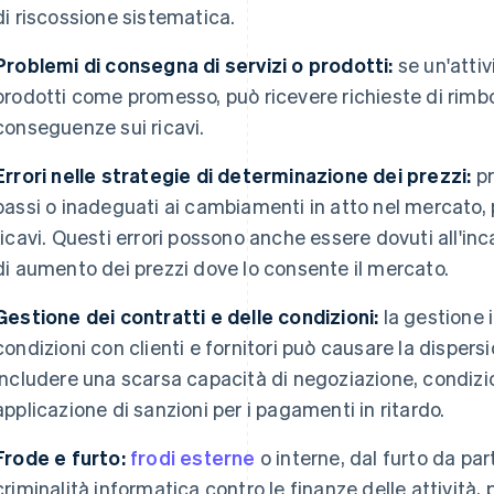
di riscossione sistematica.
Problemi di consegna di servizi o prodotti:
se un'attiv
prodotti come promesso, può ricevere richieste di rimbo
conseguenze sui ricavi.
Errori nelle strategie di determinazione dei prezzi:
pr
bassi o inadeguati ai cambiamenti in atto nel mercato, 
ricavi. Questi errori possono anche essere dovuti all'inc
di aumento dei prezzi dove lo consente il mercato.
Gestione dei contratti e delle condizioni:
la gestione 
condizioni con clienti e fornitori può causare la dispersi
includere una scarsa capacità di negoziazione, condizi
applicazione di sanzioni per i pagamenti in ritardo.
Frode e furto:
frodi esterne
o interne, dal furto da par
criminalità informatica contro le finanze delle attività,