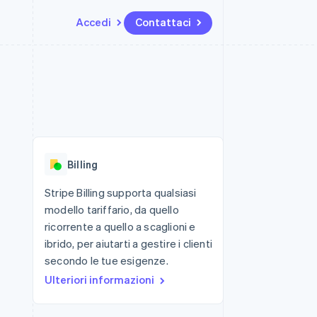
Accedi
Contattaci
Risorse
Ecosistema
Recapiti
me e marketplace
Altro
Integrazioni app
Partner
Contattaci
Product roadmap
ns
Esempi di codice
Stripe App Marketplace
Diventa nostro partner
Scopri cosa ti aspetta
 piattaforme
Blog per sviluppatori
 platforms
ibero
Stato dell'API
Radar
ari integrati
Prevenzione delle frodi
Billing
 fisiche
Atlas
Costituzione di start-up
Stripe Billing supporta qualsiasi
modello tariffario, da quello
Climate
Rimozione del carbonio
ricorrente a quello a scaglioni e
ibrido, per aiutarti a gestire i clienti
Identity
Verifica online dell'identità
secondo le tue esigenze.
Ulteriori informazioni