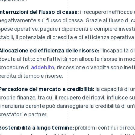
Interruzioni del flusso di cassa:
il recupero inefficace d
negativamente sul flusso di cassa. Grazie al flusso di ca
spese operative, pagare i dipendenti e compiere investim
stabili, il potenziale di crescita e di efficienza operativa 
Allocazione ed efficienza delle risorse:
l'incapacità di
dovuta al fatto che l'attività non alloca le risorse in mo
procedure di
addebito
, riscossione o vendita sono inef
perdita di tempo e risorse.
Percezione del mercato e credibilità:
la capacità di un
proprie finanze, tra cui il recupero dei ricavi, influisce
finanziaria carente può danneggiare la credibilità di un'a
prestatori e partner.
Sostenibilità a lungo termine:
problemi continui di rec