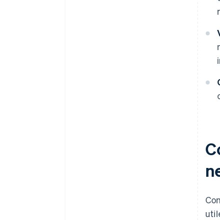
Co
ne
Com
uti