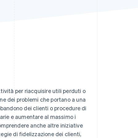
Stripe Sessions 2026
Scopri come Stripe sta
costruendo
l'infrastruttura
economica per l'IA.
Guarda ora
ività per riacquisire utili perduti o
ione dei problemi che portano a una
bbandono dei clienti o procedure di
nziarie e aumentare al massimo i
mprendere anche altre iniziative
egie di fidelizzazione dei clienti,