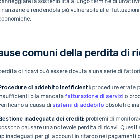
danneggiare la sostenibilità a lungo termine di un'attiv
finanziarie e rendendola più vulnerabile alle fluttuazioni
economiche.
use comuni della perdita di ri
perdita di ricavi può essere dovuta a una serie di fattor
Procedure di addebito inefficienti:
procedure errate 
insufficienti o la mancata
fatturazione di servizi
o prodo
verificano a causa di
sistemi di addebito
obsoleti o in
Gestione inadeguata dei crediti:
problemi di monitora
possono causare una notevole perdita di ricavi. Questi e
up inadeguati per gli account in ritardo nei pagamenti 