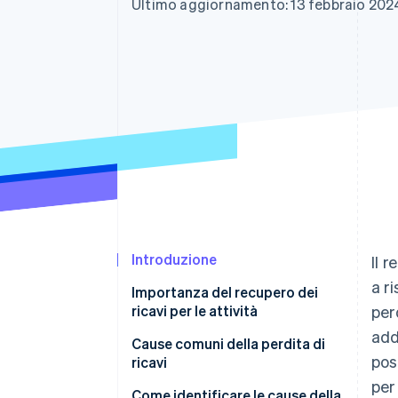
Ultimo aggiornamento: 13 febbraio 202
Link
Pagamento accelerato
Financial Connections
Conti finanziari collegati
Introduzione
Il 
a r
Importanza del recupero dei
ricavi per le attività
per
add
Cause comuni della perdita di
pos
ricavi
per
Come identificare le cause della