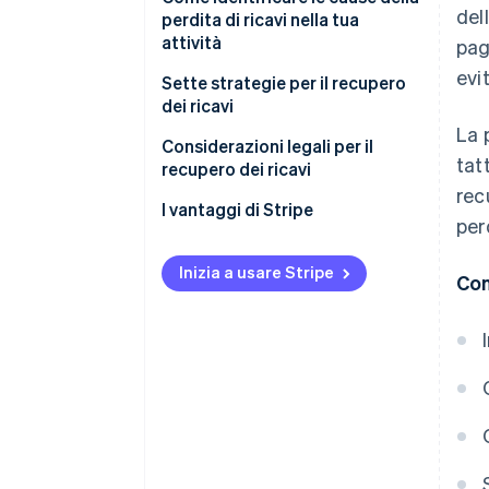
del
perdita di ricavi nella tua
attività
pag
evi
Sette strategie per il recupero
dei ricavi
La 
Miglioramento delle procedure
Considerazioni legali per il
tat
di addebito e riscossione
recupero dei ricavi
rec
Ottimizzazione dei prezzi
I vantaggi di Stripe
per
Semplificazione delle
operazioni
Inizia a usare Stripe
Con
Sistemi di automazione e
gestione dei ricavi
Analisi dei dati e reportistica
Migliore esperienza per i clienti
Solide iniziative di marketing e
comunicazione