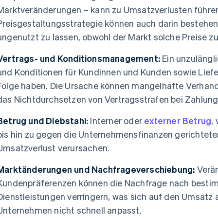
Marktveränderungen – kann zu Umsatzverlusten führen.
Preisgestaltungsstrategie können auch darin bestehe
ungenutzt zu lassen, obwohl der Markt solche Preise zu
Vertrags- und Konditionsmanagement:
Ein unzulängl
und Konditionen für Kundinnen und Kunden sowie Lief
Folge haben. Die Ursache können mangelhafte Verhand
das Nichtdurchsetzen von Vertragsstrafen bei Zahlung
Betrug und Diebstahl:
Interner oder
externer Betrug
,
bis hin zu gegen die Unternehmensfinanzen gerichteter
Umsatzverlust verursachen.
Marktänderungen und Nachfrageverschiebung:
Verän
Kundenpräferenzen können die Nachfrage nach besti
Dienstleistungen verringern, was sich auf den Umsatz 
Unternehmen nicht schnell anpasst.