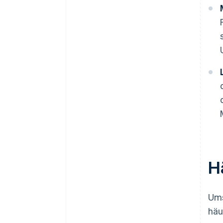
H
Ums
häu