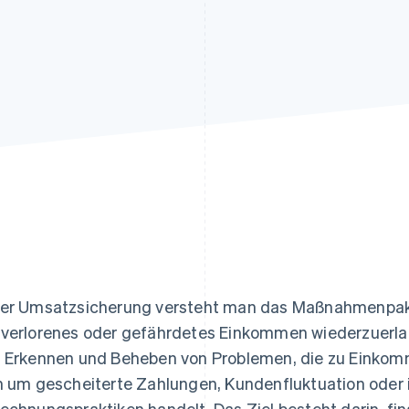
ung
er Umsatzsicherung versteht man das Maßnahmenpaket
verlorenes oder gefährdetes Einkommen wiederzuerlan
 Erkennen und Beheben von Problemen, die zu Einkomm
h um gescheiterte Zahlungen, Kundenfluktuation oder i
echnungspraktiken handelt. Das Ziel besteht darin, fin