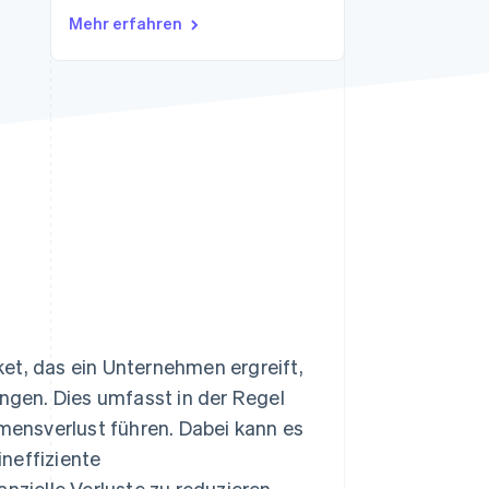
Mehr erfahren
Stripe-Sessions 2026
Erfahren Sie, wie Stripe
Lösungen für die
Wirtschaftsinfrastruktur
für KI aufbaut.
Jetzt ansehen
, das ein Unternehmen ergreift,
gen. Dies umfasst in der Regel
ensverlust führen. Dabei kann es
neffiziente
anzielle Verluste zu reduzieren