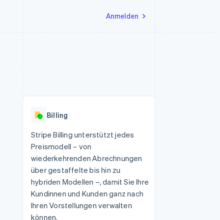
Anmelden
Ressourcen
Ecosystem
Kontakt
nd Marktplätze
Mehr
App-Integrationen
Partner
Sales-Team kontaktieren
Product roadmap
Code-Beispiele
Stripe App-Marktplatz
Partner werden
Ausblick
 Plattformen
Entwickler-Blog
 platforms
eit
API-Status
Radar
Betrugsprävention
eistungen
Billing
Atlas
onen
virtuelle Karten
Start-up-Gründung
Stripe Billing unterstützt jedes
Preismodell – von
Climate
CO₂-Entnahme
wiederkehrenden Abrechnungen
über gestaffelte bis hin zu
Identity
Online-Identitätsprüfung
hybriden Modellen –, damit Sie Ihre
Kundinnen und Kunden ganz nach
Ihren Vorstellungen verwalten
können.