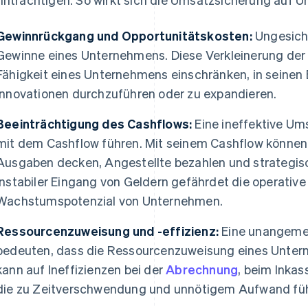
Gewinnrückgang und Opportunitätskosten:
Ungesiche
Gewinne eines Unternehmens. Diese Verkleinerung de
Fähigkeit eines Unternehmens einschränken, in seinen B
Innovationen durchzuführen oder zu expandieren.
Beeinträchtigung des Cashflows:
Eine ineffektive Um
mit dem Cashflow führen. Mit seinem Cashflow können
Ausgaben decken, Angestellte bezahlen und strategisch
instabiler Eingang von Geldern gefährdet die operative
Wachstumspotenzial von Unternehmen.
Ressourcenzuweisung und -effizienz:
Eine unangeme
bedeuten, dass die Ressourcenzuweisung eines Unterne
kann auf Ineffizienzen bei der
Abrechnung
, beim Inkas
die zu Zeitverschwendung und unnötigem Aufwand fü