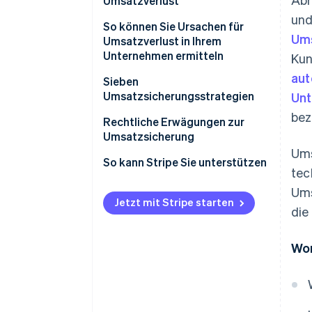
Umsatzverlust
und
So können Sie Ursachen für
Um
Umsatzverlust in Ihrem
Unternehmen ermitteln
Kun
aut
Sieben
Umsatzsicherungsstrategien
Un
bez
Verbesserungen bei
Rechtliche Erwägungen zur
Abrechnung und Inkasso
Umsatzsicherung
Ums
Optimierte Preisgestaltung
So kann Stripe Sie unterstützen
tec
Optimierte Abläufe
Ums
Jetzt mit Stripe starten
die
Automatisierung und
Umsatzmanagementsysteme
Wor
Datenanalyse und Reporting
Bessere Kundenerfahrung
Starkes Marketing und