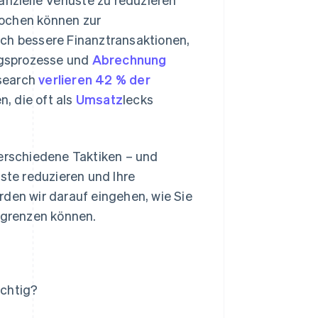
rochen können zur
h bessere Finanztransaktionen,
ngsprozesse und
Abrechnung
esearch
verlieren 42 % der
 die oft als
Umsatz
lecks
verschiedene Taktiken – und
te reduzieren und Ihre
en wir darauf eingehen, wie Sie
egrenzen können.
chtig?