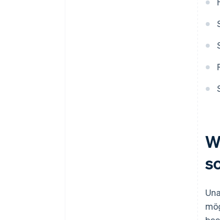
Kundenkontakte
W
s
Una
mög
bee