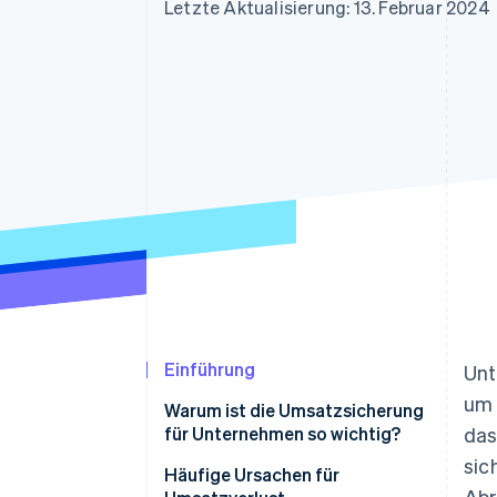
Optimierung der
Datensynchronisier
Letzte Aktualisierung: 13. Februar 2024
Autorisierungsraten
Link
Beschleunigter Bezahlvorgang
Financial Connections
Verbundene Finanzdaten
Einführung
Unt
um 
Warum ist die Umsatzsicherung
für Unternehmen so wichtig?
das
sic
Häufige Ursachen für
Abr