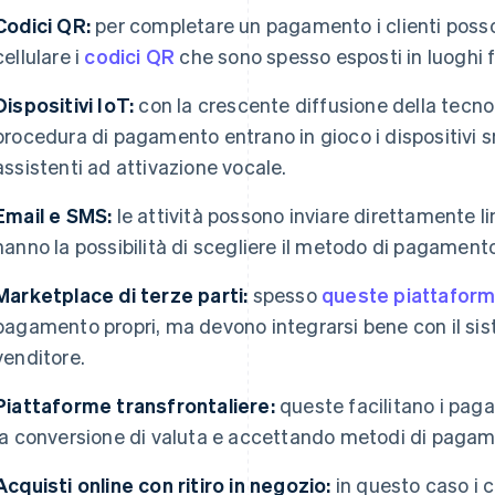
Codici QR:
per completare un pagamento i clienti posso
cellulare i
codici QR
che sono spesso esposti in luoghi fi
Dispositivi IoT:
con la crescente diffusione della tecnol
procedura di pagamento entrano in gioco i dispositivi 
assistenti ad attivazione vocale.
Email e SMS:
le attività possono inviare direttamente li
hanno la possibilità di scegliere il metodo di pagamento
Marketplace di terze parti:
spesso
queste piattafor
pagamento propri, ma devono integrarsi bene con il si
venditore.
Piattaforme transfrontaliere:
queste facilitano i pag
la conversione di valuta e accettando metodi di pagame
Acquisti online con ritiro in negozio:
in questo caso i cl