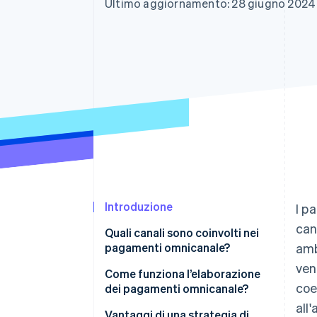
Ultimo aggiornamento: 28 giugno 2024
Link
Pagamento accelerato
Financial Connections
Conti finanziari collegati
Introduzione
I p
can
Quali canali sono coinvolti nei
pagamenti omnicanale?
amb
ven
Come funziona l’elaborazione
coe
dei pagamenti omnicanale?
all
Vantaggi di una strategia di