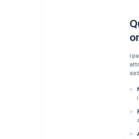
Qu
o
I p
att
sis