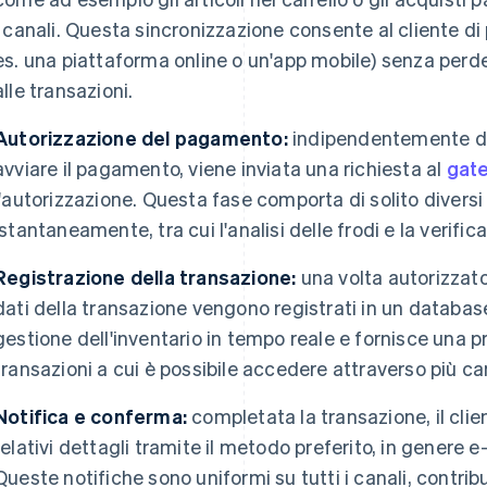
i canali. Questa sincronizzazione consente al cliente di 
es. una piattaforma online o un'app mobile) senza perd
alle transazioni.
Autorizzazione del pagamento:
indipendentemente dal
avviare il pagamento, viene inviata una richiesta al
gat
l'autorizzazione. Questa fase comporta di solito diver
istantaneamente, tra cui l'analisi delle frodi e la verifica
Registrazione della transazione:
una volta autorizzat
dati della transazione vengono registrati in un databas
gestione dell'inventario in tempo reale e fornisce una p
transazioni a cui è possibile accedere attraverso più can
Notifica e conferma:
completata la transazione, il clie
relativi dettagli tramite il metodo preferito, in genere 
Queste notifiche sono uniformi su tutti i canali, contri