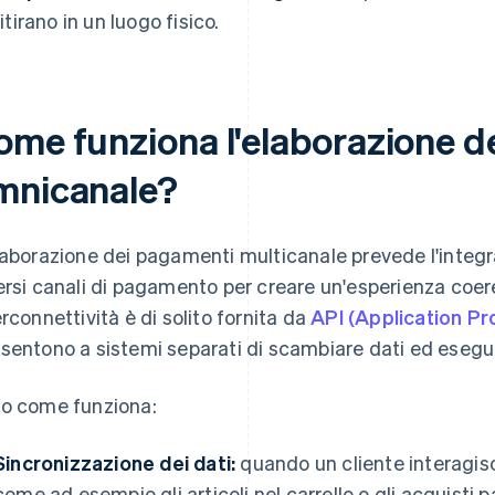
ritirano in un luogo fisico.
ome funziona l'elaborazione d
mnicanale?
laborazione dei pagamenti multicanale prevede l'integra
ersi canali di pagamento per creare un'esperienza coere
erconnettività è di solito fornita da
API (Application P
sentono a sistemi separati di scambiare dati ed eseguir
o come funziona:
Sincronizzazione dei dati:
quando un cliente interagisc
come ad esempio gli articoli nel carrello o gli acquisti 