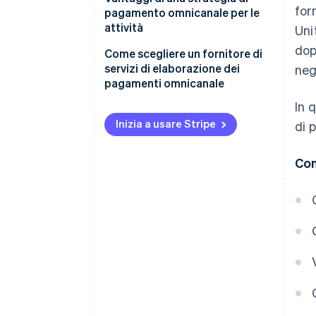
for
pagamento omnicanale per le
attività
Uni
dop
Come scegliere un fornitore di
servizi di elaborazione dei
neg
pagamenti omnicanale
In 
Individua ciò di cui hai bisogno
Inizia a usare Stripe
di 
Fai una ricerca delle opzioni
disponibili
Con
Considera la compatibilità
tecnica
Effettua una fase di test
Fai un’analisi costi-benefici
Finalizza la tua scelta
Monitora le operazioni