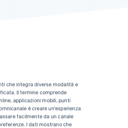
Stripe Sessions 2026
Scopri come Stripe sta
costruendo
l'infrastruttura
economica per l'IA.
Guarda ora
ti che integra diverse modalità e
ificata. Il termine comprende
ine, applicazioni mobili, punti
ti omnicanale è creare un'esperienza
i passare facilmente da un canale
e preferenze. I dati mostrano che