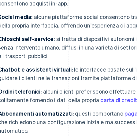
consentono acquisti in-app.
Social media:
alcune piattaforme social consentono tra
della propria interfaccia, offrendo un'esperienza di ac
Chioschi self-service:
si tratta di dispositivi autonomi
senza intervento umano, diffusi in una varietà di settori e
e i trasporti pubblici.
Chatbot e assistenti virtuali:
le interfacce basate sull'
guidare i clienti nelle transazioni tramite piattaforme d
Ordini telefonici:
alcuni clienti preferiscono effettuare
solitamente fornendo i dati della propria
carta di credi
Abbonamenti automatizzati:
questi comportano
paga
che richiedono una configurazione iniziale ma succe
automatico.