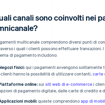
ali canali sono coinvolti nei 
mnicanale?
agamenti multicanale comprendono diversi punti di contat
raverso i quali i clienti possono effettuare transazioni. I
tema di pagamento includono:
Negozi fisici:
qui i pagamenti avvengono solitamente tra
i clienti hanno la possibilità di utilizzare contanti,
carte
Piattaforme online:
sui
siti web di e-commerce
i clie
opzioni di pagamento digitale, dalle carte di credito e 
Applicazioni mobili:
queste comprendono
app di mobi