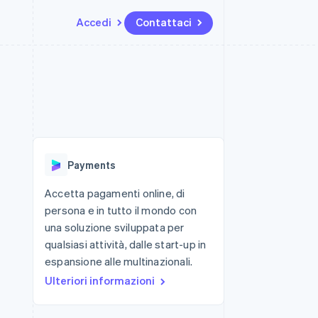
Accedi
Contattaci
Risorse
Ecosistema
Recapiti
me e marketplace
Altro
Integrazioni app
Partner
Contattaci
Product roadmap
ns
Esempi di codice
Stripe App Marketplace
Diventa nostro partner
Scopri cosa ti aspetta
 piattaforme
Blog per sviluppatori
 platforms
ibero
Stato dell'API
Radar
ari integrati
Prevenzione delle frodi
Payments
 fisiche
Atlas
Costituzione di start-up
Accetta pagamenti online, di
persona e in tutto il mondo con
Climate
Rimozione del carbonio
una soluzione sviluppata per
qualsiasi attività, dalle start-up in
Identity
Verifica online dell'identità
espansione alle multinazionali.
Ulteriori informazioni