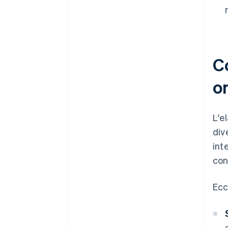
C
o
L'e
div
int
con
Ecc