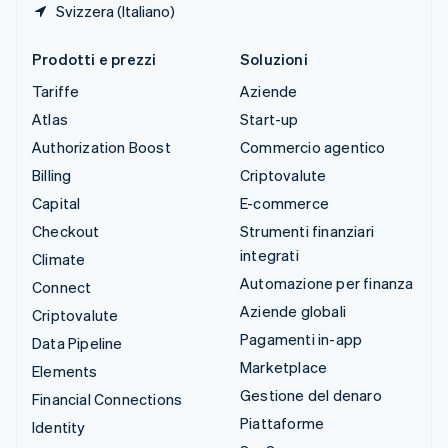
Svizzera (Italiano)
Prodotti e prezzi
Soluzioni
Tariffe
Aziende
Atlas
Start-up
Authorization Boost
Commercio agentico
Billing
Criptovalute
Capital
E-commerce
Checkout
Strumenti finanziari
integrati
Climate
Automazione per finanza
Connect
Aziende globali
Criptovalute
Pagamenti in-app
Data Pipeline
Marketplace
Elements
Gestione del denaro
Financial Connections
Piattaforme
Identity