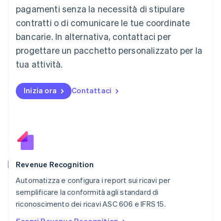
Français
Deutsch
English
pagamenti senza la necessità di stipulare
Malaysia
contratti o di comunicare le tue coordinate
English
简体中文
Malta
bancarie. In alternativa, contattaci per
English
progettare un pacchetto personalizzato per la
Messico
tua attività.
Español
English
Norvegia
English
Inizia ora
Contattaci
Nuova Zelanda
English
Paesi Bassi
Nederlands
English
Polonia
English
Portogallo
Português
English
Revenue Recognition
RAS di Hong Kong, Cina
Automatizza e configura i report sui ricavi per
English
简体中文
semplificare la conformità agli standard di
Regno Unito
English
riconoscimento dei ricavi ASC 606 e IFRS 15.
Repubblica Ceca