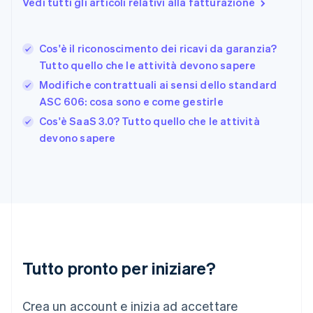
Vedi tutti gli articoli relativi alla fatturazione
Français
English
Germania
Deutsch
English
Cos'è il riconoscimento dei ricavi da garanzia?
Giappone
日本語
English
Tutto quello che le attività devono sapere
Gibilterra
Modifiche contrattuali ai sensi dello standard
English
ASC 606: cosa sono e come gestirle
Grecia
English
Cos'è SaaS 3.0? Tutto quello che le attività
India
devono sapere
English
Irlanda
English
Italia
Italiano
English
Lettonia
English
Liechtenstein
Deutsch
English
Tutto pronto per iniziare?
Lituania
English
Crea un account e inizia ad accettare
Lussemburgo