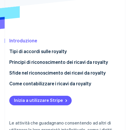
Scopri cosa ti aspetta
Radar
Ecosistema
Prevenzione delle frodi
Partner
Atlas
Stripe App Marketplace
Costituzione di start-up
Introduzione
Climate
Rimozione del carbonio
Tipi di accordi sulle royalty
Identity
Verifica online dell'identità
Principi di riconoscimento dei ricavi da royalty
Sfide nel riconoscimento dei ricavi da royalty
Come contabilizzare i ricavi da royalty
Scenario di esempio
Stripe Sessions 2026
Scopri come Stripe sta costruendo l'infrastruttura economi
Inizia a utilizzare Stripe
Guarda ora
Le attività che guadagnano consentendo ad altri di
utilizzare la loro proprietà intellettuale, come i diritti