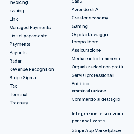
SaaS
Invoicing
Aziende di IA
Issuing
Creator economy
Link
Gaming
Managed Payments
Ospitalità, viaggi e
Link di pagamento
tempo libero
Payments
Assicurazione
Payouts
Media e intrattenimento
Radar
Organizzazioni non profit
Revenue Recognition
Servizi professionali
Stripe Sigma
Pubblica
Tax
amministrazione
Terminal
Commercio al dettaglio
Treasury
Integrazioni e soluzioni
personalizzate
Stripe App Marketplace