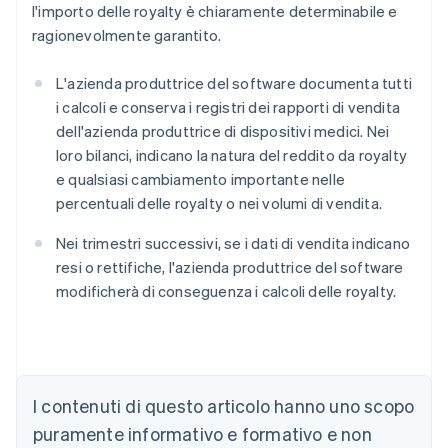
l'importo delle royalty è chiaramente determinabile e
ragionevolmente garantito.
L'azienda produttrice del software documenta tutti
i calcoli e conserva i registri dei rapporti di vendita
dell'azienda produttrice di dispositivi medici. Nei
loro bilanci, indicano la natura del reddito da royalty
e qualsiasi cambiamento importante nelle
percentuali delle royalty o nei volumi di vendita.
Nei trimestri successivi, se i dati di vendita indicano
resi o rettifiche, l'azienda produttrice del software
modificherà di conseguenza i calcoli delle royalty.
Australia
English
Austria
I contenuti di questo articolo hanno uno scopo
Deutsch
English
puramente informativo e formativo e non
Belgio