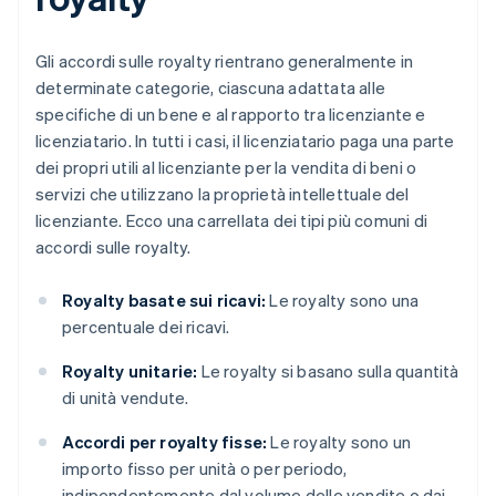
Gli accordi sulle royalty rientrano generalmente in
determinate categorie, ciascuna adattata alle
specifiche di un bene e al rapporto tra licenziante e
licenziatario. In tutti i casi, il licenziatario paga una parte
dei propri utili al licenziante per la vendita di beni o
servizi che utilizzano la proprietà intellettuale del
licenziante. Ecco una carrellata dei tipi più comuni di
accordi sulle royalty.
Royalty basate sui ricavi:
Le royalty sono una
percentuale dei ricavi.
Royalty unitarie:
Le royalty si basano sulla quantità
di unità vendute.
Accordi per royalty fisse:
Le royalty sono un
importo fisso per unità o per periodo,
indipendentemente dal volume delle vendite o dai