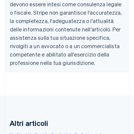
devono essere intesi come consulenza legale
Nederlands
Français
Deutsch
English
Brasile
o fiscale. Stripe non garantisce l'accuratezza,
Português
English
la completezza, l'adeguatezza o l'attualità
Bulgaria
English
delle informazioni contenute nell'articolo. Per
Canada
assistenza sulla tua situazione specifica,
English
Français
Cina continentale
rivolgiti a un avvocato o a un commercialista
简体中文
English
competente e abilitato all'esercizio della
Cipro
professione nella tua giurisdizione.
English
Croazia
English
Italiano
Danimarca
English
Emirati Arabi Uniti
English
Estonia
English
Finlandia
Altri articoli
English
Svenska
Francia