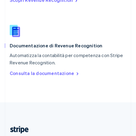
Scopri Revenue Recognition
English
Romania
English
Singapore
English
简体中文
Slovacchia
English
Documentazione di Revenue Recognition
Slovenia
English
Italiano
Automatizza la contabilità per competenza con Stripe
Spagna
Revenue Recognition.
Español
English
Stati Uniti
Consulta la documentazione
English
Español
简体中文
Svezia
Svenska
English
Svizzera
Deutsch
Français
Italiano
English
Thailandia
ไทย
English
Ungheria
English