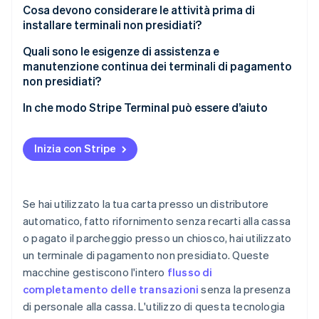
Crittografa tutto dall’inizio
Cosa devono considerare le attività prima di
Chioschi per il checkout e le ordinazioni self-service
installare terminali non presidiati?
Ove possibile, usa solo EMV
Pompe di benzina
Esperienza del cliente
Quali sono le esigenze di assistenza e
Monitora per individuare eventuali manomissioni o
manutenzione continua dei terminali di pagamento
Sportelli bancomat e chioschi finanziari automatici
skimming
Integrazione dei sistemi
non presidiati?
Casi d’uso specifici
Inserimento sicuro del PIN
Metodi di pagamento
Controlli di routine
In che modo Stripe Terminal può essere d’aiuto
Blocca il software
Connettività e infrastruttura
Pulizia e manutenzione
Inizia con Stripe
Monitora in tempo reale
Sicurezza e conformità
Aggiornamenti software:
Mantieni la conformità
Implementazione e assistenza
Monitoraggio remoto
Se hai utilizzato la tua carta presso un distributore
Analisi costi-benefici
Assistenza clienti
automatico, fatto rifornimento senza recarti alla cassa
o pagato il parcheggio presso un chiosco, hai utilizzato
Riparazioni e sostituzioni
un terminale di pagamento non presidiato. Queste
Pianificazione del ciclo di vita
macchine gestiscono l'intero
flusso di
completamento delle transazioni
senza la presenza
Igiene della sicurezza
di personale alla cassa. L'utilizzo di questa tecnologia