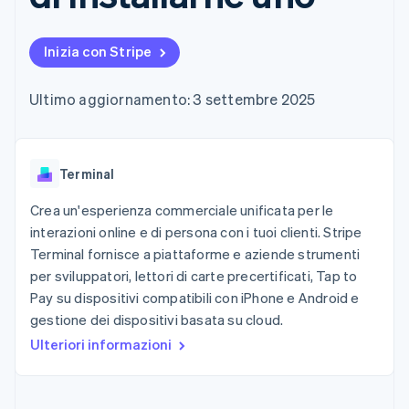
utente
Automazione
Gestione del denaro
Gestire gli
flessibile
Metodi di
della contabilità
Roadmap del prodotto
Piattaforme
abbonamenti
pagamento
Stripe Sigma
Conferenza annuale
SaaS
Offrire addebiti in base
Inizia con Stripe
Accesso a
Report
Sessions
all'utilizzo
oltre 125
personalizzati
Lavora con noi
Emettere carte
Terminal
Data Pipeline
Sala stampa
garantite da stablecoin
Ultimo aggiornamento: 3 settembre 2025
Pagamenti di
Sincronizzazione
Stripe Press
Per settore
persona
dei dati
Esegui il provisioning e
Authorization
gestisci i servizi con gli
Boost
Aziende di IA
agenti
Accettazione
Terminal
Creator economy
Recapiti
ottimizzata
Gaming
Link
Ospitalità, viaggi e
Crea un'esperienza commerciale unificata per le
Contattaci
Pagamento
tempo libero
Diventa nostro partner
interazioni online e di persona con i tuoi clienti. Stripe
Risorse
Assicurazione
accelerato
Terminal fornisce a piattaforme e aziende strumenti
Media e
Financial
intrattenimento
Integrazioni app
per sviluppatori, lettori di carte precertificati, Tap to
Connections
Organizzazioni non
Esempi di codice
Conti finanziari
Pay su dispositivi compatibili con iPhone e Android e
profit
Blog per sviluppatori
collegati
gestione dei dispositivi basata su cloud.
Servizi professionali
Stato dell'API
Pubblica
Ulteriori informazioni
amministrazione
Commercio al dettaglio
Altro
Product roadmap