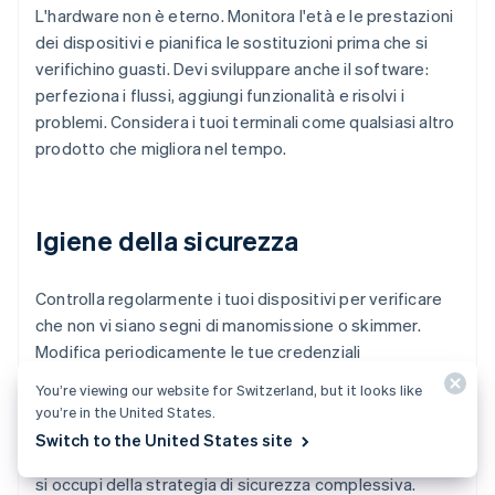
L'hardware non è eterno. Monitora l'età e le prestazioni
dei dispositivi e pianifica le sostituzioni prima che si
verifichino guasti. Devi sviluppare anche il software:
perfeziona i flussi, aggiungi funzionalità e risolvi i
problemi. Considera i tuoi terminali come qualsiasi altro
prodotto che migliora nel tempo.
Igiene della sicurezza
Controlla regolarmente i tuoi dispositivi per verificare
che non vi siano segni di manomissione o skimmer.
Modifica periodicamente le tue credenziali
amministrative e applica gli aggiornamenti di
You’re viewing our website for Switzerland, but it looks like
crittografia più recenti. Se la sicurezza digitale è
you’re in the United States.
gestita dal tuo fornitore, avrai meno responsabilità
Switch to the United States site
pratiche, ma è necessario che qualcuno del personale
si occupi della strategia di sicurezza complessiva.