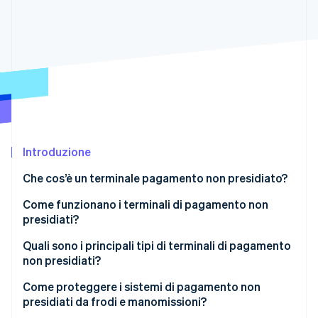
Scopri cosa ti aspetta
Radar
Ecosistema
Prevenzione delle frodi
Partner
Atlas
Stripe App Marketplace
Costituzione di start-up
Climate
Rimozione del carbonio
Identity
Verifica online dell'identità
Introduzione
Che cos’è un terminale pagamento non presidiato?
Come funzionano i terminali di pagamento non
presidiati?
Stripe Sessions 2026
Scopri come Stripe sta costruendo l'infrastruttura economi
Quali sono i principali tipi di terminali di pagamento
Guarda ora
non presidiati?
Distributori automatici
Come proteggere i sistemi di pagamento non
presidiati da frodi e manomissioni?
Chioschi per parcheggi e trasporti