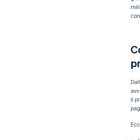
mil
con
C
pr
Dal
avv
il 
pag
Ecc