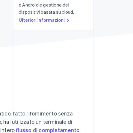
e Android e gestione dei
dispositivi basata su cloud.
Stripe Sessions 2026
Ulteriori informazioni
Scopri come Stripe sta
costruendo
l'infrastruttura
economica per l'IA.
Guarda ora
atico, fatto rifornimento senza
 hai utilizzato un terminale di
'intero
flusso di completamento