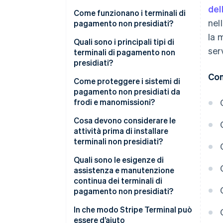
del
Come funzionano i terminali di
nel
pagamento non presidiati?
la 
Quali sono i principali tipi di
ser
terminali di pagamento non
presidiati?
Con
Distributori automatici
Come proteggere i sistemi di
pagamento non presidiati da
Chioschi per parcheggi e
frodi e manomissioni?
trasporti
Crittografa tutto dall’inizio
Cosa devono considerare le
Chioschi per il checkout e le
attività prima di installare
ordinazioni self-service
Ove possibile, usa solo EMV
terminali non presidiati?
Pompe di benzina
Monitora per individuare
Esperienza del cliente
Quali sono le esigenze di
eventuali manomissioni o
assistenza e manutenzione
Sportelli bancomat e chioschi
skimming
Integrazione dei sistemi
continua dei terminali di
finanziari automatici
pagamento non presidiati?
Inserimento sicuro del PIN
Metodi di pagamento
Casi d’uso specifici
Controlli di routine
In che modo Stripe Terminal può
Blocca il software
Connettività e infrastruttura
essere d’aiuto