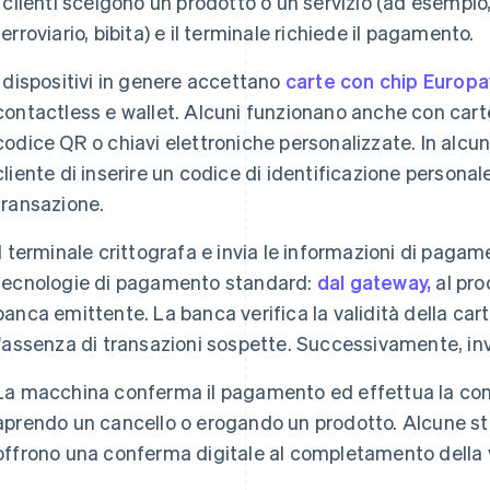
I clienti scelgono un prodotto o un servizio (ad esempio
ferroviario, bibita) e il terminale richiede il pagamento.
I dispositivi in genere accettano
carte con chip Europa
contactless e wallet. Alcuni funzionano anche con ca
codice QR o chiavi elettroniche personalizzate. In alcun
cliente di inserire un codice di identificazione personale
transazione.
Il terminale crittografa e invia le informazioni di pag
tecnologie di pagamento standard:
dal gateway,
al proc
banca emittente. La banca verifica la validità della carta
l'assenza di transazioni sospette. Successivamente, in
La macchina conferma il pagamento ed effettua la con
aprendo un cancello o erogando un prodotto. Alcune st
offrono una conferma digitale al completamento della 