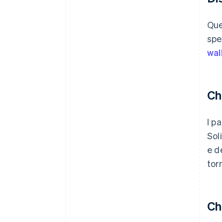
Que
spe
wal
Ch
I p
Sol
e d
tor
Ch