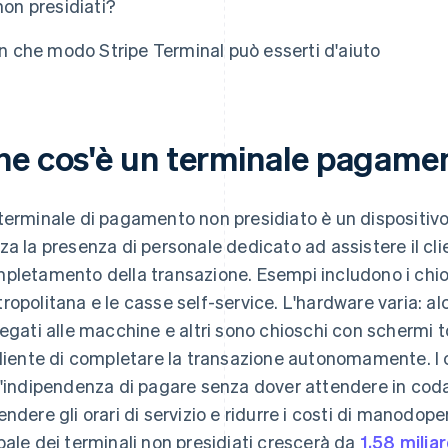
non presidiati?
In che modo Stripe Terminal può esserti d'aiuto
he cos'è un terminale pagamen
terminale di pagamento non presidiato è un dispositi
za la presenza di personale dedicato ad assistere il cl
pletamento della transazione. Esempi includono i chiosc
ropolitana e le casse self-service. L'hardware varia: a
legati alle macchine e altri sono chioschi con schermi
cliente di completare la transazione autonomamente. I cl
l'indipendenza di pagare senza dover attendere in coda
endere gli orari di servizio e ridurre i costi di manodop
bale dei terminali non presidiati crescerà da
1,58 miliar