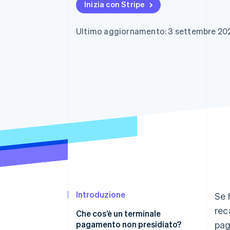
Inizia con Stripe
Link
Pagamento accelerato
Financial Connections
Ultimo aggiornamento: 3 settembre 20
Conti finanziari collegati
Introduzione
Se 
rec
Che cos’è un terminale
pagamento non presidiato?
pag