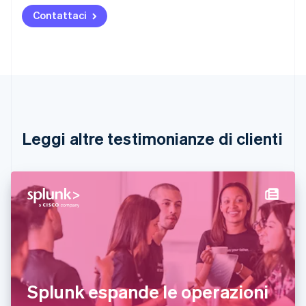
Austria
Contattaci
Deutsch
English
Belgio
Nederlands
Français
Deutsch
English
Brasile
Português
English
Bulgaria
English
Canada
English
Français
Leggi altre testimonianze di clienti
Cina continentale
简体中文
English
Cipro
English
Croazia
English
Italiano
Danimarca
English
Emirati Arabi Uniti
English
Estonia
Splunk espande le operazioni
English