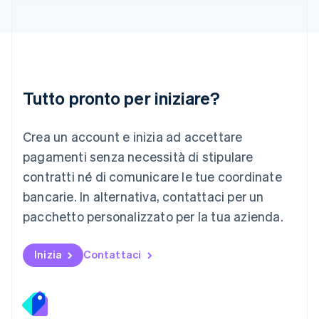
Lituania
English
Lussemburgo
Français
Deutsch
English
Malaysia
English
简体中文
Tutto pronto per iniziare?
Malta
English
Messico
Crea un account e inizia ad accettare
Español
English
Norvegia
pagamenti senza necessità di stipulare
English
contratti né di comunicare le tue coordinate
Nuova Zelanda
bancarie. In alternativa, contattaci per un
English
Paesi Bassi
pacchetto personalizzato per la tua azienda.
Nederlands
English
Polonia
English
Inizia
Contattaci
Portogallo
Português
English
RAS di Hong Kong, Cina
English
简体中文