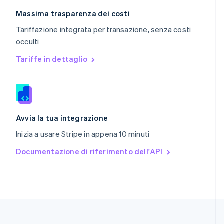
Regno Unito
English
Massima trasparenza dei costi
Repubblica Ceca
Tariffazione integrata per transazione, senza costi
English
occulti
Romania
English
Tariffe in dettaglio
Singapore
English
简体中文
Slovacchia
English
Slovenia
English
Italiano
Avvia la tua integrazione
Spagna
Inizia a usare Stripe in appena 10 minuti
Español
English
Stati Uniti
Documentazione di riferimento dell'API
English
Español
简体中文
Svezia
Svenska
English
Svizzera
Deutsch
Français
Italiano
English
Thailandia
ไทย
English