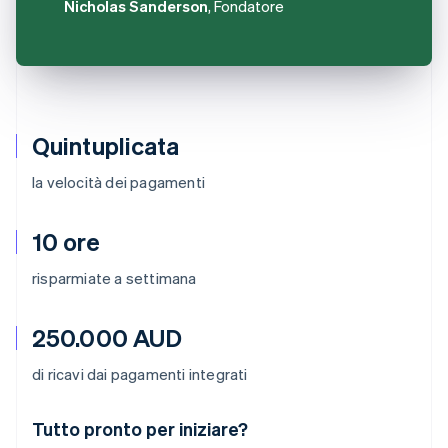
Nicholas Sanderson
, Fondatore
Quintuplicata
la velocità dei pagamenti
10 ore
risparmiate a settimana
250.000 AUD
di ricavi dai pagamenti integrati
Australia
Tutto pronto per iniziare?
English