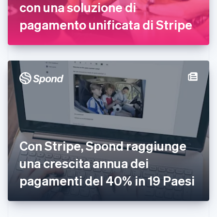
con una soluzione di
Finlandia
English
Svenska
pagamento unificata di Stripe
Francia
Français
English
Germania
Deutsch
English
Giappone
日本語
English
Gibilterra
English
Grecia
English
India
English
Irlanda
Con Stripe, Spond raggiunge
English
una crescita annua dei
Italia
Italiano
English
pagamenti del 40% in 19 Paesi
Lettonia
English
Liechtenstein
Deutsch
English