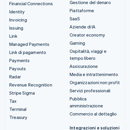
Gestione del denaro
Financial Connections
Piattaforme
Identity
SaaS
Invoicing
Aziende di IA
Issuing
Creator economy
Link
Gaming
Managed Payments
Ospitalità, viaggi e
Link di pagamento
tempo libero
Payments
Assicurazione
Payouts
Media e intrattenimento
Radar
Organizzazioni non profit
Revenue Recognition
Servizi professionali
Stripe Sigma
Pubblica
Tax
amministrazione
Terminal
Commercio al dettaglio
Treasury
Integrazioni e soluzioni