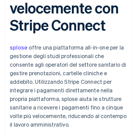
velocemente con
utente
Automazione
Gestione del denaro
Gestire gli
flessibile
Metodi di
della contabilità
Roadmap del prodotto
Piattaforme
abbonamenti
pagamento
Stripe Sigma
Conferenza annuale
SaaS
Offrire addebiti in base
Stripe Connect
Access to 125+
Report
Sessions
all'utilizzo
Terminal
personalizzati
Lavora con noi
Emettere carte
Pagamenti di
Data Pipeline
Sala stampa
garantite da stablecoin
persona
Sincronizzazione
Stripe Press
Per settore
Authorization
dei dati
Esegui il provisioning e
splose
Boost
offre una piattaforma all-in-one per la
gestisci i servizi con gli
Accettazione
Aziende di IA
agenti
gestione degli studi professionali che
ottimizzata
Creator economy
Recapiti
consente agli operatori del settore sanitario di
Link
Gaming
Pagamento
Ospitalità, viaggi e
Contattaci
gestire prenotazioni, cartelle cliniche e
accelerato
tempo libero
Diventa nostro partner
Risorse
Assicurazione
addebito. Utilizzando Stripe Connect per
Financial
Media e
Connections
integrare i pagamenti direttamente nella
intrattenimento
Integrazioni app
Conti finanziari
Organizzazioni non
Esempi di codice
collegati
propria piattaforma, splose aiuta le strutture
profit
Blog per sviluppatori
sanitarie a ricevere i pagamenti fino a cinque
Servizi professionali
Stato dell'API
Pubblica
volte più velocemente, riducendo al contempo
amministrazione
Altro
il lavoro amministrativo.
Commercio al dettaglio
Product roadmap
Scopri cosa ti aspetta