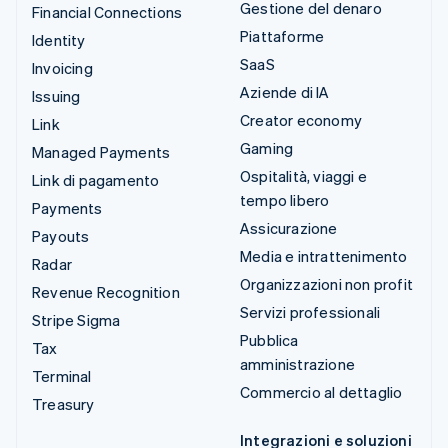
Gestione del denaro
Financial Connections
Piattaforme
Identity
SaaS
Invoicing
Aziende di IA
Issuing
Creator economy
Link
Gaming
Managed Payments
Ospitalità, viaggi e
Link di pagamento
tempo libero
Payments
Assicurazione
Payouts
Media e intrattenimento
Radar
Organizzazioni non profit
Revenue Recognition
Servizi professionali
Stripe Sigma
Pubblica
Tax
amministrazione
Terminal
Commercio al dettaglio
Treasury
Integrazioni e soluzioni