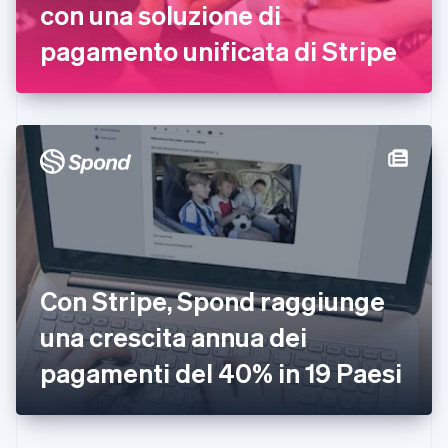
con una soluzione di
Finlandia
English
Svenska
pagamento unificata di Stripe
Francia
Français
English
Germania
Deutsch
English
Giappone
日本語
English
Gibilterra
English
Grecia
English
India
English
Irlanda
Con Stripe, Spond raggiunge
English
una crescita annua dei
Italia
Italiano
English
pagamenti del 40% in 19 Paesi
Lettonia
English
Liechtenstein
Deutsch
English