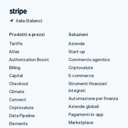
Ungheria
English
Italia (Italiano)
Prodotti e prezzi
Soluzioni
Tariffe
Aziende
Atlas
Start-up
Authorization Boost
Commercio agentico
Billing
Criptovalute
Capital
E-commerce
Checkout
Strumenti finanziari
integrati
Climate
Automazione per finanza
Connect
Aziende globali
Criptovalute
Pagamenti in-app
Data Pipeline
Marketplace
Elements