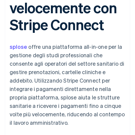
velocemente con
utente
Automazione
Gestione del denaro
Gestire gli
flessibile
Metodi di
della contabilità
Roadmap del prodotto
Piattaforme
abbonamenti
pagamento
Stripe Sigma
Conferenza annuale
SaaS
Offrire addebiti in base
Stripe Connect
Access to 125+
Report
Sessions
all'utilizzo
Terminal
personalizzati
Lavora con noi
Emettere carte
Pagamenti di
Data Pipeline
Sala stampa
garantite da stablecoin
persona
Sincronizzazione
Stripe Press
Per settore
Authorization
dei dati
Esegui il provisioning e
splose
Boost
offre una piattaforma all-in-one per la
gestisci i servizi con gli
Accettazione
Aziende di IA
agenti
gestione degli studi professionali che
ottimizzata
Creator economy
Recapiti
consente agli operatori del settore sanitario di
Link
Gaming
Pagamento
Ospitalità, viaggi e
Contattaci
gestire prenotazioni, cartelle cliniche e
accelerato
tempo libero
Diventa nostro partner
Risorse
Assicurazione
addebito. Utilizzando Stripe Connect per
Financial
Media e
Connections
integrare i pagamenti direttamente nella
intrattenimento
Integrazioni app
Conti finanziari
Organizzazioni non
Esempi di codice
collegati
propria piattaforma, splose aiuta le strutture
profit
Blog per sviluppatori
sanitarie a ricevere i pagamenti fino a cinque
Servizi professionali
Stato dell'API
Pubblica
volte più velocemente, riducendo al contempo
amministrazione
Altro
il lavoro amministrativo.
Commercio al dettaglio
Product roadmap
Scopri cosa ti aspetta