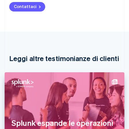
Austria
Contattaci
Deutsch
English
Belgio
Nederlands
Français
Deutsch
English
Brasile
Português
English
Bulgaria
English
Canada
English
Français
Leggi altre testimonianze di clienti
Cina continentale
简体中文
English
Cipro
English
Croazia
English
Italiano
Danimarca
English
Emirati Arabi Uniti
English
Estonia
Splunk espande le operazioni
English