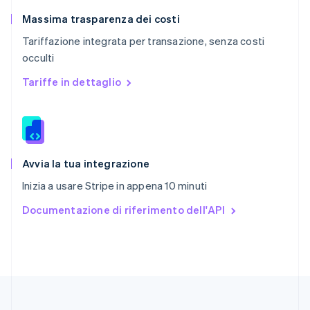
Regno Unito
English
Massima trasparenza dei costi
Repubblica Ceca
Tariffazione integrata per transazione, senza costi
English
occulti
Romania
English
Tariffe in dettaglio
Singapore
English
简体中文
Slovacchia
English
Slovenia
English
Italiano
Avvia la tua integrazione
Spagna
Inizia a usare Stripe in appena 10 minuti
Español
English
Stati Uniti
Documentazione di riferimento dell'API
English
Español
简体中文
Svezia
Svenska
English
Svizzera
Deutsch
Français
Italiano
English
Thailandia
ไทย
English