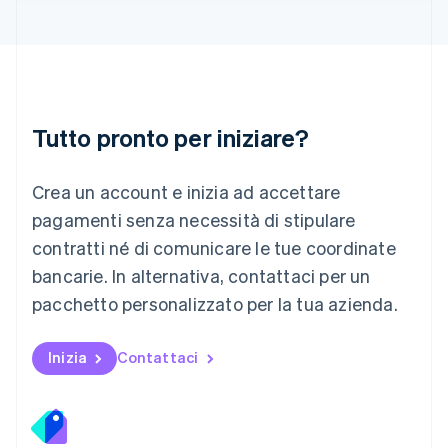
Lituania
English
Lussemburgo
Français
Deutsch
English
Malaysia
English
简体中文
Tutto pronto per iniziare?
Malta
English
Messico
Crea un account e inizia ad accettare
Español
English
Norvegia
pagamenti senza necessità di stipulare
English
contratti né di comunicare le tue coordinate
Nuova Zelanda
bancarie. In alternativa, contattaci per un
English
Paesi Bassi
pacchetto personalizzato per la tua azienda.
Nederlands
English
Polonia
English
Inizia
Contattaci
Portogallo
Português
English
RAS di Hong Kong, Cina
English
简体中文