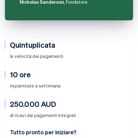
Nicholas Sanderson
, Fondatore
Quintuplicata
la velocità dei pagamenti
10 ore
risparmiate a settimana
250.000 AUD
di ricavi dai pagamenti integrati
Australia
Tutto pronto per iniziare?
English