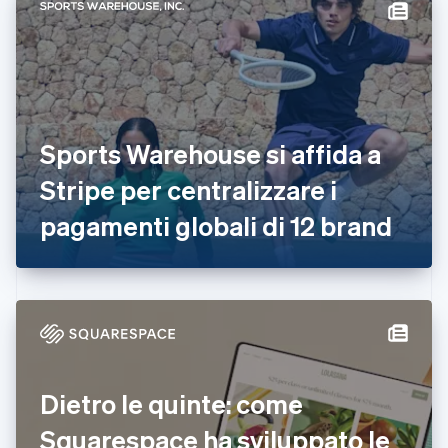
Croazia
English
Italiano
Danimarca
English
Emirati Arabi Uniti
English
Estonia
Sports Warehouse si affida a
English
Stripe per centralizzare i
Finlandia
English
Svenska
pagamenti globali di 12 brand
Francia
Français
English
Germania
Deutsch
English
Giappone
日本語
English
Gibilterra
English
Grecia
Dietro le quinte: come
English
India
Squarespace ha sviluppato le
English