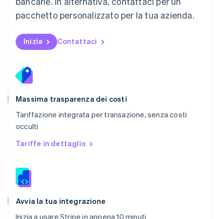
bancarie. In alternativa, contattaci per un
Paesi Bassi
pacchetto personalizzato per la tua azienda.
Nederlands
English
Polonia
English
Inizia
Contattaci
Portogallo
Português
English
RAS di Hong Kong, Cina
English
简体中文
Regno Unito
English
Massima trasparenza dei costi
Repubblica Ceca
Tariffazione integrata per transazione, senza costi
English
occulti
Romania
English
Tariffe in dettaglio
Singapore
English
简体中文
Slovacchia
English
Slovenia
English
Italiano
Avvia la tua integrazione
Spagna
Inizia a usare Stripe in appena 10 minuti
Español
English