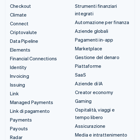
Checkout
Strumenti finanziari
integrati
Climate
Automazione per finanza
Connect
Aziende globali
Criptovalute
Pagamenti in-app
Data Pipeline
Marketplace
Elements
Gestione del denaro
Financial Connections
Piattaforme
Identity
SaaS
Invoicing
Aziende di IA
Issuing
Creator economy
Link
Gaming
Managed Payments
Ospitalità, viaggi e
Link di pagamento
tempo libero
Payments
Assicurazione
Payouts
Media e intrattenimento
Radar