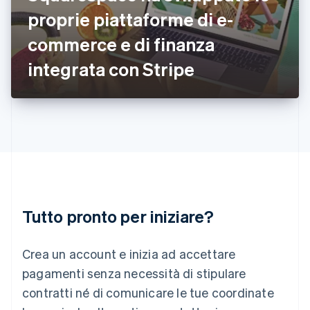
Irlanda
proprie piattaforme di e-
English
commerce e di finanza
Italia
Italiano
English
integrata con Stripe
Lettonia
English
Liechtenstein
Deutsch
English
Lituania
English
Lussemburgo
Français
Deutsch
English
Malaysia
English
简体中文
Tutto pronto per iniziare?
Malta
English
Messico
Crea un account e inizia ad accettare
Español
English
Norvegia
pagamenti senza necessità di stipulare
English
contratti né di comunicare le tue coordinate
Nuova Zelanda
English