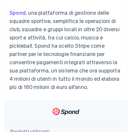
utente
Automazione
Gestione del denaro
Gestire gli
flessibile
Metodi di
della contabilità
Roadmap del prodotto
Piattaforme
abbonamenti
Spond
, una piattaforma di gestione delle
pagamento
Stripe Sigma
Conferenza annuale
SaaS
Offrire addebiti in base
Accesso a
Report
Sessions
squadre sportive, semplifica le operazioni di
all'utilizzo
oltre 125
personalizzati
Lavora con noi
Emettere carte
club, squadre e gruppi locali in oltre 20 diversi
Terminal
Data Pipeline
Sala stampa
garantite da stablecoin
Pagamenti di
Sincronizzazione
Stripe Press
sport e attività, tra cui calcio, musica e
Per settore
persona
dei dati
Esegui il provisioning e
pickleball. Spond ha scelto Stripe come
Authorization
gestisci i servizi con gli
Boost
Aziende di IA
agenti
partner per le tecnologie finanziarie per
Accettazione
Creator economy
Recapiti
consentire pagamenti integrati attraverso la
ottimizzata
Gaming
Link
Ospitalità, viaggi e
Contattaci
sua piattaforma, un sistema che ora supporta
Pagamento
tempo libero
Diventa nostro partner
Risorse
Assicurazione
4 milioni di utenti in tutto il mondo ed elabora
accelerato
Media e
Financial
più di 160 milioni di euro all'anno.
intrattenimento
Integrazioni app
Connections
Organizzazioni non
Esempi di codice
Conti finanziari
profit
Blog per sviluppatori
collegati
Servizi professionali
Stato dell'API
Pubblica
amministrazione
Commercio al dettaglio
Altro
Product roadmap
Prodotti utilizzati