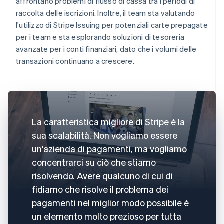
affrontano problemi di flusso di cassa tra i periodi di
raccolta delle iscrizioni. Inoltre, il team sta valutando
l'utilizzo di Stripe Issuing per potenziali carte prepagate
per i team e sta esplorando soluzioni di tesoreria
avanzate per i conti finanziari, dato che i volumi delle
transazioni continuano a crescere.
La caratteristica migliore di Stripe è la
sua scalabilità. Non vogliamo essere
un'azienda di pagamenti, ma vogliamo
concentrarci su ciò che stiamo
risolvendo. Avere qualcuno di cui di
fidiamo che risolve il problema dei
pagamenti nel miglior modo possibile è
un elemento molto prezioso per tutta