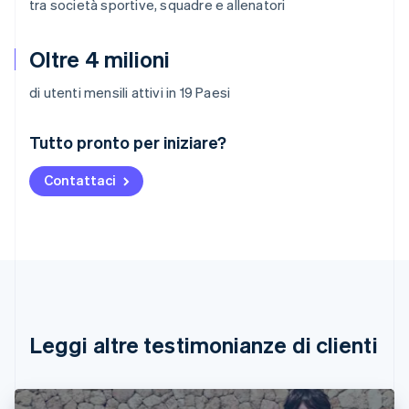
tra società sportive, squadre e allenatori
Oltre 4 milioni
di utenti mensili attivi in 19 Paesi
Australia
Tutto pronto per iniziare?
English
Austria
Contattaci
Deutsch
English
Belgio
Nederlands
Français
Deutsch
English
Brasile
Português
English
Bulgaria
English
Canada
English
Français
Leggi altre testimonianze di clienti
Cina continentale
简体中文
English
Cipro
English