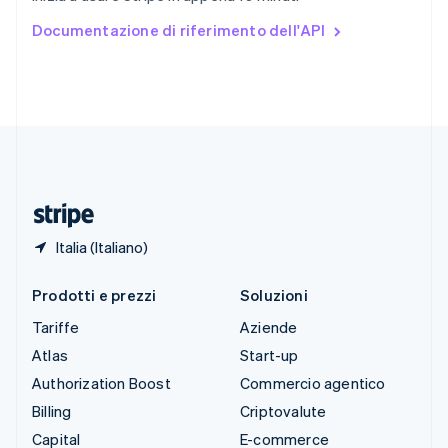
Stati Uniti
Documentazione di riferimento dell'API
English
Español
简体中文
Svezia
Svenska
English
Svizzera
Deutsch
Français
Italiano
English
Thailandia
ไทย
English
Ungheria
English
Italia (Italiano)
Prodotti e prezzi
Soluzioni
Tariffe
Aziende
Atlas
Start-up
Authorization Boost
Commercio agentico
Billing
Criptovalute
Capital
E-commerce