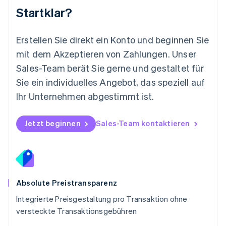
Nederlands
English
Startklar?
Norwegen
English
Österreich
Erstellen Sie direkt ein Konto und beginnen Sie
Deutsch
English
mit dem Akzeptieren von Zahlungen. Unser
Polen
Sales-Team berät Sie gerne und gestaltet für
English
Portugal
Sie ein individuelles Angebot, das speziell auf
Português
English
Ihr Unternehmen abgestimmt ist.
Rumänien
English
Schweden
Jetzt beginnen
Sales-Team kontaktieren
Svenska
English
Schweiz
Deutsch
Français
Italiano
English
Singapur
English
简体中文
Slowakei
Absolute Preistransparenz
English
Integrierte Preisgestaltung pro Transaktion ohne
Slowenien
versteckte Transaktionsgebühren
English
Italiano
Sonderverwaltungsregion Hongkong,