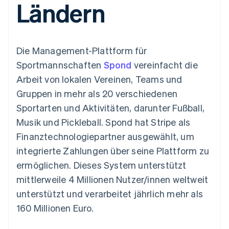
Ländern
Data Pipeline
Geldmanagement
Marktplatz auf
Zugriff auf mehr als
Datensynchronisierung
Produkt-Roadmap
Plattformen
Grundlagen der
125
Stripe Sessions
SaaS
Abonnementverwaltung
Terminal
Karriere
Zahlungen vor Ort
Newsroom
So setzen Sie
Die Management-Plattform für
Authorization
Stripe Press
nutzungsbasierte
Boost
Abrechnung um
Sportmannschaften
Spond
vereinfacht die
Nach Branche
Optimierung der
Stablecoin-gestützte
Arbeit von lokalen Vereinen, Teams und
Autorisierungsraten
Karten ausgeben: So
Link
KI-Unternehmen
Kontakt
geht´s
Gruppen in mehr als 20 verschiedenen
Beschleunigter
Creator Economy
Bereitstellung und
Sportarten und Aktivitäten, darunter Fußball,
Bezahlvorgang
Gaming
Verwaltung von
Sales-Team
Financial
Bewirtung, Reisen und
Diensten mit Agenten
kontaktieren
Musik und Pickleball. Spond hat Stripe als
Connections
Freizeit
Partner werden
Verbundene
Versicherungen
Finanztechnologiepartner ausgewählt, um
Medien und
Finanzdaten
integrierte Zahlungen über seine Plattform zu
Unterhaltung
Ressourcen
Gemeinnützige
ermöglichen. Dieses System unterstützt
Organisationen
mittlerweile 4 Millionen Nutzer/innen weltweit
Fachdienstleistungen
App-Integrationen
Mehr
Öffentlicher Sektor
Code-Beispiele
unterstützt und verarbeitet jährlich mehr als
Product roadmap
Einzelhandel
Entwickler-Blog
160 Millionen Euro.
Ausblick
API-Status
Radar