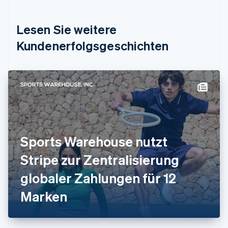
English
Deutschland
Lesen Sie weitere
Deutsch
English
Estland
Kundenerfolgsgeschichten
English
Festlandchina
简体中文
English
Finnland
English
Svenska
Frankreich
Français
English
Gibraltar
English
Sports Warehouse nutzt
Griechenland
English
Stripe zur Zentralisierung
Indien
globaler Zahlungen für 12
English
Irland
Marken
English
Italien
Italiano
English
Japan