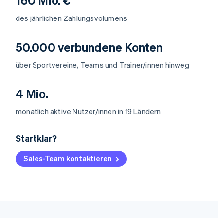
160 Mio. €
des jährlichen Zahlungsvolumens
50.000 verbundene Konten
über Sportvereine, Teams und Trainer/innen hinweg
4 Mio.
monatlich aktive Nutzer/innen in 19 Ländern
Startklar?
Australien
English
Belgien
Sales-Team kontaktieren
Nederlands
Français
Deutsch
English
Brasilien
Português
English
Bulgarien
English
Dänemark