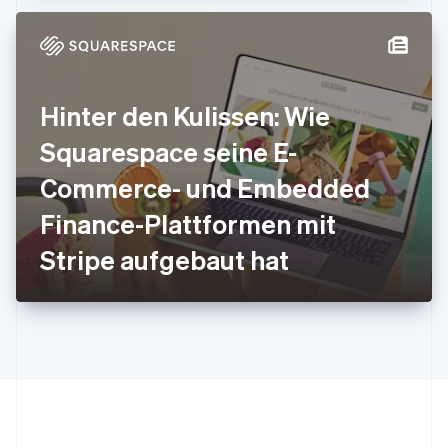
日本語
English
Kanada
English
Français
Kroatien
English
Italiano
Hinter den Kulissen: Wie
Lettland
English
Squarespace seine E-
Liechtenstein
Deutsch
English
Commerce- und Embedded
Litauen
Finance-Plattformen mit
English
Luxemburg
Stripe aufgebaut hat
Français
Deutsch
English
Malaysia
English
简体中文
Malta
English
Mexiko
Español
English
Neuseeland
English
Niederlande