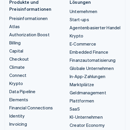
Produkte und
Lösungen
Preisinformationen
Unternehmen
Preisinformationen
Start-ups
Atlas
Agentenbasierter Handel
Authorization Boost
Krypto
Billing
E-Commerce
Capital
Embedded Finance
Checkout
Finanzautomatisierung
Climate
Globale Unternehmen
Connect
In-App-Zahlungen
Krypto
Marktplätze
Data Pipeline
Geldmanagement
Elements
Plattformen
Financial Connections
SaaS
Identity
KI-Unternehmen
Invoicing
Creator Economy