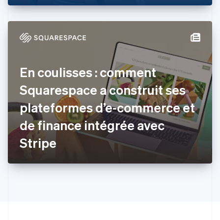
English
États-Unis
English
Español
简体中文
Finlande
English
Svenska
France
En coulisses : comment
Français
English
Gibraltar
Squarespace a construit ses
English
Grèce
plateformes d’e-commerce et
English
Hongrie
de finance intégrée avec
English
Inde
Stripe
English
Irlande
English
Italie
Italiano
English
Japon
日本語
English
Lettonie