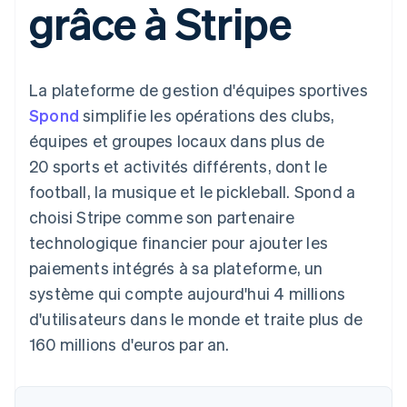
grâce à Stripe
UI flexibles
Recognition
cryptomonnaie
l’application
Gérer des
Moyens de
Comptabilité
Entreprise
intégrables
Marketplaces
abonnements
paiement
automatisée
Gestion financière
Proposer une
Accès à plus
Stripe Sigma
Roadmap produit
Plateformes
facturation à l'usage
de 125
Rapports
Sessions : conférence
SaaS
Émettre des cartes
La plateforme de gestion d'équipes sportives
Terminal
personnalisés
annuelle
bancaires adossées à
Paiements en
Data Pipeline
Carrières
des stablecoins
Spond
simplifie les opérations des clubs,
personne
Synchronisation
Communiqués de
Fournir et gérer des
équipes et groupes locaux dans plus de
Authorization
des données
presse
services avec des
Par secteur
Boost
Stripe Press
agents
20 sports et activités différents, dont le
Acceptation
football, la musique et le pickleball. Spond a
optimisée
Entreprises d'IA
Link
Économie des
choisi Stripe comme son partenaire
Paiements
créateurs
Contact
Ressources
Jeux
technologique financier pour ajouter les
accélérés
Hôtellerie, voyages et
Financial
Contacter notre équipe
paiements intégrés à sa plateforme, un
loisirs
Intégrations
Connections
Assurance
d'applications
Comptes
système qui compte aujourd'hui 4 millions
Devenir partenaire
Médias et
Exemples de code
financiers
d'utilisateurs dans le monde et traite plus de
divertissements
Blog des développeurs
associés
Organisations à but
160 millions d'euros par an.
non lucratif
État de l'API
Services aux
Plus
entreprises
Product roadmap
Secteur public