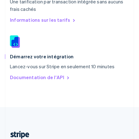
Une tarification par transaction intégrée sans aucuns
Português
English
frais cachés
R.A.S. de Hong Kong, Chine
English
简体中文
Informations sur les tarifs
République tchèque
English
Roumanie
English
Royaume-Uni
English
Démarrez votre intégration
Singapour
Lancez-vous sur Stripe en seulement 10 minutes
English
简体中文
Slovaquie
Documentation de l'API
English
Slovénie
English
Italiano
Suède
Svenska
English
Suisse
Deutsch
Français
Italiano
English
Thaïlande
ไทย
English