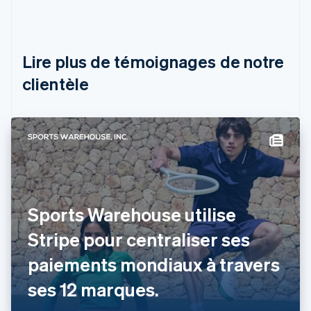
Deutsch
English
Belgique
Nederlands
Français
Deutsch
English
Brésil
Lire plus de témoignages de notre
Português
English
clientèle
Bulgarie
English
Canada
English
Français
Chine continentale
简体中文
English
Chypre
English
Croatie
English
Italiano
Sports Warehouse utilise
Danemark
Stripe pour centraliser ses
English
Émirats arabes unis
paiements mondiaux à travers
English
Espagne
ses 12 marques.
Español
English
Estonie