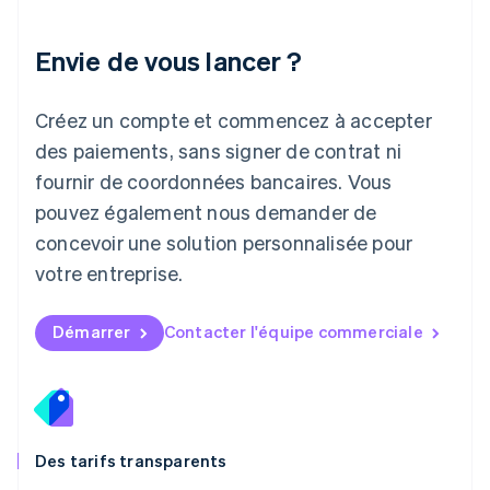
English
Liechtenstein
Envie de vous lancer ?
Deutsch
English
Lituanie
English
Créez un compte et commencez à accepter
Luxembourg
des paiements, sans signer de contrat ni
Français
Deutsch
English
Malaisie
fournir de coordonnées bancaires. Vous
English
简体中文
pouvez également nous demander de
Malte
concevoir une solution personnalisée pour
English
Mexique
votre entreprise.
Español
English
Norvège
English
Démarrer
Contacter l'équipe commerciale
Nouvelle-Zélande
English
Pays-Bas
Nederlands
English
Pologne
English
Des tarifs transparents
Portugal