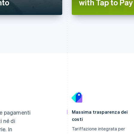
nto
with Tap to Pay
Finlandia
Lussemburgo
English
Svenska
Français
Deutsch
English
re pagamenti
Massima trasparenza dei
Francia
Malaysia
costi
i né di
Français
English
English
简体中文
e. In
Tariffazione integrata per
Germania
Malta