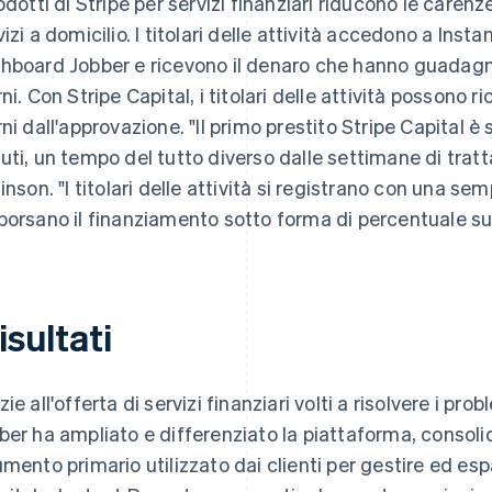
rodotti di Stripe per servizi finanziari riducono le carenze
vizi a domicilio. I titolari delle attività accedono a Ins
hboard Jobber e ricevono il denaro che hanno guadagna
rni. Con Stripe Capital, i titolari delle attività possono 
rni dall'approvazione. "Il primo prestito Stripe Capital è
uti, un tempo del tutto diverso dalle settimane di trat
linson. "I titolari delle attività si registrano con una se
borsano il finanziamento sotto forma di percentuale sul
risultati
ie all'offerta di servizi finanziari volti a risolvere i pro
ber ha ampliato e differenziato la piattaforma, conso
umento primario utilizzato dai clienti per gestire ed espa