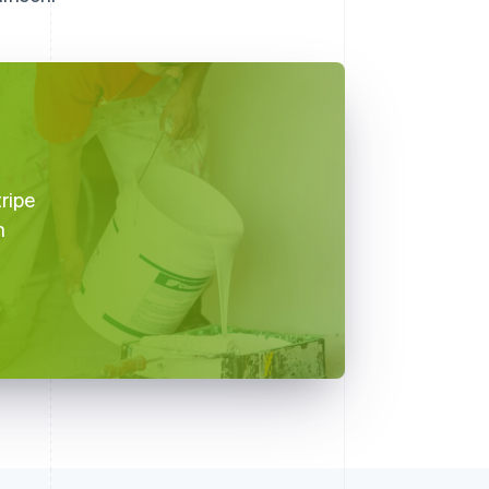
tripe
n