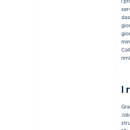
I p
ser
das
gio
gio
min
Col
rim
I 
Graz
Job
str