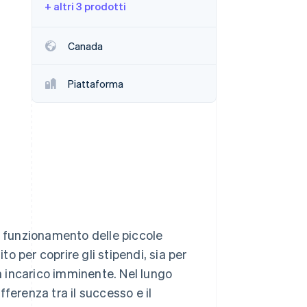
+ altri 3 prodotti
Stripe Sessions 2026
Canada
Scopri come Stripe sta
costruendo
Piattaforma
l'infrastruttura
economica per l'IA.
Guarda ora
n funzionamento delle piccole
to per coprire gli stipendi, sia per
un incarico imminente. Nel lungo
ifferenza tra il successo e il