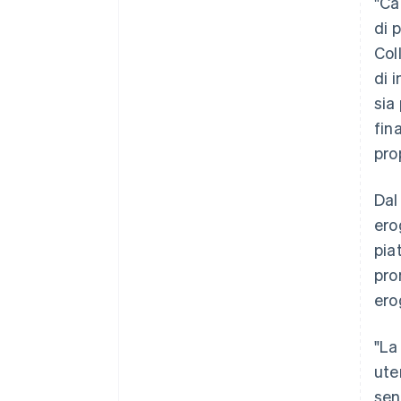
"Ca
di 
Col
di 
sia
fin
pro
Dal
ero
pia
pro
ero
"La
ute
sen