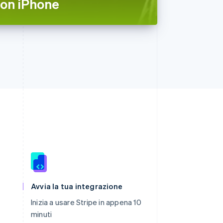
 on iPhone
Romania
English
Avvia la tua integrazione
Singapore
Inizia a usare Stripe in appena 10
English
简体中文
minuti
Slovacchia