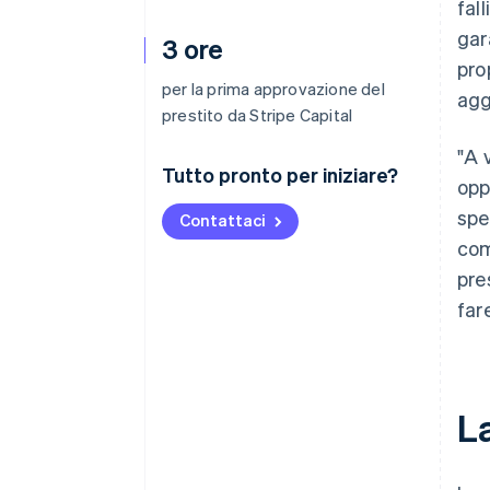
fal
gar
3 ore
pro
per la prima approvazione del
agg
prestito da Stripe Capital
"A 
Tutto pronto per iniziare?
opp
spe
Contattaci
com
pre
far
L