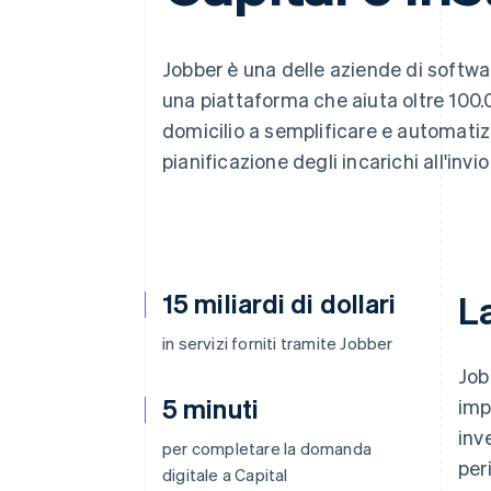
Link
Pagamento accelerato
Financial Connections
Jobber è una delle aziende di softwa
Conti finanziari collegati
una piattaforma che aiuta oltre 100.0
domicilio a semplificare e automatiz
pianificazione degli incarichi all'invio 
15 miliardi di dollari
La
in servizi forniti tramite Jobber
Job
5 minuti
imp
inv
per completare la domanda
per
digitale a Capital