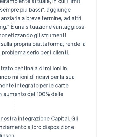
l'ambiente attuale, in cui i limiti
no sempre più bassi", aggiunge
nziaria a breve termine, ad altri
ing." È una situazione vantaggiosa
: monetizzando gli strumenti
à sulla propria piattaforma, rende la
 problema serio per i clienti.
trato centinaia di milioni in
ndo milioni di ricavi per la sua
ente integrato per le carte
un aumento del 100% delle
nostra integrazione Capital. Gli
nziamento a loro disposizione
linson.