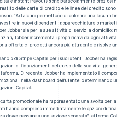
pital e Instant Payouts sono particolarmente preziosi nel
prestito delle carte di credito e le linee del credito so
linson. "Ad alcuni permettono di colmare una lacuna fina
investire in nuovi dipendenti, apparecchiature o market
 per Jobber sia per le sue attività di servizi a domicilio
anziari, Jobber incrementa i propri ricavi da ogni attivit
pria offerta di prodotti ancora più attraente e risolve un
 lancio di Stripe Capital per i suoi utenti, Jobber ha regis
gazioni di finanziamenti nel corso della sua vita, genera
ttaforma. Di recente, Jobber ha implementato il compon
mozionali nella dashboard dell'utente, determinando 
gazioni Capital.
 carta promozionale ha rappresentato una svolta per la 
nti hanno compreso immediatamente le opzioni di fina
za dover passare a una sezione separata", afferma Col