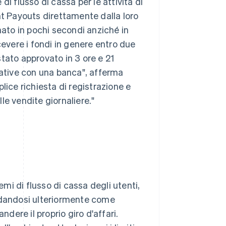
 di flusso di cassa per le attività di
tant Payouts direttamente dalla loro
to in pochi secondi anziché in
ricevere i fondi in genere entro due
 stato approvato in 3 ore e 21
tative con una banca", afferma
mplice richiesta di registrazione e
le vendite giornaliere."
blemi di flusso di cassa degli utenti,
lidandosi ulteriormente come
ndere il proprio giro d'affari.