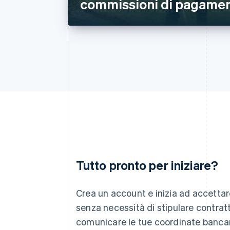
commissioni di pagame
Tutto pronto per iniziare?
Australia
English
Crea un account e inizia ad accetta
Austria
senza necessità di stipulare contratt
Deutsch
English
comunicare le tue coordinate bancari
Belgio