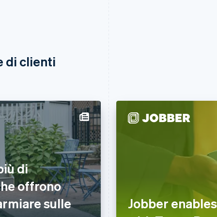
di clienti
iù di
che offrono
parmiare sulle
Jobber enables