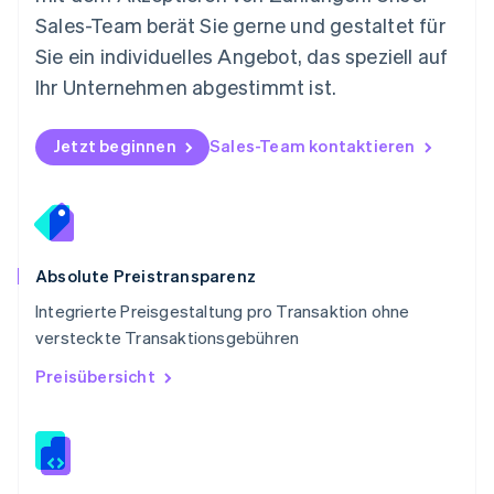
Polen
Sales-Team berät Sie gerne und gestaltet für
English
Portugal
Sie ein individuelles Angebot, das speziell auf
Português
English
Ihr Unternehmen abgestimmt ist.
Rumänien
English
Schweden
Jetzt beginnen
Sales-Team kontaktieren
Svenska
English
Schweiz
Deutsch
Français
Italiano
English
Singapur
English
简体中文
Slowakei
Absolute Preistransparenz
English
Integrierte Preisgestaltung pro Transaktion ohne
Slowenien
versteckte Transaktionsgebühren
English
Italiano
Sonderverwaltungsregion Hongkong,
Preisübersicht
China
English
简体中文
Spanien
Español
English
Thailand