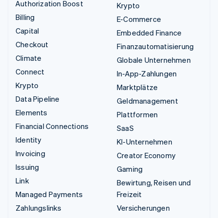
Authorization Boost
Krypto
Billing
E-Commerce
Capital
Embedded Finance
Checkout
Finanzautomatisierung
Climate
Globale Unternehmen
Connect
In-App-Zahlungen
Krypto
Marktplätze
Data Pipeline
Geldmanagement
Elements
Plattformen
Financial Connections
SaaS
Identity
KI-Unternehmen
Invoicing
Creator Economy
Issuing
Gaming
Link
Bewirtung, Reisen und
Managed Payments
Freizeit
Zahlungslinks
Versicherungen