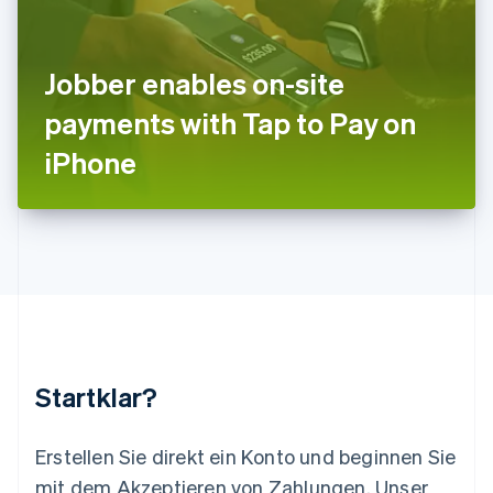
Lettland
English
Liechtenstein
Deutsch
English
Jobber enables on-site
Litauen
payments with Tap to Pay on
English
Luxemburg
iPhone
Français
Deutsch
English
Malaysia
English
简体中文
Malta
English
Mexiko
Español
English
Neuseeland
English
Niederlande
Nederlands
English
Startklar?
Norwegen
English
Österreich
Erstellen Sie direkt ein Konto und beginnen Sie
Deutsch
English
mit dem Akzeptieren von Zahlungen. Unser