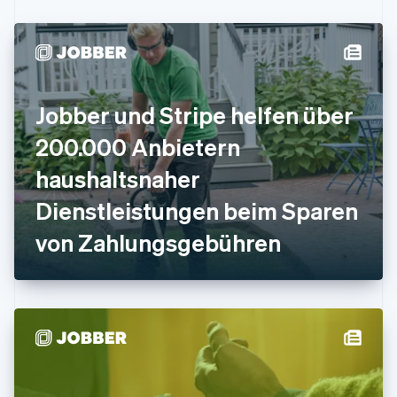
Festlandchina
简体中文
English
Finnland
English
Svenska
Frankreich
Français
English
Jobber und Stripe helfen über
Gibraltar
English
200.000 Anbietern
Griechenland
English
haushaltsnaher
Indien
Dienstleistungen beim Sparen
English
Irland
von Zahlungsgebühren
English
Italien
Italiano
English
Japan
日本語
English
Kanada
English
Français
Kroatien
English
Italiano