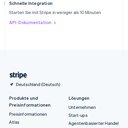
ไทย
English
Schnelle Integration
Tschechische Republik
Starten Sie mit Stripe in weniger als 10 Minuten
English
Ungarn
API-Dokumentation
English
Vereinigte Arabische Emirate
English
Vereinigte Staaten
English
Español
简体中文
Vereinigtes Königreich
English
Zypern
English
Deutschland (Deutsch)
Produkte und
Lösungen
Preisinformationen
Unternehmen
Preisinformationen
Start-ups
Atlas
Agentenbasierter Handel