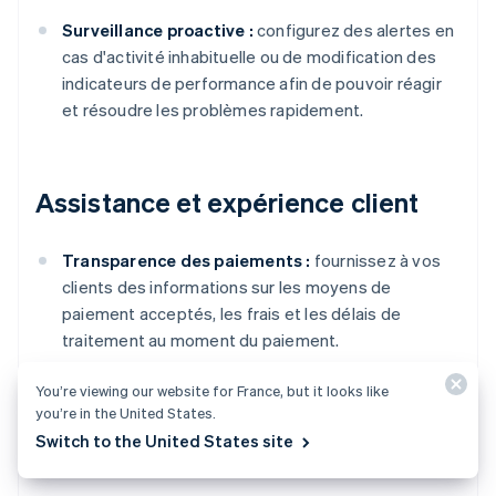
Surveillance proactive :
configurez des alertes en
cas d'activité inhabituelle ou de modification des
indicateurs de performance afin de pouvoir réagir
et résoudre les problèmes rapidement.
Assistance et expérience client
Transparence des paiements :
fournissez à vos
clients des informations sur les moyens de
paiement acceptés, les frais et les délais de
traitement au moment du paiement.
Résolution des problèmes de paiement :
mettez
You’re viewing our website for France, but it looks like
en place un processus clair pour gérer les litiges, les
you’re in the United States.
remboursements et les
contestations de
Switch to the United States site
paiement
.