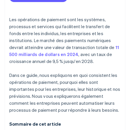
Orchestration des paiements et routage intelligent
Prévention de la fraude
Les opérations de paiement sont les systèmes,
Optimisation et rapprochement des frais
processus et services qui facilitent le transfert de
fonds entre les individus, les entreprises et les
Informations et reporting basés sur les données
institutions. Le marché des paiements numériques
Assistance et expérience client
devrait atteindre une valeur de transaction totale de
11
500 milliards de dollars en 2024
, avec un taux de
Conformité et adaptabilité
croissance annuel de 9,5 % jusqu'en 2028.
Dans ce guide, nous expliquons en quoi consistent les
opérations de paiement, pourquoi elles sont
importantes pour les entreprises, leur historique et nos
prévisions. Nous vous expliquerons également
comment les entreprises peuvent automatiser leurs
processus de paiement pour répondre à leurs besoins.
Sommaire de cet article