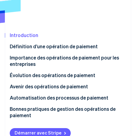
Découvrez les prochaines évolutions
Commerce en ligne
Radar
Prévention de la fraude
Écosystème
Atlas
Constitution de start-up
Introduction
Partenaires
Climate
Stripe App Marketplace
Définition d’une opération de paiement
Élimination du carbone
Importance des opérations de paiement pour les
Identity
Vérification de l'identité
entreprises
Évolution des opérations de paiement
Avenir des opérations de paiement
Automatisation des processus de paiement
Stripe Sessions 2026
Découvrez comment Stripe construit l’infrastructure écono
Paiements potentiels à automatiser
Bonnes pratiques de gestion des opérations de
Regarder la vidéo
paiement
Mise en œuvre de l’automatisation
Ensemble de moyens de paiement
Démarrer avec Stripe