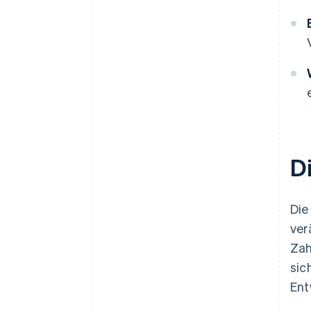
D
Die
ver
Zah
sic
Ent