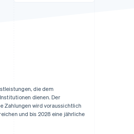
Stripe-Sessions 2026
Erfahren Sie, wie Stripe
Lösungen für die
Wirtschaftsinfrastruktur
für KI aufbaut.
Jetzt ansehen
stleistungen, die dem
nstitutionen dienen. Der
le Zahlungen wird voraussichtlich
reichen und bis 2028 eine jährliche