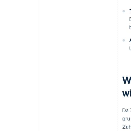
W
w
Da 
gru
Zah