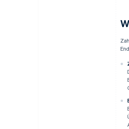
Kundenerfahrung und Support
Compliance und
W
Anpassungsfähigkeit
Zah
End