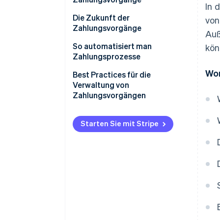
In 
Die Zukunft der
von
Zahlungsvorgänge
Auß
So automatisiert man
kön
Zahlungsprozesse
Wor
Zahlungen mit
Best Practices für die
Automatisierungspotenzial
Verwaltung von
Zahlungsvorgängen
Automatisierung
implementieren
Zahlungsmethodenmix
Starten Sie mit Stripe
Zahlungsorganisation und
intelligentes Routing
Betrugsprävention
Gebührenoptimierung und -
abgleich
Datengestützte Informationen
und Berichte