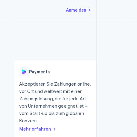
Anmelden
Ressourcen
Ecosystem
Kontakt
nd Marktplätze
Mehr
App-Integrationen
Partner
Sales-Team kontaktieren
Product roadmap
Code-Beispiele
Stripe App-Marktplatz
Partner werden
Ausblick
 Plattformen
Entwickler-Blog
eit
API-Status
Radar
Betrugsprävention
Payments
Atlas
onen
Start-up-Gründung
Akzeptieren Sie Zahlungen online,
vor Ort und weltweit mit einer
Climate
CO₂-Entnahme
Zahlungslösung, die für jede Art
von Unternehmen geeignet ist –
Identity
Online-Identitätsprüfung
vom Start-up bis zum globalen
Konzern.
Mehr erfahren