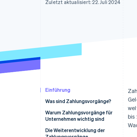
Optimierung der
Datensynchronisier
Zuletzt aktualisiert: 22. Juli 2024
Autorisierungsraten
Link
Beschleunigter Bezahlvorgang
Financial Connections
Verbundene Finanzdaten
Einführung
Zah
Gel
Was sind Zahlungsvorgänge?
wel
Warum Zahlungsvorgänge für
bis
Unternehmen wichtig sind
Wac
Die Weiterentwicklung der
Zahlungsvorgänge